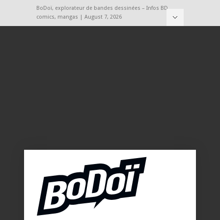
BoDoï, explorateur de bandes dessinées – Infos BD,
comics, mangas | August 7, 2026