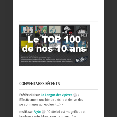
COMMENTAIRES RÉCENTS
FrédéricLN sur
La Langue des vipères
{
Effectivement une histoire riche et dense, des
personnages qui évoluent... } –
molik sur
Alyte
{ Cette bd est magnifique et
bouleversante, Mon coup de coeur... } –