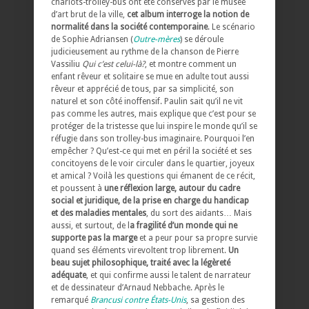
chariots-trolley-bus ont été conservés par le musée
d’art brut de la ville,
cet album interroge la notion de
normalité dans la société contemporaine
. Le scénario
de Sophie Adriansen (
Outre-mères
) se déroule
judicieusement au rythme de la chanson de Pierre
Vassiliu
Qui c’est celui-là?
, et montre comment un
enfant rêveur et solitaire se mue en adulte tout aussi
rêveur et apprécié de tous, par sa simplicité, son
naturel et son côté inoffensif. Paulin sait qu’il ne vit
pas comme les autres, mais explique que c’est pour se
protéger de la tristesse que lui inspire le monde qu’il se
réfugie dans son trolley-bus imaginaire. Pourquoi l’en
empêcher ? Qu’est-ce qui met en péril la société et ses
concitoyens de le voir circuler dans le quartier, joyeux
et amical ? Voilà les questions qui émanent de ce récit,
et poussent à
une réflexion large, autour du cadre
social et juridique, de la prise en charge du handicap
et des maladies mentales
, du sort des aidants… Mais
aussi, et surtout, de l
a fragilité d’un monde qui ne
supporte pas la marge
et a peur pour sa propre survie
quand ses éléments virevoltent trop librement.
Un
beau sujet philosophique, traité avec la légèreté
adéquate
, et qui confirme aussi le talent de narrateur
et de dessinateur d’Arnaud Nebbache. Après le
remarqué
Brancusi contre États-Unis
, sa gestion des