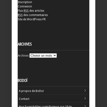
Inscription
Connexion
Flux
RSS
des articles
RSS
des commentaires
Site de WordPress-FR
ARCHIVES
Archives
BODOÏ
A propos de BoDoï
Contact
Nos formidables contributeurs sur Ulule