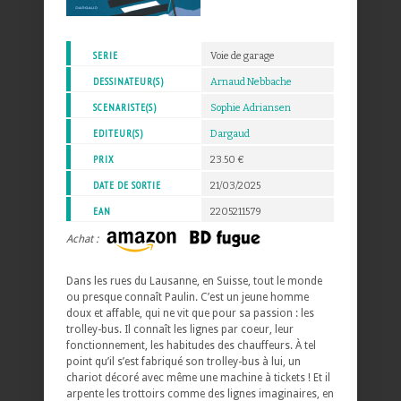
SERIE
Voie de garage
DESSINATEUR(S)
Arnaud Nebbache
SCENARISTE(S)
Sophie Adriansen
EDITEUR(S)
Dargaud
PRIX
23.50 €
DATE DE SORTIE
21/03/2025
EAN
2205211579
Achat :
Dans les rues du Lausanne, en Suisse, tout le monde
ou presque connaît Paulin. C’est un jeune homme
doux et affable, qui ne vit que pour sa passion : les
trolley-bus. Il connaît les lignes par coeur, leur
fonctionnement, les habitudes des chauffeurs. À tel
point qu’il s’est fabriqué son trolley-bus à lui, un
chariot décoré avec même une machine à tickets ! Et il
arpente les trottoirs comme des lignes imaginaires, en