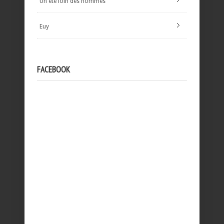
Un été loin des hommes
Euy
FACEBOOK