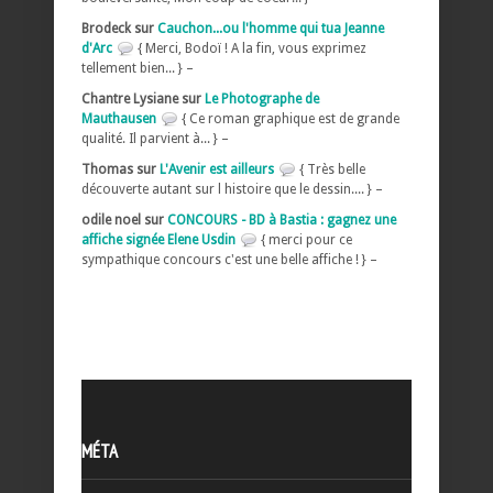
Brodeck sur
Cauchon...ou l'homme qui tua Jeanne
d'Arc
{ Merci, Bodoï ! A la fin, vous exprimez
tellement bien... } –
Chantre Lysiane sur
Le Photographe de
Mauthausen
{ Ce roman graphique est de grande
qualité. Il parvient à... } –
Thomas sur
L'Avenir est ailleurs
{ Très belle
découverte autant sur l histoire que le dessin.... } –
odile noel sur
CONCOURS - BD à Bastia : gagnez une
affiche signée Elene Usdin
{ merci pour ce
sympathique concours c'est une belle affiche ! } –
MÉTA