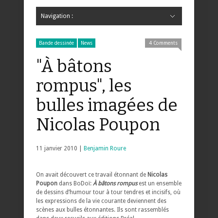
Navigation :
Hide Navigation
Accueil
Critiques
Bande dessinée
Comics
Jeunesse
Mangas
News
Bande dessinée
Comics
Manga
Jeunesse
Magazine
Bande dessinée
Comics
Jeunesse
Mangas
Bande dessinée
News
4 Comments
"À bâtons
rompus", les
bulles imagées de
Nicolas Poupon
11 janvier 2010 |
Benjamin Roure
On avait découvert ce travail étonnant de
Nicolas
Poupon
dans BoDoï:
À bâtons rompus
est un ensemble
de dessins d’humour tour à tour tendres et incisifs, où
les expressions de la vie courante deviennent des
scènes aux bulles étonnantes. Ils sont rassemblés