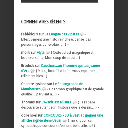
COMMENTAIRES RÉCENTS
FrédéricLN sur
La Langue des vipères
{
Effectivement une histoire riche et dense, des
personnages qui évoluent... } –
molik sur
Alyte
{ Cette bd est magnifique et
bouleversante, Mon coup de coeur... } –
Brodeck sur
Cauchon...ou l'homme qui tua Jeanne
d'Arc
{ Merci, Bodoï ! A la fin, vous exprimez
tellement bien... } –
Chantre Lysiane sur
Le Photographe de
Mauthausen
{ Ce roman graphique est de grande
qualité. Il parvient à... } –
Thomas sur
L'Avenir est ailleurs
{ Très belle
découverte autant sur l histoire que le dessin.... } –
odile noel sur
CONCOURS - BD à Bastia : gagnez une
affiche signée Elene Usdin
{ merci pour ce
sympathique concours c'est une belle affiche ! } –