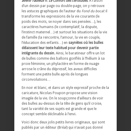
avenir radieux
et
Le Confort des certitudes
. À raison
d’un dessin par page ou double-page, on y retrouve
les astuces graphiques de l’auteur du
Fond du bocal:
il
transforme les expressions de la vie courante (le
poids des mots, se noyer dans ses pensées…), les
caractères humains (le contemplatif, la dispute,
l’instinct maternel…) et surtout les situations de la vie
de famille (la rencontre, l’amour, la vie en couple,
l’éducation des enfants…) en
saynètes où les bulles
délaissent leur texte habituel pour devenir partie
intégrante du dessin
. Ainsi, le baratineur offre un lot
de bulles comme des ballons gonflés à l’hélium à sa
proie féminine, un phylactère en forme de nuage
arrose le crâne du dépressif, les aveux difficiles
forment une petite bulle après de longues
circonvolutions…
En noir et blanc, et dans un style expressif proche de la
caricature, Nicolas Poupon propose une vision
imagée de la vie. On le soupçonne d’ailleurs de voir
des bulles au-dessus de la tête de gens qu’il croise,
tant la variété de ses sujets est grande et que le
concept semble déclinable à l’envi.
Voici donc deux jolis petits livres originaux, qui sont
publiés par un éditeur (Bréal) qui n’avait pas donné