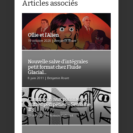
Articles associés
Ollie et l’Alien
19 octobre 2020 | Benjamin Roure
Nouvelle salve d’intégrales
petit format chez Fluide
Glacial...
8 juin 2011 | Benjamin Roure
Chaussons aux pommes et
autres péripéties – Semaine
#3...
29 avril 2016 | Romain Gallissot