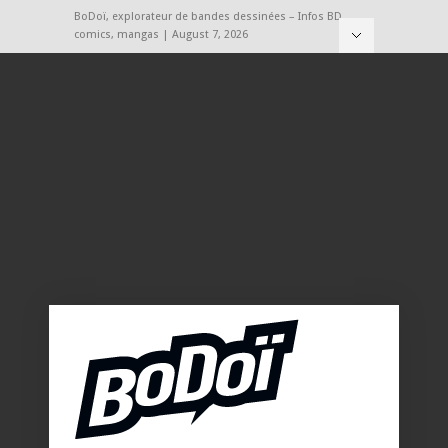
BoDoï, explorateur de bandes dessinées – Infos BD,
comics, mangas | August 7, 2026