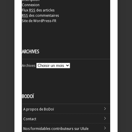
Connexion
Flux
RSS
des articles
RSS
des commentaires
Site de WordPress-FR
ARCHIVES
Archives
BODOÏ
A propos de BoDoï
Contact
Nos formidables contributeurs sur Ulule