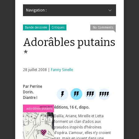
Navigation :
Hide Navigation
Accueil
Critiques
Bande dessinée
Comics
Jeunesse
Mangas
News
Bande dessinée
Comics
Manga
Jeunesse
Magazine
Bande dessinée
Comics
Jeunesse
Mangas
Bande dessinée
Critiques
No Comments
Adorâbles putains
*
28 juillet 2008 |
Fanny Sinelle
Par Perrine
Dorin.
Diantre !
éditions, 16 €, dispo.
Dalila, Ariane, Mireille et Letta
forment un clan d’ados aux
pseudos inspirés d’héroïnes
d’opéra. L’amour, elles n’y croient
pas, mais en jouent dans une