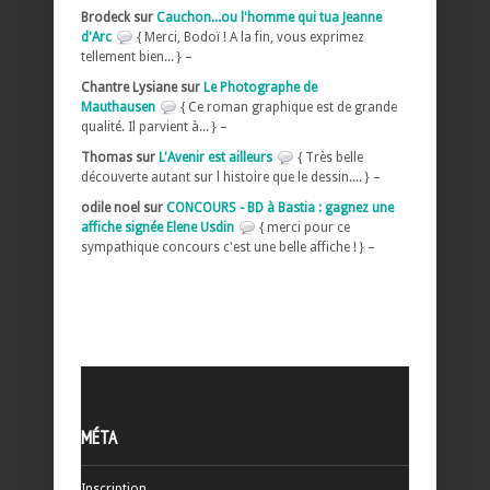
Brodeck sur
Cauchon...ou l'homme qui tua Jeanne
d'Arc
{ Merci, Bodoï ! A la fin, vous exprimez
tellement bien... } –
Chantre Lysiane sur
Le Photographe de
Mauthausen
{ Ce roman graphique est de grande
qualité. Il parvient à... } –
Thomas sur
L'Avenir est ailleurs
{ Très belle
découverte autant sur l histoire que le dessin.... } –
odile noel sur
CONCOURS - BD à Bastia : gagnez une
affiche signée Elene Usdin
{ merci pour ce
sympathique concours c'est une belle affiche ! } –
MÉTA
Inscription