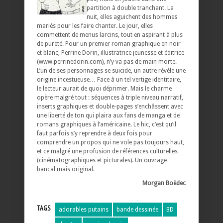
partition à double tranchant. La
nuit, elles aguichent des hommes
mariés pour les faire chanter. Le jour, elles
commettent de menus larcins, tout en aspirant à plus
de pureté. Pour un premier roman graphique en noir
et blanc, Perrine Dorin, illustratrice jeunesse et éditrice
(www.perrinedorin.com), n’y va pas de main morte.
L’un de ses personnages se suicide, un autre révèle une
origine incestueuse… Face à un tel vertige identitaire,
le lecteur aurait de quoi déprimer. Mais le charme
opère malgré tout : séquences à triple niveau narratif,
inserts graphiques et double-pages s’enchâssent avec
une liberté de ton qui plaira aux fans de manga et de
romans graphiques à l’américaine. Le hic, c’est qu’il
faut parfois s’y reprendre à deux fois pour
comprendre un propos qui ne vole pas toujours haut,
et ce malgré une profusion de références culturelles
(cinématographiques et picturales). Un ouvrage
bancal mais original.
Morgan Boëdec
TAGS
adorables putains
bande dessinée
BD