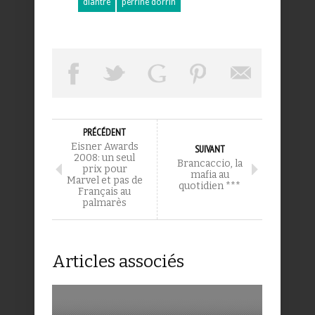
diantre
perrine dorrin
PRÉCÉDENT
Eisner Awards
SUIVANT
2008: un seul
Brancaccio, la
prix pour
mafia au
Marvel et pas de
quotidien ***
Français au
palmarès
Articles associés