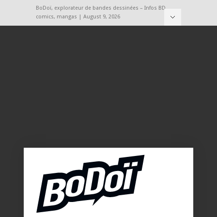
BoDoï, explorateur de bandes dessinées – Infos BD,
comics, mangas | August 9, 2026