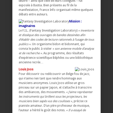
œuvre – ainsi que celle de leurs collègues – fut
exposée à Bastia. Bien présente au fil de la
manifestation, France Info organisait même quelques
débats entre auteurs.
Mission :
imaginaires
Le F.I.L. (Fantasy Investigation Laboratory)
« inventorie
et dissèque des ouvrages de bandes dessinées afin
d’établir des codes de lecture rationnels à l’usage de tous
publics »
. Un organisme bidon et bidonnant, qui
convia le public à visiter
« son antenne mobile d’analyse
et de recherche »
. Au programme, des résultats
d’expérience scientifique Bdphiles ou une bibliothèque
ancienne recrée…
Louis Joos
Pour découvrir ou redécouvrir un Belge fou de jazz,
qui n’aime rien tant que rendre hommage aux
musiciens anonymes. Louis Joos utilise un gros
pinceau sur un papier Japon, et s’attache à transcrire
des ambiances, des mouvements.
« J’aime représenter
les instruments qui brillent sous les projecteurs, les
musiciens bien sapés vus des coulisses »
, précise ce
pianiste amateur. D’un père professeur de musique,
l’auteur a hérité le goût des notes.
« Il a essayé de