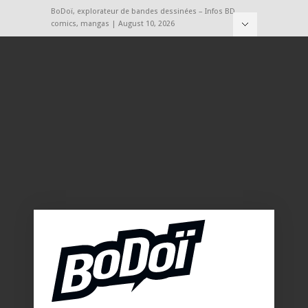
BoDoï, explorateur de bandes dessinées – Infos BD,
comics, mangas | August 10, 2026