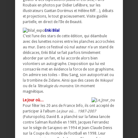
Roubaix en photos par Didier Lefèbvre, sur les
illustrateurs Gaëtan Dorémus et Hélène Riff…), débats
et projections, le tout gracieusement. Visite guidée
partielle, en direct de l’Ile de Beauté.
Enki Bilal
C’est l’une des stars de cette édition, qui déambule
avec des lunettes noires entre les planches accrochées
au mur. Dans ce festival où nul auteur n’a un stand de
dédicaces, Enki Bilal se fait parfois timidement
aborder par un fan, et lui accorde alors bien
volontiers un autographe. L’exposition qui lui est
consacrée met en évidence la force de son graphisme.
On admire ses toiles – Bleu Sang, son autoportrait ou
la trombine de Zidane. Ainsi que des cases de
Nikopol
ou de la
Tétralogie du monstre
. Un moment
magnétique.
Le Jour où…
Pour fêter les 20 ans de France Info, ils ont accepté de
participer à l’album
Le Jour où… 1987-2007
(Futuropolis). David B. a planché sur la fatwa lancée
contre Salman Rushdie en 1989, Jacques Ferrandez
sur le siège de Sarajevo en 1994 et Jean-Claude Denis
sur la Coupe du monde de football en 1998. Leur