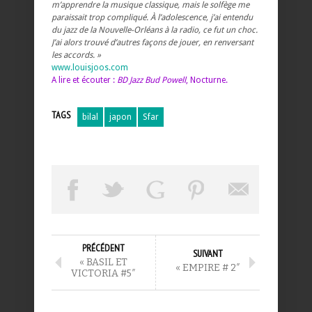
m’apprendre la musique classique, mais le solfège me
paraissait trop compliqué. À l’adolescence, j’ai entendu
du jazz de la Nouvelle-Orléans à la radio, ce fut un choc.
J’ai alors trouvé d’autres façons de jouer, en renversant
les accords. »
www.louisjoos.com
A lire et écouter :
BD Jazz Bud Powell
, Nocturne.
TAGS
bilal
japon
Sfar
PRÉCÉDENT
SUIVANT
« BASIL ET
« EMPIRE # 2″
VICTORIA #5″