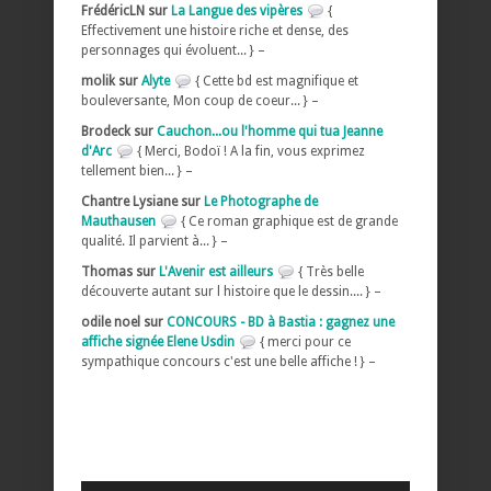
FrédéricLN sur
La Langue des vipères
{
Effectivement une histoire riche et dense, des
personnages qui évoluent... } –
molik sur
Alyte
{ Cette bd est magnifique et
bouleversante, Mon coup de coeur... } –
Brodeck sur
Cauchon...ou l'homme qui tua Jeanne
d'Arc
{ Merci, Bodoï ! A la fin, vous exprimez
tellement bien... } –
Chantre Lysiane sur
Le Photographe de
Mauthausen
{ Ce roman graphique est de grande
qualité. Il parvient à... } –
Thomas sur
L'Avenir est ailleurs
{ Très belle
découverte autant sur l histoire que le dessin.... } –
odile noel sur
CONCOURS - BD à Bastia : gagnez une
affiche signée Elene Usdin
{ merci pour ce
sympathique concours c'est une belle affiche ! } –