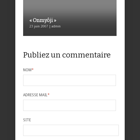
« Onmyôji »
23 juin 2007 | admin
Publiez un commentaire
NOM
*
ADRESSE MAIL
*
SITE