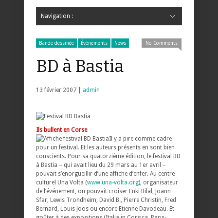
Navigation :
Hide Navigation
Accueil
Critiques
Bande dessinée
Comics
Jeunesse
Mangas
News
Bande dessinée
Comics
Manga
Jeunesse
Magazine
Bande dessinée
Comics
Jeunesse
Mangas
Bande dessinée
Événements
News
No Comments
BD à Bastia
13 février 2007 |
admin
Ils bullent en Corse
Il y a pire comme cadre
pour un festival. Et les auteurs présents en sont bien
conscients. Pour sa quatorzième édition, le festival BD
à Bastia – qui avait lieu du 29 mars au 1er avril –
pouvait s’enorgueillir d’une affiche d’enfer. Au centre
culturel Una Volta (
www.una-volta.org
), organisateur
de l’événement, on pouvait croiser Enki Bilal, Joann
Sfar, Lewis Trondheim, David B., Pierre Christin, Fred
Bernard, Louis Joos ou encore Etienne Davodeau. Et
goûter à des expositions (Italia in Corsica, Paris-