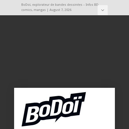
BoDoï, explorateur de bandes dessinées – Infos BD,
comics, mangas | August 7, 2026