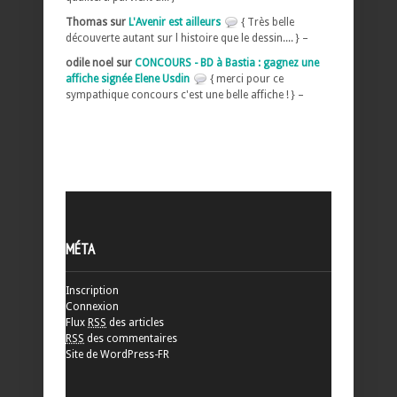
Thomas sur
L'Avenir est ailleurs
{ Très belle
découverte autant sur l histoire que le dessin.... } –
odile noel sur
CONCOURS - BD à Bastia : gagnez une
affiche signée Elene Usdin
{ merci pour ce
sympathique concours c'est une belle affiche ! } –
MÉTA
Inscription
Connexion
Flux
RSS
des articles
RSS
des commentaires
Site de WordPress-FR