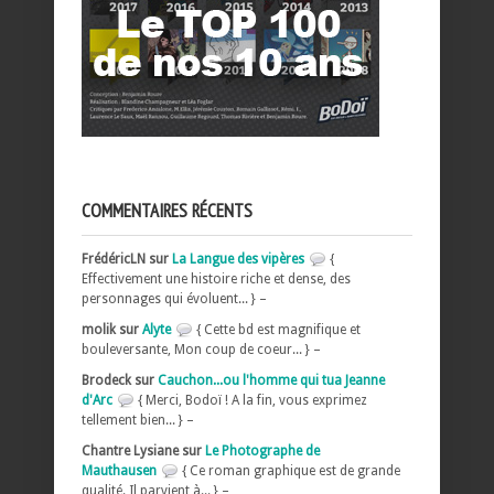
COMMENTAIRES RÉCENTS
FrédéricLN sur
La Langue des vipères
{
Effectivement une histoire riche et dense, des
personnages qui évoluent... } –
molik sur
Alyte
{ Cette bd est magnifique et
bouleversante, Mon coup de coeur... } –
Brodeck sur
Cauchon...ou l'homme qui tua Jeanne
d'Arc
{ Merci, Bodoï ! A la fin, vous exprimez
tellement bien... } –
Chantre Lysiane sur
Le Photographe de
Mauthausen
{ Ce roman graphique est de grande
qualité. Il parvient à... } –