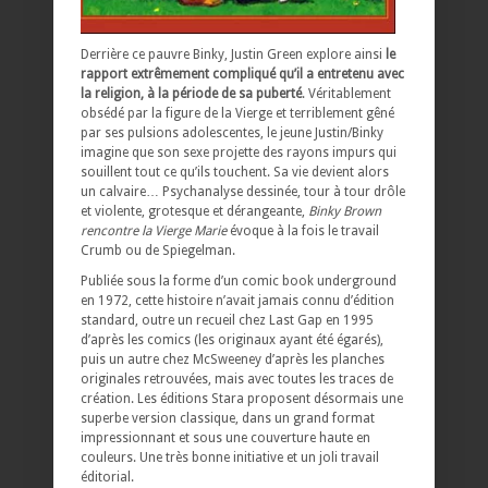
Derrière ce pauvre Binky, Justin Green explore ainsi
le
rapport extrêmement compliqué qu’il a entretenu avec
la religion, à la période de sa puberté
. Véritablement
obsédé par la figure de la Vierge et terriblement gêné
par ses pulsions adolescentes, le jeune Justin/Binky
imagine que son sexe projette des rayons impurs qui
souillent tout ce qu’ils touchent. Sa vie devient alors
un calvaire… Psychanalyse dessinée, tour à tour drôle
et violente, grotesque et dérangeante,
Binky Brown
rencontre la Vierge Marie
évoque à la fois le travail
Crumb ou de Spiegelman.
Publiée sous la forme d’un comic book underground
en 1972, cette histoire n’avait jamais connu d’édition
standard, outre un recueil chez Last Gap en 1995
d’après les comics (les originaux ayant été égarés),
puis un autre chez McSweeney d’après les planches
originales retrouvées, mais avec toutes les traces de
création. Les éditions Stara proposent désormais une
superbe version classique, dans un grand format
impressionnant et sous une couverture haute en
couleurs. Une très bonne initiative et un joli travail
éditorial.