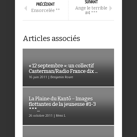
SUIVANT
PRÉCÉDENT
Ange le terrible
Ensorcelée **
#4 ***
Articles associés
« 12 septembre »: un collectif
Casterman/Radio France dix ...
16 juin 2011 | Benjamin Roure
La Plaine du Kantô – Images
flottantes de la jeunesse #1-3
***...
26 octobre 2011 | Rémi I.