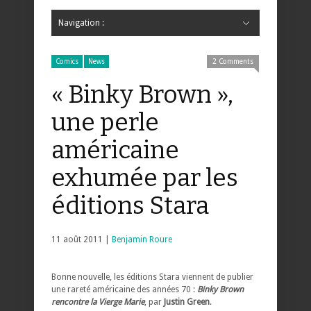
Navigation :
Hide Navigation
Accueil
Critiques
Bande dessinée
Comics
Jeunesse
Mangas
News
Bande dessinée
Comics
Manga
Jeunesse
Magazine
Bande dessinée
Comics
Jeunesse
Mangas
Comics
News
2 Comments
« Binky Brown »,
une perle
américaine
exhumée par les
éditions Stara
11 août 2011 |
Benjamin Roure
Bonne nouvelle, les éditions Stara viennent de publier
une rareté américaine des années 70 :
Binky Brown
rencontre la Vierge Marie
, par
Justin Green
.