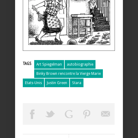
TAGS
Art Spiegelman
autobiographie
Binky Brown rencontre la Vierge Marie
Etats-Unis
Justin Green
Stara