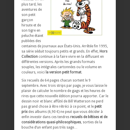
plus tard, les
aventures de
son petit
garçon
hirsute et de
son tigre en
peluche étaiet
publiées des
centaines de journaux aux États-Unis. Arrêtée fin 1995,
sa série séduit toujours petits et grands. En effet,
Hors
Collection
continue à la faire vivre en la diffusant en
différentes versions. Après les grands formats
souples, les intégrales cartonnées ou le volume en
couleurs, voici
la version
petit format
.
Six recueils de 64 pages chacun sortent le 9
septembre. Avec trois strips par page, je vous laisse le
plaisir de calculer le nombre de gags et les heures de
rires que cette nouvelle édition pourra apporter. Car le
dessin noir et blanc affûté de Bill Watterson ne perd
pas grand chose à être rétréci à ce point, et le
petit
prix
des albums (6,90 €) ne peut que vous décider à
enfin investir dans ces tendres
recueils de bêtises et de
considérations quasi-philosophiques
, sorties de la
bouche d’un enfant pas très sage…