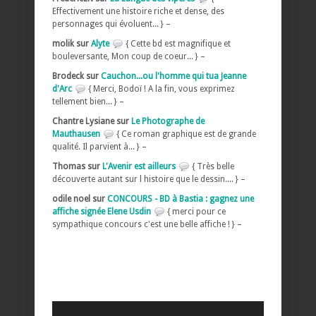
Effectivement une histoire riche et dense, des
personnages qui évoluent... } –
molik sur
Alyte
{ Cette bd est magnifique et
bouleversante, Mon coup de coeur... } –
Brodeck sur
Cauchon...ou l'homme qui tua Jeanne
d'Arc
{ Merci, Bodoï ! A la fin, vous exprimez
tellement bien... } –
Chantre Lysiane sur
Le Photographe de
Mauthausen
{ Ce roman graphique est de grande
qualité. Il parvient à... } –
Thomas sur
L'Avenir est ailleurs
{ Très belle
découverte autant sur l histoire que le dessin.... } –
odile noel sur
CONCOURS - BD à Bastia : gagnez une
affiche signée Elene Usdin
{ merci pour ce
sympathique concours c'est une belle affiche ! } –