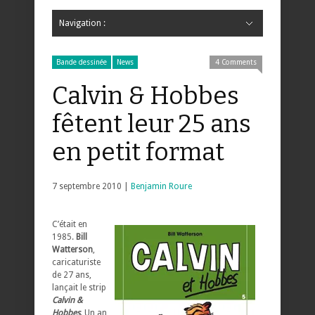
Navigation :
Hide Navigation
Accueil
Critiques
Bande dessinée
Comics
Jeunesse
Mangas
News
Bande dessinée
Comics
Manga
Jeunesse
Magazine
Bande dessinée
Comics
Jeunesse
Mangas
Bande dessinée
News
4 Comments
Calvin & Hobbes
fêtent leur 25 ans
en petit format
7 septembre 2010 |
Benjamin Roure
C’était en
1985.
Bill
Watterson
,
caricaturiste
de 27 ans,
lançait le strip
Calvin &
Hobbes
. Un an