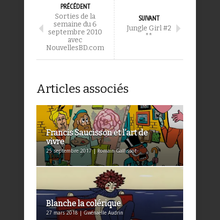
PRÉCÉDENT
Sorties de la
SUIVANT
semaine du 6
Jungle Girl #2
septembre 2010
**
avec
NouvellesBD.com
Articles associés
Francis Saucisson et l’art de
vivre
25 septembre 2017 | Romain Gallissot
Blanche la colérique
27 mars 2018 | Gwénaëlle Audrin