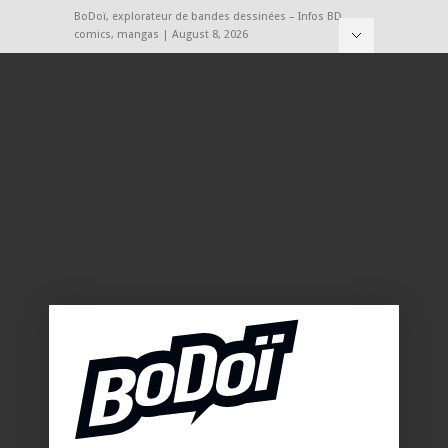
BoDoï, explorateur de bandes dessinées – Infos BD,
comics, mangas | August 8, 2026