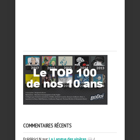
COMMENTAIRES RÉCENTS
FrédéricLN sur
La Langue des vipères
{