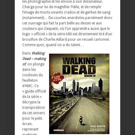
les photographie et les envoie à son dessinateur.
Charge pour lui de magnifier l’idée, et de remplir
l’image de morts-vivants crados et de gerbes de sang
(notamment)… De courtes anecdotes parsèment donc
cet ouvrage qui fait la part belle au dessin et aux
couleurs qui claquent, où l’on apprendra aussi que le
logo « officiel » de la série télé est directement tiré d’un
brouillon de Charlie Adlard pour un recueil cartonné.
Comme quoi, quand on a du talent…
Dans
Walking
Dead – making
of
, on plonge
dans les
coulisses du
feuilleton
d’AMC. Ce
« guide officiel
de la série »
décrypte la
transposition
de cet univers
pour le petit
écran,
reprenant
quelques