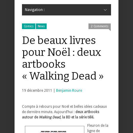
Navigation :
Hide Navigation
Accueil
Critiques
Bande dessinée
Comics
Jeunesse
Mangas
News
Bande dessinée
Comics
Manga
Jeunesse
Magazine
Bande dessinée
Comics
Jeunesse
Mangas
Comics
News
2 Comments
De beaux livres
pour Noël : deux
artbooks
« Walking Dead »
19 décembre 2011 |
Benjamin Roure
Compte à rebours pour Noël et belles idées cadeaux
de dernière minute. Aujourd’hui :
deux artbooks
autour de
Walking Dead
, la BD et la série télé.
Fleuron de la
ligne de