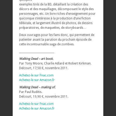
exemples tirés de la BD, détaillant la création des
décors et des maquillages, décomposant le style des
personnages, etc. Un livre riches d’enseignement pour
quiconque s’intéresse à la production d’une fiction
télévisée, et largement illustré de photos, de dessins
préparatoires, de maquettes, de storyboards…
Deux ouvrages pour les fans donc, qui permettent de
patienter avant la parution du prochain épisode de
cette incontournable saga de zombies.
___________________________
Walking Dead – art book.
Par Tony Moore, Charlie Adlard et Robert Kirkman.
Delcourt, 17,50 €, novembre 2011.
Achetez-le sur Fnac.com
Achetez-le sur Amazon.fr
Walking Dead – making of.
Par Paul Ruditis.
Delcourt, 19,90 €, novembre 2011.
Achetez-le sur Fnac.com
Achetez-le sur Amazon.fr
___________________________