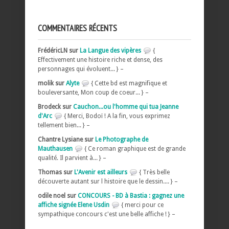
COMMENTAIRES RÉCENTS
FrédéricLN sur
La Langue des vipères
{
Effectivement une histoire riche et dense, des
personnages qui évoluent... } –
molik sur
Alyte
{ Cette bd est magnifique et
bouleversante, Mon coup de coeur... } –
Brodeck sur
Cauchon...ou l'homme qui tua Jeanne
d'Arc
{ Merci, Bodoï ! A la fin, vous exprimez
tellement bien... } –
Chantre Lysiane sur
Le Photographe de
Mauthausen
{ Ce roman graphique est de grande
qualité. Il parvient à... } –
Thomas sur
L'Avenir est ailleurs
{ Très belle
découverte autant sur l histoire que le dessin.... } –
odile noel sur
CONCOURS - BD à Bastia : gagnez une
affiche signée Elene Usdin
{ merci pour ce
sympathique concours c'est une belle affiche ! } –