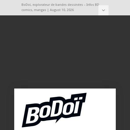
BoDoï, explorateur de bandes dessinées – Infos BD,
comics, mangas | August 10, 2026