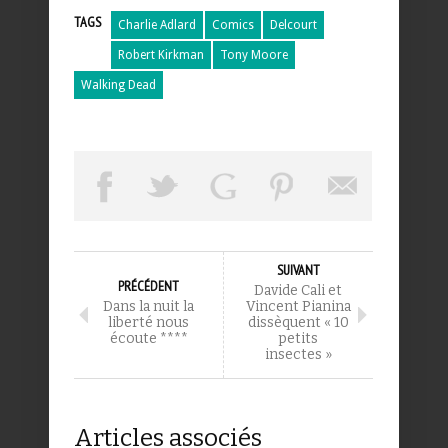
TAGS
Charlie Adlard
Comics
Delcourt
Robert Kirkman
Tony Moore
Walking Dead
SUIVANT
PRÉCÉDENT
Davide Cali et
Dans la nuit la
Vincent Pianina
liberté nous
dissèquent « 10
écoute ****
petits
insectes »
Articles associés