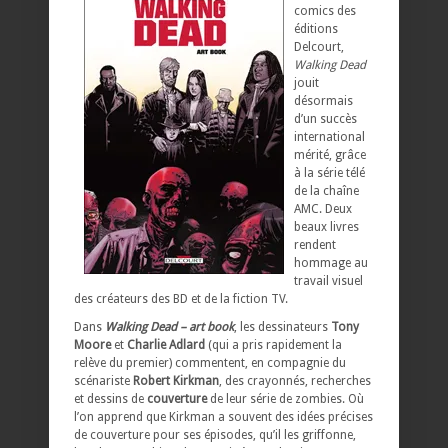
comics des
éditions
Delcourt,
Walking Dead
jouit
désormais
d’un succès
international
mérité, grâce
à la série télé
de la chaîne
AMC. Deux
beaux livres
rendent
hommage au
travail visuel
des créateurs des BD et de la fiction TV.
Dans
Walking Dead – art book
, les dessinateurs
Tony
Moore
et
Charlie Adlard
(qui a pris rapidement la
relève du premier) commentent, en compagnie du
scénariste
Robert Kirkman
, des crayonnés, recherches
et dessins de
couverture
de leur série de zombies. Où
l’on apprend que Kirkman a souvent des idées précises
de couverture pour ses épisodes, qu’il les griffonne,