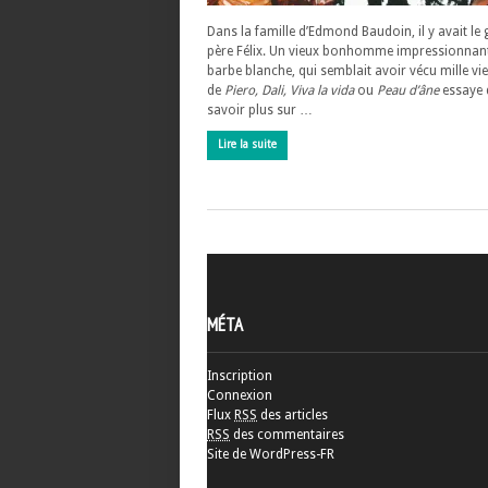
Dans la famille d’Edmond Baudoin, il y avait le
père Félix. Un vieux bonhomme impressionnant
barbe blanche, qui semblait avoir vécu mille vie
de
Piero, Dali, Viva la vida
ou
Peau d’âne
essaye 
savoir plus sur …
Lire la suite
MÉTA
Inscription
Connexion
Flux
RSS
des articles
RSS
des commentaires
Site de WordPress-FR