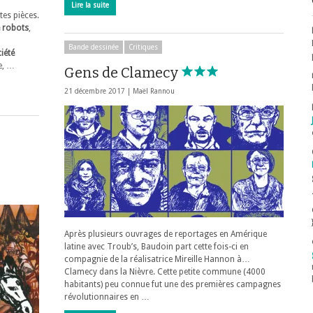
Lire la suite
tes pièces.
 robots
,
Bande dessinée
Critiques
iété
e, …
Gens de Clamecy
21 décembre 2017 |
Maël Rannou
Après plusieurs ouvrages de reportages en Amérique
latine avec Troub’s, Baudoin part cette fois-ci en
compagnie de la réalisatrice Mireille Hannon à…
Clamecy dans la Nièvre. Cette petite commune (4000
habitants) peu connue fut une des premières campagnes
révolutionnaires en …