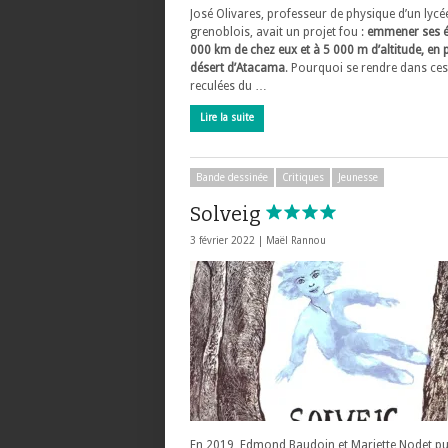
José Olivares, professeur de physique d’un lycé
grenoblois, avait un projet fou :
emmener ses é
000 km de chez eux et à 5 000 m d’altitude, en p
désert d’Atacama
. Pourquoi se rendre dans ces
reculées du …
Lire la suite
Bande dessinée
Critiques
Jeunesse
Solveig
3 février 2022 |
Maël Rannou
En 2019, Edmond Baudoin et Mariette Nodet pu