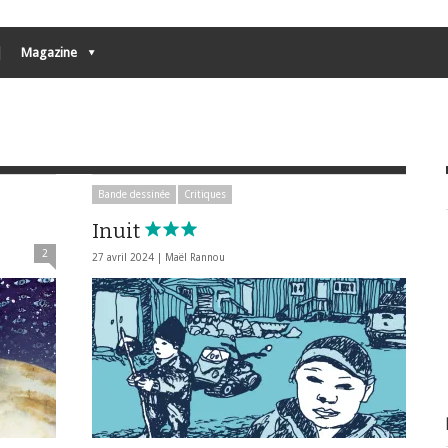
Magazine
Bande dessinée
Critiques
Inuit
2
27 avril 2024 |
Maël Rannou