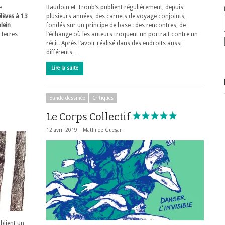
e
Baudoin et Troub’s publient régulièrement, depuis
lèves à 13
plusieurs années, des carnets de voyage conjoints,
lein
fondés sur un principe de base : des rencontres, de
 terres
l’échange où les auteurs troquent un portrait contre un
récit. Après l’avoir réalisé dans des endroits aussi
différents …
Lire la suite
Bande dessinée
Critiques
Le Corps Collectif
12 avril 2019 |
Mathilde Guegan
blient un