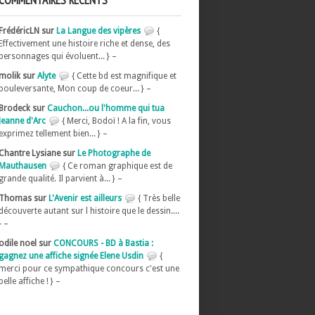
COMMENTAIRES RÉCENTS
FrédéricLN sur
La Langue des vipères
{
Effectivement une histoire riche et dense, des
personnages qui évoluent... } –
molik sur
Alyte
{ Cette bd est magnifique et
bouleversante, Mon coup de coeur... } –
Brodeck sur
Cauchon...ou l'homme qui tua
Jeanne d'Arc
{ Merci, Bodoï ! A la fin, vous
exprimez tellement bien... } –
Chantre Lysiane sur
Le Photographe de
Mauthausen
{ Ce roman graphique est de
grande qualité. Il parvient à... } –
Thomas sur
L'Avenir est ailleurs
{ Très belle
découverte autant sur l histoire que le dessin....
} –
odile noel sur
CONCOURS - BD à Bastia :
gagnez une affiche signée Elene Usdin
{
merci pour ce sympathique concours c'est une
belle affiche ! } –