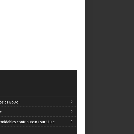
os de BoDoï
t
rmidables contributeurs sur Ulule