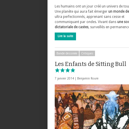
Les humains ont un jour créé un univers de tou
Une planète qui aura fait émerger
un monde de
ultra perfectionnés, apprenant sans cesse et
communiquant par ondes. Vivant dans
une soc
dictatoriale de castes
, surveillés en permanenc
Lire la suite
Bande dessinée
Critiques
Les Enfants de Sitting Bull
7 janvier 2014 |
Benjamin Roure