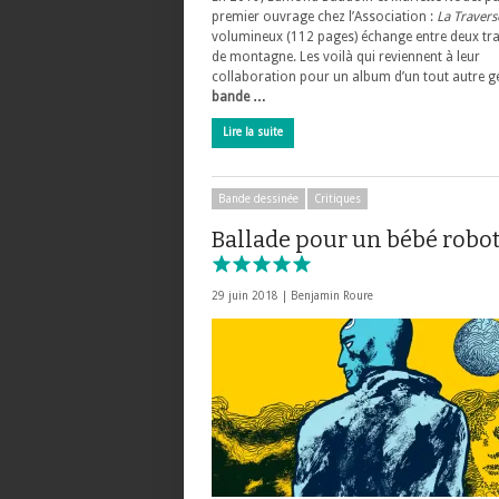
premier ouvrage chez l’Association :
La Travers
volumineux (112 pages) échange entre deux tr
de montagne. Les voilà qui reviennent à leur
collaboration pour un album d’un tout autre g
bande …
Lire la suite
Bande dessinée
Critiques
Ballade pour un bébé robo
29 juin 2018 |
Benjamin Roure