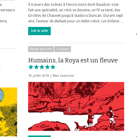
e
,
À travers des scènes à l’encre noire dont Baudoin s’est
averseurs
fait une spécialité, un récit se dessine, un fil se tend, des
Grottes de Chauvet jusqu’à Isadora Duncan. Durant sept
enre,
ans, l’auteur de
Ballade pour un bébé robot
,
Les Enfants …
Lire la suite
Bande dessinée
Critiques
Humains, la Roya est un fleuve
t
18 juillet 2018 |
Marc Lamonzie