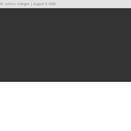
BD, comics, mangas | August 9, 2026