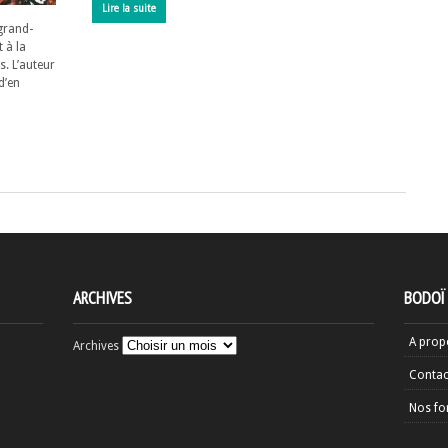
Lire la suite
 grand-
 à la
s. L’auteur
d’en
ARCHIVES
BODOÏ
A prop
Archives
Contac
Nos fo