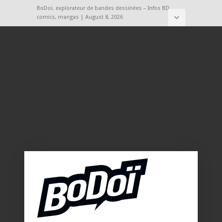
BoDoï, explorateur de bandes dessinées – Infos BD,
comics, mangas | August 8, 2026