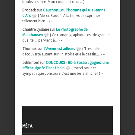
bouleversante, Mon coup de coeur... } –
Brodeck sur
Cauchon...ou l'homme qui tua Jeanne
d'Arc
{ Merci, Bodoï ! A la fin, vous exprimez
tellement bien... } –
Chantre Lysiane sur
Le Photographe de
Mauthausen
{ Ce roman graphique est de grande
qualité. Il parvient à... } –
Thomas sur
L'Avenir est ailleurs
{ Très belle
découverte autant sur l histoire que le dessin.... } –
odile noel sur
CONCOURS - BD à Bastia : gagnez une
affiche signée Elene Usdin
{ merci pour ce
sympathique concours c'est une belle affiche ! } –
MÉTA