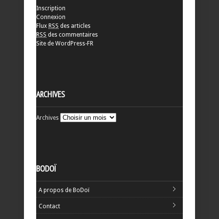
Inscription
Connexion
Flux
RSS
des articles
RSS
des commentaires
Site de WordPress-FR
ARCHIVES
Archives
BODOÏ
A propos de BoDoï
Contact