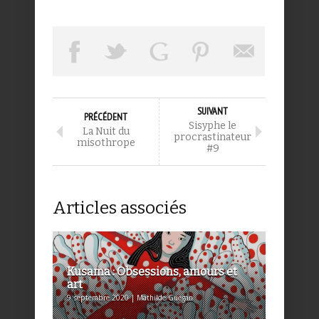
SUIVANT
PRÉCÉDENT
Sisyphe le
La Nuit du
procrastinateur
misothrope
#9
Articles associés
Kusama : Obsessions, amours et
art
9 septembre 2020 | Mathilde Guegan