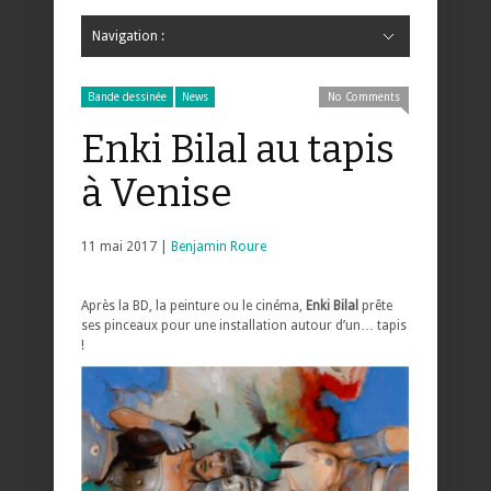
Navigation :
Hide Navigation
Accueil
Critiques
Bande dessinée
Comics
Jeunesse
Mangas
News
Bande dessinée
Comics
Manga
Jeunesse
Magazine
Bande dessinée
Comics
Jeunesse
Mangas
Bande dessinée
News
No Comments
Enki Bilal au tapis
à Venise
11 mai 2017 |
Benjamin Roure
Après la BD, la peinture ou le cinéma,
Enki Bilal
prête
ses pinceaux pour une installation autour d’un… tapis
!