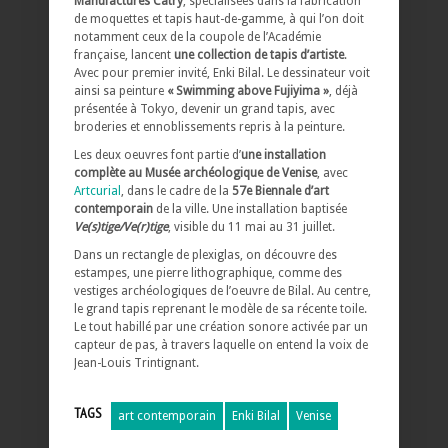
Manufactures Catry
, spécialisées dans la fabrication
de moquettes et tapis haut-de-gamme, à qui l’on doit
notamment ceux de la coupole de l’Académie
française, lancent
une collection de tapis d’artiste
.
Avec pour premier invité, Enki Bilal. Le dessinateur voit
ainsi sa peinture
« Swimming above Fujiyima »
, déjà
présentée à Tokyo, devenir un grand tapis, avec
broderies et ennoblissements repris à la peinture.
Les deux oeuvres font partie d’
une installation
complète au Musée archéologique de Venise
, avec
Artcurial
, dans le cadre de la
57e Biennale d’art
contemporain
de la ville. Une installation baptisée
Ve(s)tige/Ve(r)tige
, visible du 11 mai au 31 juillet.
Dans un rectangle de plexiglas, on découvre des
estampes, une pierre lithographique, comme des
vestiges archéologiques de l’oeuvre de Bilal. Au centre,
le grand tapis reprenant le modèle de sa récente toile.
Le tout habillé par une création sonore activée par un
capteur de pas, à travers laquelle on entend la voix de
Jean-Louis Trintignant.
TAGS
art contemporain
Enki Bilal
Venise