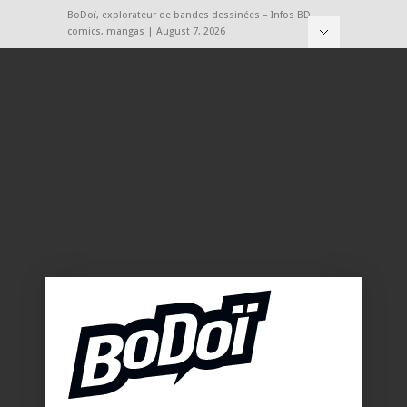
BoDoï, explorateur de bandes dessinées – Infos BD,
comics, mangas | August 7, 2026