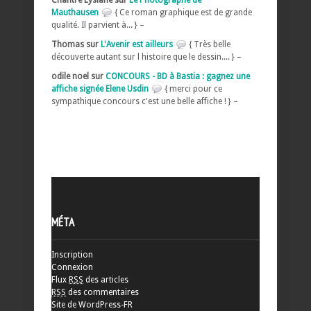
Chantre Lysiane sur
Le Photographe de
Mauthausen
{ Ce roman graphique est de grande
qualité. Il parvient à... } –
Thomas sur
L'Avenir est ailleurs
{ Très belle
découverte autant sur l histoire que le dessin.... } –
odile noel sur
CONCOURS - BD à Bastia : gagnez une
affiche signée Elene Usdin
{ merci pour ce
sympathique concours c'est une belle affiche ! } –
MÉTA
Inscription
Connexion
Flux
RSS
des articles
RSS
des commentaires
Site de WordPress-FR