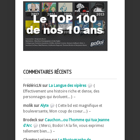
COMMENTAIRES RÉCENTS
FrédéricLN sur
La Langue des vipères
{
Effectivement une histoire riche et dense, des
personnages qui évoluent... } –
molik sur
Alyte
{ Cette bd est magnifique et
bouleversante, Mon coup de coeur... } –
Brodeck sur
Cauchon...ou l'homme qui tua Jeanne
d'Arc
{ Merci, Bodoï ! A la fin, vous exprimez
tellement bien... } –