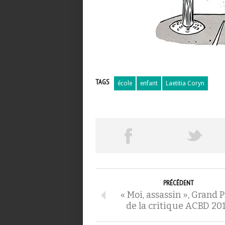
TAGS
école
enfant
Laetitia Coryn
PRÉCÉDENT
« Moi, assassin », Grand P
de la critique ACBD 20