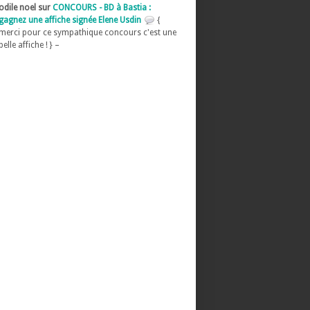
odile noel sur
CONCOURS - BD à Bastia :
gagnez une affiche signée Elene Usdin
{
merci pour ce sympathique concours c'est une
belle affiche ! } –