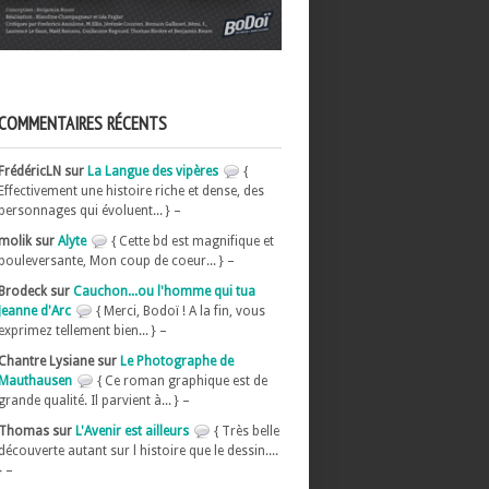
COMMENTAIRES RÉCENTS
FrédéricLN sur
La Langue des vipères
{
Effectivement une histoire riche et dense, des
personnages qui évoluent... } –
molik sur
Alyte
{ Cette bd est magnifique et
bouleversante, Mon coup de coeur... } –
Brodeck sur
Cauchon...ou l'homme qui tua
Jeanne d'Arc
{ Merci, Bodoï ! A la fin, vous
exprimez tellement bien... } –
Chantre Lysiane sur
Le Photographe de
Mauthausen
{ Ce roman graphique est de
grande qualité. Il parvient à... } –
Thomas sur
L'Avenir est ailleurs
{ Très belle
découverte autant sur l histoire que le dessin....
} –