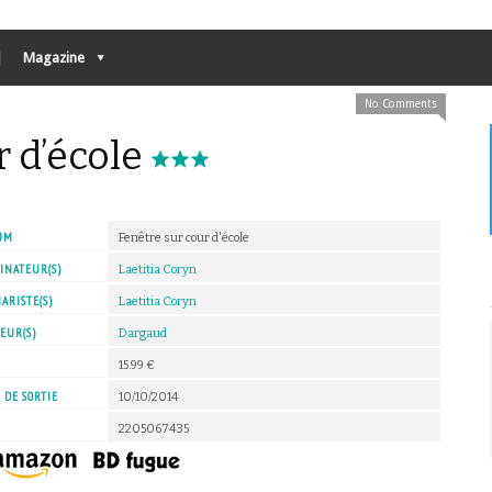
Magazine
No Comments
r d’école
UM
Fenêtre sur cour d'école
INATEUR(S)
Laetitia Coryn
ARISTE(S)
Laetitia Coryn
EUR(S)
Dargaud
X
15.99 €
 DE SORTIE
10/10/2014
2205067435