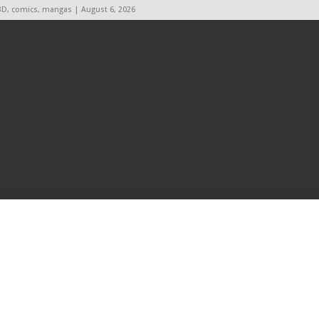
BD, comics, mangas | August 6, 2026