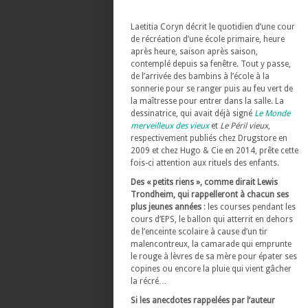
Laetitia Coryn décrit le quotidien d’une cour
de récréation d’une école primaire, heure
après heure, saison après saison,
contemplé depuis sa fenêtre. Tout y passe,
de l’arrivée des bambins à l’école à la
sonnerie pour se ranger puis au feu vert de
la maîtresse pour entrer dans la salle. La
dessinatrice, qui avait déjà signé
Le Monde
merveilleux des vieux
et
Le Péril vieux
,
respectivement publiés chez Drugstore en
2009 et chez Hugo & Cie en 2014, prête cette
fois-ci attention aux rituels des enfants.
Des « petits riens », comme dirait Lewis
Trondheim, qui rappelleront à chacun ses
plus jeunes années
: les courses pendant les
cours d’EPS, le ballon qui atterrit en dehors
de l’enceinte scolaire à cause d’un tir
malencontreux, la camarade qui emprunte
le rouge à lèvres de sa mère pour épater ses
copines ou encore la pluie qui vient gâcher
la récré…
Si les anecdotes rappelées par l’auteur