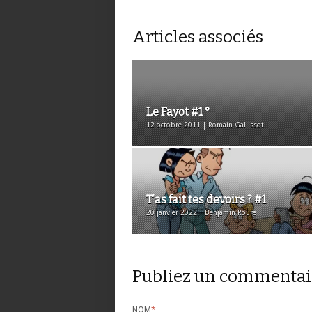
Articles associés
Le Fayot #1 °
12 octobre 2011 | Romain Gallissot
T’as fait tes devoirs ? #1
20 janvier 2022 | Benjamin Roure
Publiez un commentai
NOM
*