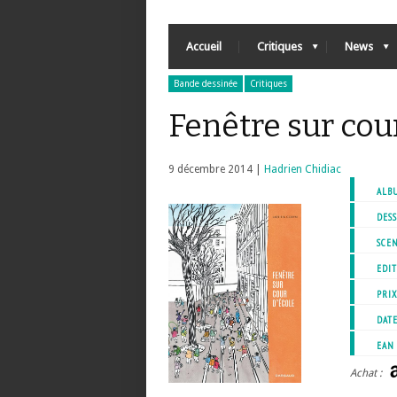
Accueil
Critiques
News
Bande dessinée
Critiques
Fenêtre sur cou
9 décembre 2014 |
Hadrien Chidiac
ALB
DESS
SCEN
EDIT
PRI
DATE
EAN
Achat :