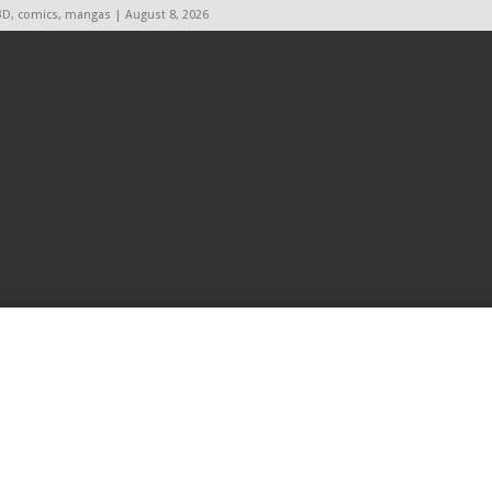
BD, comics, mangas | August 8, 2026