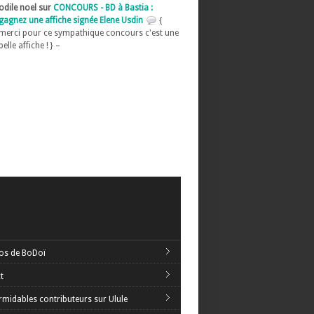
odile noel sur
CONCOURS - BD à Bastia :
gagnez une affiche signée Elene Usdin
{
merci pour ce sympathique concours c'est une
belle affiche ! } –
os de BoDoï
t
rmidables contributeurs sur Ulule