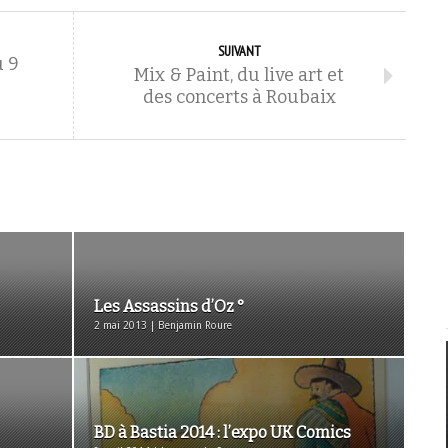
SUIVANT
u 9
Mix & Paint, du live art et
des concerts à Roubaix
Les Assassins d’Oz °
2 mai 2013 | Benjamin Roure
BD à Bastia 2014 : l’expo UK Comics