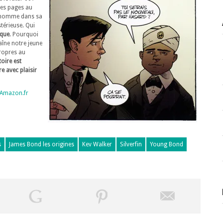
des pages au
e homme dans sa
térieuse. Qui
ique
. Pourquoi
îne notre jeune
propres au
stoire est
re avec plaisir
r Amazon.fr
s
James Bond les origines
Kev Walker
Silverfin
Young Bond