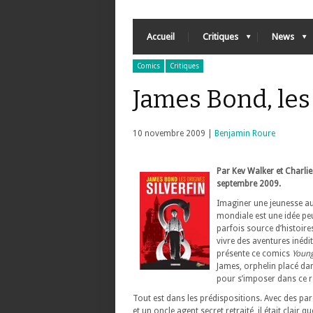
Accueil
Critiques
News
Comics
Critiques
James Bond, les 
10 novembre 2009 |
Benjamin Roure
Par Kev Walker et Charli
septembre 2009.
Imaginer une jeunesse au
mondiale est une idée peu
parfois source d’histoire
vivre des aventures inédit
présente ce comics
Youn
James, orphelin placé dan
pour s’imposer dans ce 
Tout est dans les prédispositions. Avec des par
et un oncle agent secret retraité, il était clair q