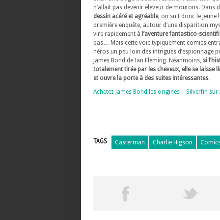
n’allait pas devenir éleveur de moutons. Dans 
dessin acéré et agréable
, on suit donc le jeun
première enquête, autour d’une disparition mys
vire rapidement à
l’aventure fantastico-scientif
pas… Mais cette voie typiquement comics entra
héros un peu loin des intrigues d’espionnage 
James Bond de Ian Fleming. Néanmoins,
si l’hi
totalement tirée par les cheveux, elle se laisse li
et ouvre la porte à des suites intéressantes
.
Achetez James Bond les origines – Silverfin su
TAGS
Casterman
Charlie Higson
Comic