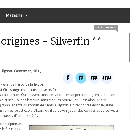
Magazine
No Comments
origines – Silverfin **
e Higson. Casterman, 16 €,
x grands héros de la fiction
t être saugrenue, mais qui se révèle
s palpitantes. Qui peuvent ainsi redynamiser un personnage en lui faisant
es et séduire des lecteurs sans trop les bousculer. C’est ainsi que se
g Bond
, adapté du roman de Charlie Higson. On rencontre donc le jeune
s la très sélect école d’Eton, où il va devoir jouer des coudes et du cerveau
ramassis d’enfants gâtés…
ents alpinistes
ue le futur 007