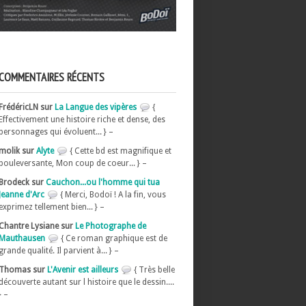
COMMENTAIRES RÉCENTS
FrédéricLN sur
La Langue des vipères
{
Effectivement une histoire riche et dense, des
personnages qui évoluent... } –
molik sur
Alyte
{ Cette bd est magnifique et
bouleversante, Mon coup de coeur... } –
Brodeck sur
Cauchon...ou l'homme qui tua
Jeanne d'Arc
{ Merci, Bodoï ! A la fin, vous
exprimez tellement bien... } –
Chantre Lysiane sur
Le Photographe de
Mauthausen
{ Ce roman graphique est de
grande qualité. Il parvient à... } –
Thomas sur
L'Avenir est ailleurs
{ Très belle
découverte autant sur l histoire que le dessin....
} –