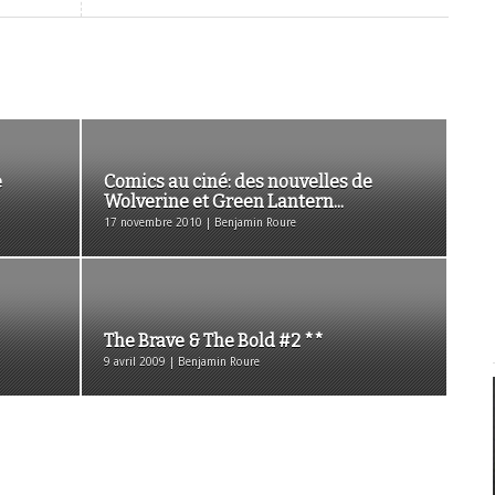
e
Comics au ciné: des nouvelles de
Wolverine et Green Lantern...
17 novembre 2010 | Benjamin Roure
The Brave & The Bold #2 **
9 avril 2009 | Benjamin Roure