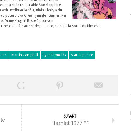
ormera en la redoutable
Star Sapphire
…
 voir attribuer le rôle, Blake Lively a dû
 au poteau Eva Green, Jennifer Garner, Keri
 et Diane Kruger! Reste à pourvoir
r-héros. Et à s’armer de patience, puisque la sortie du film est
tern
Martin Campbell
Ryan Reynolds
Star Sapphire
SUIVANT
 le
Hamlet 1977 **