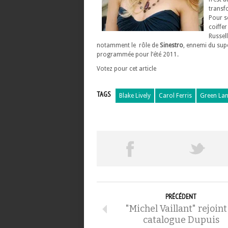
transf
Pour se
coiffer
Russell
notamment le rôle de
Sinestro
, ennemi du supe
programmée pour l’été 2011.
Votez pour cet article
TAGS
Blake Lively
Carol Ferris
Green Lan
PRÉCÉDENT
"Michel Vaillant" rejoint
catalogue Dupuis