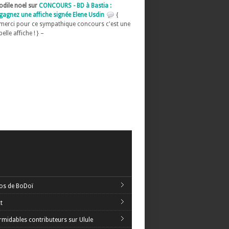
odile noel sur
CONCOURS - BD à Bastia :
gagnez une affiche signée Elene Usdin
{
merci pour ce sympathique concours c'est une
belle affiche ! } –
os de BoDoï
t
rmidables contributeurs sur Ulule