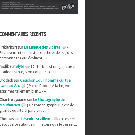
COMMENTAIRES RÉCENTS
FrédéricLN sur
La Langue des vipères
{
Effectivement une histoire riche et dense, des
personnages qui évoluent... } –
molik sur
Alyte
{ Cette bd est magnifique et
bouleversante, Mon coup de coeur... } –
Brodeck sur
Cauchon...ou l'homme qui tua
Jeanne d'Arc
{ Merci, Bodoï ! A la fin, vous
exprimez tellement bien... } –
Chantre Lysiane sur
Le Photographe de
Mauthausen
{ Ce roman graphique est de
grande qualité. Il parvient à... } –
Thomas sur
L'Avenir est ailleurs
{ Très belle
découverte autant sur l histoire que le dessin....
} –