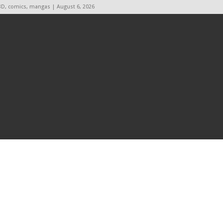
BD, comics, mangas | August 6, 2026