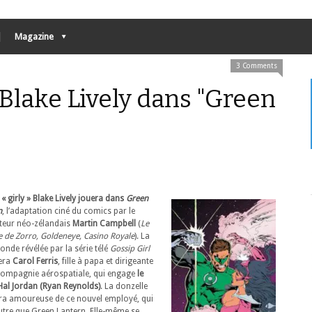
Magazine
3 Comments
 Blake Lively dans "Green
 « girly »
Blake Lively jouera dans
Green
n
, l’adaptation ciné du comics par le
ateur néo-zélandais
Martin Campbell
(
Le
 de Zorro, Goldeneye, Casino Royale
). La
londe révélée par la série télé
Gossip Girl
era
Carol Ferris
, fille à papa et dirigeante
compagnie aérospatiale, qui engage
le
 Hal Jordan (Ryan Reynolds)
. La donzelle
a amoureuse de ce nouvel employé, qui
autre que Green Lantern. Elle-même se