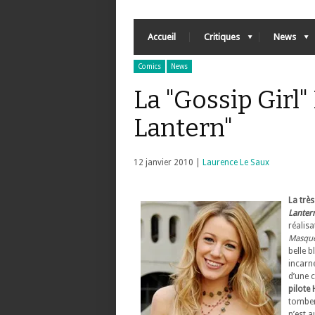
Accueil
Critiques
News
Comics
News
La "Gossip Girl"
Lantern"
12 janvier 2010 |
Laurence Le Saux
La très
Lanter
réalis
Masque
belle b
incarn
d’une 
pilote
tomber
n’est 