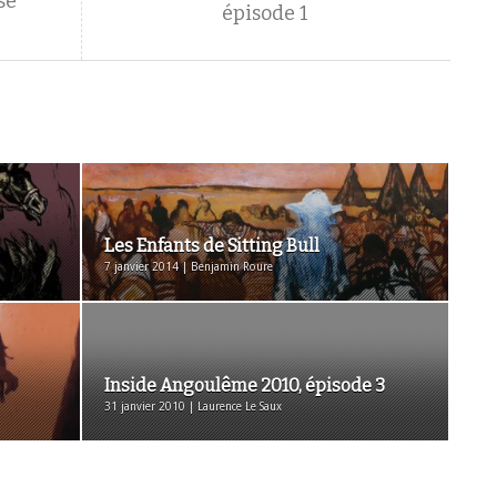
se
épisode 1
Les Enfants de Sitting Bull
7 janvier 2014 | Benjamin Roure
Inside Angoulême 2010, épisode 3
31 janvier 2010 | Laurence Le Saux