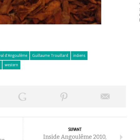
ival d'Angoulême
Guillaume Trouillard
indiens
western
SUIVANT
Inside Angoulême 2010,