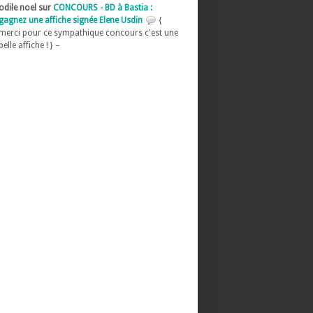
odile noel sur
CONCOURS - BD à Bastia :
gagnez une affiche signée Elene Usdin
{
merci pour ce sympathique concours c'est une
belle affiche ! } –