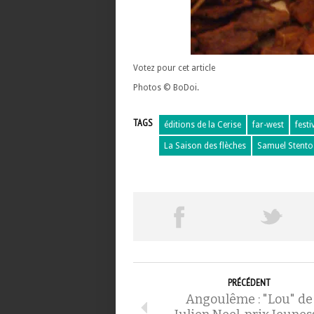
Votez pour cet article
Photos © BoDoi.
TAGS
éditions de la Cerise
far-west
fest
La Saison des flèches
Samuel Stento
PRÉCÉDENT
Angoulême : "Lou" de