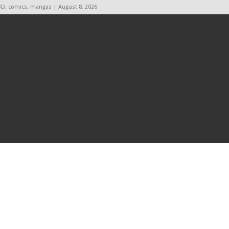
BD, comics, mangas | August 8, 2026