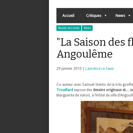
Accueil
Critiques
News
Bande dessinée
News
"La Saison des f
Angoulême
29 janvier 2010 |
Laurence Le Saux
Co-auteur avec Samuel Stento de la très gonfl
Trouillard
expose des
dessins originaux et… un
Marguerite de Valois, à l’Hôtel de ville d’Angou