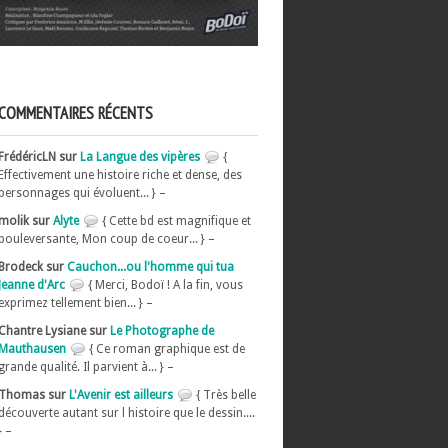
COMMENTAIRES RÉCENTS
FrédéricLN sur
La Langue des vipères
{
Effectivement une histoire riche et dense, des
personnages qui évoluent... } –
molik sur
Alyte
{ Cette bd est magnifique et
bouleversante, Mon coup de coeur... } –
Brodeck sur
Cauchon...ou l'homme qui tua
Jeanne d'Arc
{ Merci, Bodoï ! A la fin, vous
exprimez tellement bien... } –
Chantre Lysiane sur
Le Photographe de
Mauthausen
{ Ce roman graphique est de
grande qualité. Il parvient à... } –
Thomas sur
L'Avenir est ailleurs
{ Très belle
découverte autant sur l histoire que le dessin....
} –