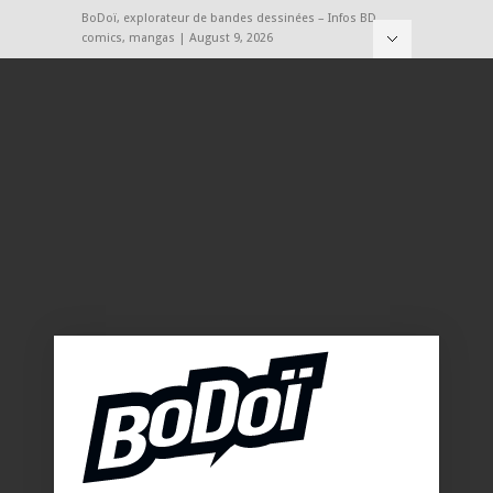
BoDoï, explorateur de bandes dessinées – Infos BD,
comics, mangas | August 9, 2026