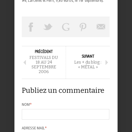
#4
, Larcenet et Ferri, 9,80 euros, le 1er septembre).
PRÉCÉDENT
SUIVANT
FESTIVALS DU
18 AU 24
Les + du blog :
SEPTEMBRE
« MÉTAL »
2006
Publiez un commentaire
NOM
*
ADRESSE MAIL
*