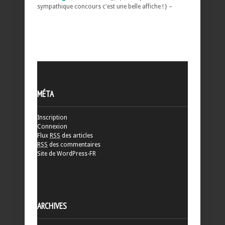
sympathique concours c'est une belle affiche ! } –
MÉTA
Inscription
Connexion
Flux
RSS
des articles
RSS
des commentaires
Site de WordPress-FR
ARCHIVES