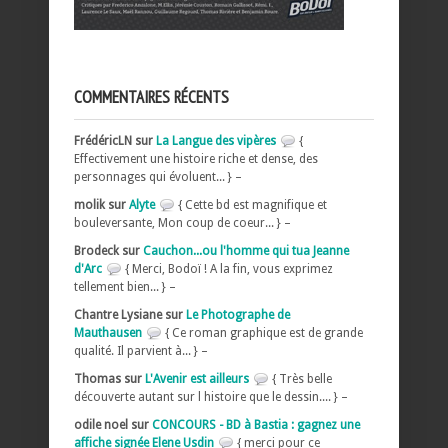
COMMENTAIRES RÉCENTS
FrédéricLN sur
La Langue des vipères
{
Effectivement une histoire riche et dense, des
personnages qui évoluent... } –
molik sur
Alyte
{ Cette bd est magnifique et
bouleversante, Mon coup de coeur... } –
Brodeck sur
Cauchon...ou l'homme qui tua Jeanne
d'Arc
{ Merci, Bodoï ! A la fin, vous exprimez
tellement bien... } –
Chantre Lysiane sur
Le Photographe de
Mauthausen
{ Ce roman graphique est de grande
qualité. Il parvient à... } –
Thomas sur
L'Avenir est ailleurs
{ Très belle
découverte autant sur l histoire que le dessin.... } –
odile noel sur
CONCOURS - BD à Bastia : gagnez une
affiche signée Elene Usdin
{ merci pour ce