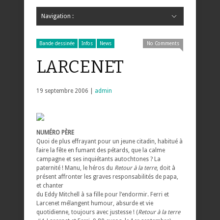
Navigation :
Hide Navigation
Accueil
Critiques
Bande dessinée
Comics
Jeunesse
Mangas
News
Bande dessinée
Comics
Manga
Jeunesse
Magazine
Bande dessinée
Comics
Jeunesse
Mangas
Bande dessinée
Infos
News
No Comments
LARCENET
19 septembre 2006 |
admin
NUMÉRO PÈRE
Quoi de plus effrayant pour un jeune citadin, habitué à
faire la fête en fumant des pétards, que la calme
campagne et ses inquiétants autochtones ? La
paternité ! Manu, le héros du
Retour à la terre
, doit à
présent affronter les graves responsabilités de papa,
et chanter
du Eddy Mitchell à sa fille pour l’endormir. Ferri et
Larcenet mélangent humour, absurde et vie
quotidienne, toujours avec justesse ! (
Retour à la terre