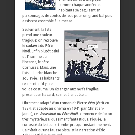
comme chaque année: les
habitants se déguisent en
personnages de contes de fées pour un grand bal puis
assistent ensemble à la messe.
Seulement, la fête
prend une couleur
tragique: on retrouve
le cadavre du Père
Noël
. Enfin plutôt celui
de l’homme qui
l’incarne, le père
Cornusse. Mais, une
fois la barbe blanche
soulevée, les habitants
réalisent qu’il y a eu
vol de costume. Un étranger aux nerfs fragiles,
présent par hasard, se met à enquêter…
Librement adapté d’un
roman de Pierre Véry
(écrit en
1934, et adapté au cinéma en 1941 par Christian-
Jaque), cet
Assassinat du Père Noël
commence de façon
très mystérieuse, quasiment fantastique. Piquée, la
curiosité du lecteur retombe presque instantanément.
Ce n’était qu’une fausse piste, et la narration d’
Eric