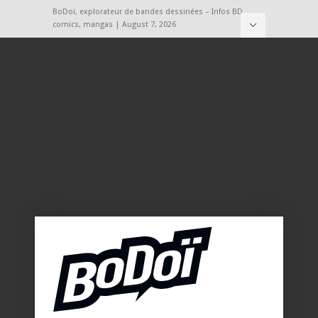
BoDoï, explorateur de bandes dessinées – Infos BD,
comics, mangas | August 7, 2026