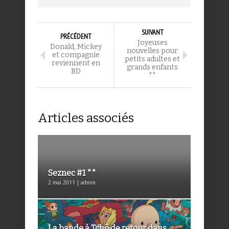
SUIVANT
PRÉCÉDENT
Joyeuses
Donald, Mickey
nouvelles pour
et compagnie
petits adultes et
reviennent en
grands enfants
BD
**
Articles associés
Seznec #1 **
2 mai 2011 | admin
La bande à Tchô de retour dans