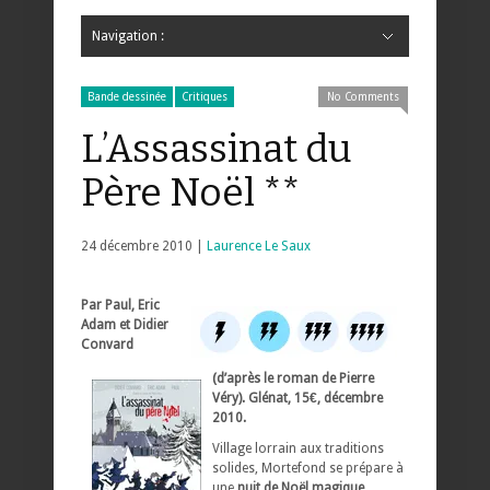
Navigation :
Hide Navigation
Accueil
Critiques
Bande dessinée
Comics
Jeunesse
Mangas
News
Bande dessinée
Comics
Manga
Jeunesse
Magazine
Bande dessinée
Comics
Jeunesse
Mangas
Bande dessinée
Critiques
No Comments
L’Assassinat du
Père Noël **
24 décembre 2010 |
Laurence Le Saux
Par Paul, Eric
Adam et Didier
Convard
(d’après le roman de Pierre
Véry). Glénat, 15€, décembre
2010.
Village lorrain aux traditions
solides, Mortefond se prépare à
une
nuit de Noël magique
,