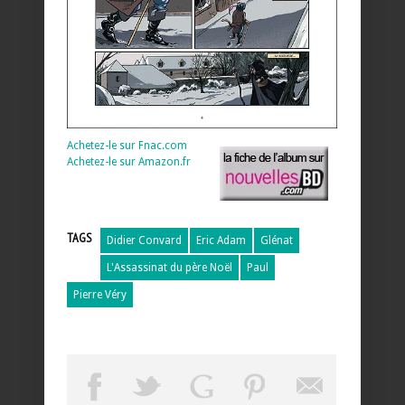
Achetez-le sur Fnac.com
Achetez-le sur Amazon.fr
TAGS
Didier Convard
Eric Adam
Glénat
L'Assassinat du père Noël
Paul
Pierre Véry