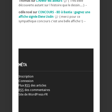
Thomas sur
L'Avenir est ailleurs
{ Très belle
découverte autant sur l histoire que le dessin.... } –
odile noel sur
CONCOURS - BD à Bastia : gagnez une
affiche signée Elene Usdin
{ merci pour ce
sympathique concours c'est une belle affiche ! } –
MÉTA
Inscription
Connexion
Flux
RSS
des articles
RSS
des commentaires
Site de WordPress-FR