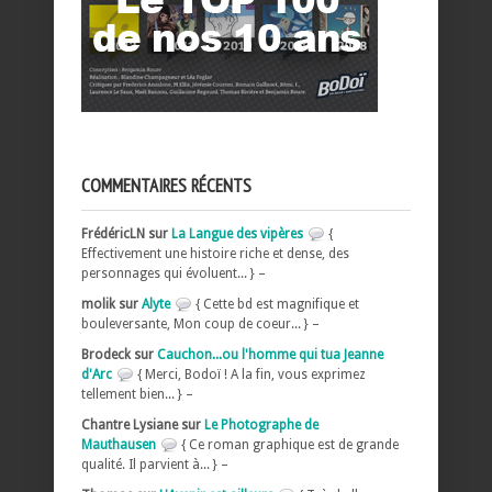
COMMENTAIRES RÉCENTS
FrédéricLN sur
La Langue des vipères
{
Effectivement une histoire riche et dense, des
personnages qui évoluent... } –
molik sur
Alyte
{ Cette bd est magnifique et
bouleversante, Mon coup de coeur... } –
Brodeck sur
Cauchon...ou l'homme qui tua Jeanne
d'Arc
{ Merci, Bodoï ! A la fin, vous exprimez
tellement bien... } –
Chantre Lysiane sur
Le Photographe de
Mauthausen
{ Ce roman graphique est de grande
qualité. Il parvient à... } –