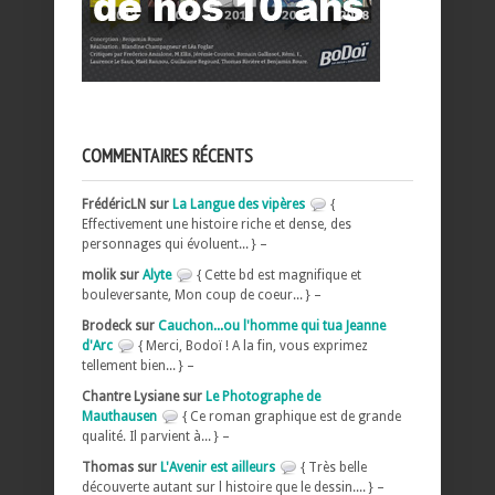
COMMENTAIRES RÉCENTS
FrédéricLN sur
La Langue des vipères
{
Effectivement une histoire riche et dense, des
personnages qui évoluent... } –
molik sur
Alyte
{ Cette bd est magnifique et
bouleversante, Mon coup de coeur... } –
Brodeck sur
Cauchon...ou l'homme qui tua Jeanne
d'Arc
{ Merci, Bodoï ! A la fin, vous exprimez
tellement bien... } –
Chantre Lysiane sur
Le Photographe de
Mauthausen
{ Ce roman graphique est de grande
qualité. Il parvient à... } –
Thomas sur
L'Avenir est ailleurs
{ Très belle
découverte autant sur l histoire que le dessin.... } –