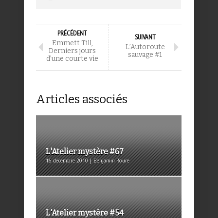
PRÉCÉDENT
SUIVANT
Emmett Till,
L’Autoroute
Derniers jours
sauvage #1
d’une courte vie
Articles associés
L'Atelier mystère #67
16 décembre 2010 | Benjamin Roure
L'Atelier mystère #54