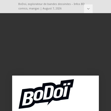
BoDoï, explorateur de bandes dessinées – Infos BD,
comics, mangas | August 7, 2026