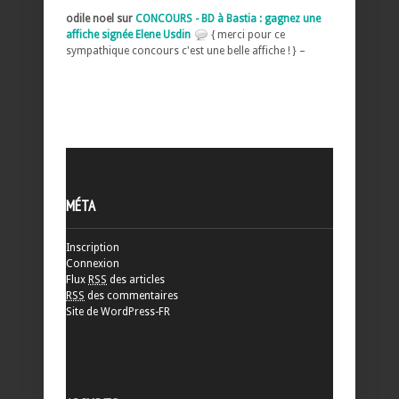
odile noel sur
CONCOURS - BD à Bastia : gagnez une
affiche signée Elene Usdin
{ merci pour ce
sympathique concours c'est une belle affiche ! } –
MÉTA
Inscription
Connexion
Flux
RSS
des articles
RSS
des commentaires
Site de WordPress-FR