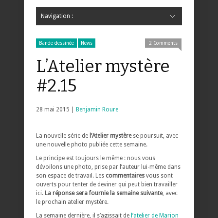
Navigation :
Hide Navigation
Accueil
Critiques
Bande dessinée
Comics
Jeunesse
Mangas
News
Bande dessinée
Comics
Manga
Jeunesse
Magazine
Bande dessinée
Comics
Jeunesse
Mangas
Bande dessinée
News
2 Comments
L’Atelier mystère
#2.15
28 mai 2015 |
Benjamin Roure
La nouvelle série de
l’Atelier mystère
se poursuit, avec
une nouvelle photo publiée cette semaine.
Le principe est toujours le même : nous vous
dévoilons une photo, prise par l’auteur lui-même dans
son espace de travail. Les
commentaires
vous sont
ouverts pour tenter de deviner qui peut bien travailler
ici.
La réponse sera fournie la semaine suivante
, avec
le prochain atelier mystère.
La semaine dernière, il s’agissait de
l’atelier de Marion