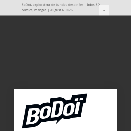
BoDoï, explorateur de bandes dessinées – Infos BD,
comics, mangas | August 6, 2026