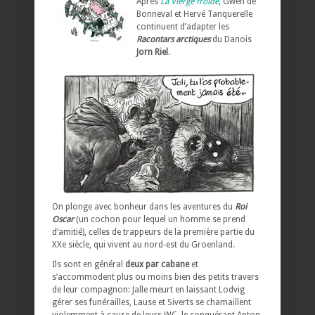
Après
La Vierge froide
, Gwen de
Bonneval et Hervé Tanquerelle
continuent d’adapter les
Racontars arctiques
du Danois
Jorn Riel
.
On plonge avec bonheur dans les aventures du
Roi
Oscar
(un cochon pour lequel un homme se prend
d’amitié), celles de trappeurs de la première partie du
XXe siècle, qui vivent au nord-est du Groenland.
Ils sont en général
deux par cabane
et
s’accommodent plus ou moins bien des petits travers
de leur compagnon: Jalle meurt en laissant Lodvig
gérer ses funérailles, Lause et Siverts se chamaillent
violemment à cause de leurs WC, le conquérant Anton