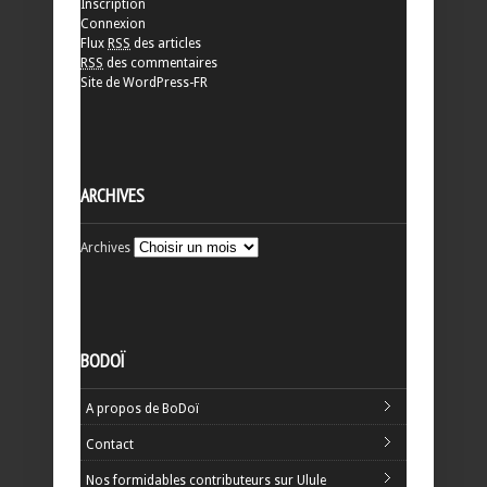
Inscription
Connexion
Flux
RSS
des articles
RSS
des commentaires
Site de WordPress-FR
ARCHIVES
Archives
BODOÏ
A propos de BoDoï
Contact
Nos formidables contributeurs sur Ulule