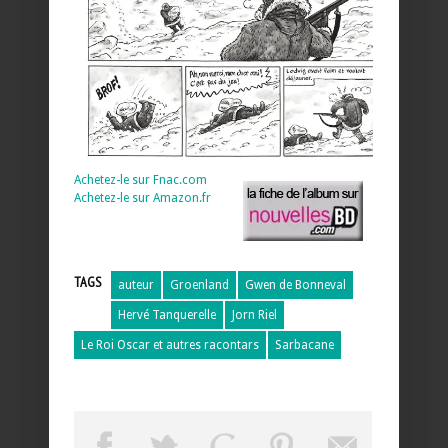
Achetez-le sur Fnac.com
Achetez-le sur Amazon.fr
TAGS
auteur
Groenland
Gwen de Bonneval
Hervé Tanquerelle
Jorn Riel
Le Roi Oscar et autres racontars
Sarbacane