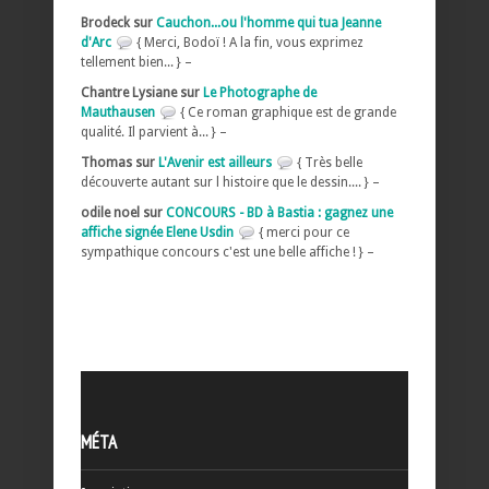
Brodeck sur
Cauchon...ou l'homme qui tua Jeanne
d'Arc
{ Merci, Bodoï ! A la fin, vous exprimez
tellement bien... } –
Chantre Lysiane sur
Le Photographe de
Mauthausen
{ Ce roman graphique est de grande
qualité. Il parvient à... } –
Thomas sur
L'Avenir est ailleurs
{ Très belle
découverte autant sur l histoire que le dessin.... } –
odile noel sur
CONCOURS - BD à Bastia : gagnez une
affiche signée Elene Usdin
{ merci pour ce
sympathique concours c'est une belle affiche ! } –
MÉTA