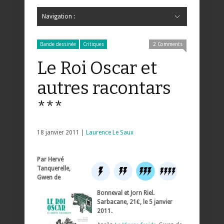
Navigation :
Hide Navigation
Accueil
Critiques
Bande dessinée
Comics
Jeunesse
Mangas
News
Bande dessinée
Comics
Manga
Jeunesse
Magazine
Bande dessinée
Comics
Jeunesse
Mangas
Bande dessinée
Critiques
2 Comments
Le Roi Oscar et
autres racontars
***
18 janvier 2011 |
Laurence Le Saux
Par Hervé
Tanquerelle,
Gwen de
Bonneval et Jorn Riel.
Sarbacane, 21€, le 5 janvier
2011.