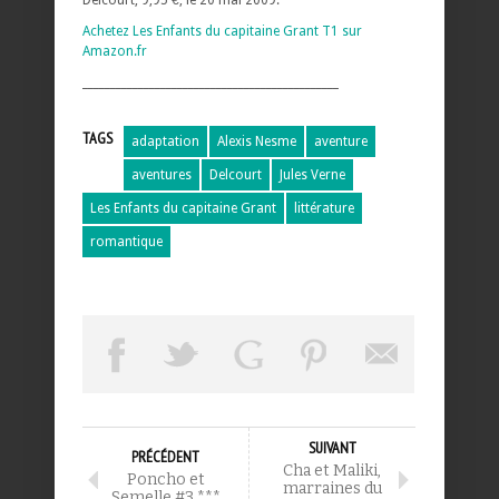
Achetez Les Enfants du capitaine Grant T1 sur
Amazon.fr
______________________________________________
TAGS
adaptation
Alexis Nesme
aventure
aventures
Delcourt
Jules Verne
Les Enfants du capitaine Grant
littérature
romantique
SUIVANT
PRÉCÉDENT
Cha et Maliki,
Poncho et
marraines du
Semelle #3 ***