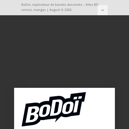
BoDoï, explorateur de bandes dessinées – Infos BD,
comics, mangas | August 9, 2026