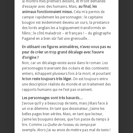
ai montré mes premiers dessins, et m’ont demandé
d’essayer avec des humains. Mais,
au final, les
animaux fonctionnaient mieux.
Cela m’a permis de
camper rapidement les personnages : le capitaine
bougon est évidemment devenu un ours, la prestance
des lords anglais les a logiquement transformés en
félins ; le côté maladroit – et français ! – du géographe
Paganel en a bien sûr fait une grenouille…
En utilisant ces figures animalières, n’avez-vous pas eu
peur de créer un trop grand décalage avec l’œuvre
d’origine ?
Non, car un décalage existe aussi dans le roman. Les
personnages traversent des océans et des continents
entiers, échappent plusieurs fois à la mort, et pourtant
le ton reste toujours très léger.
On est toujours entre
une description réaliste du monde et un traitement des
rapports humains qui ne l’est pas vraiment.
Les personnages sont très bavards…
J’avoue qu’il y a beaucoup de texte, mais j’étais face à
un vrai dilemme. En tant que dessinateur, j’aime les
belles pages bien aérées. Mais, en tant que lecteur,
j’aime les bouquins denses, que l’on passe du temps à
lire. Comme
La Quête de l’oiseau du temps
par
exemple. Alors j’ai eu envie de mettre pas mal de texte !