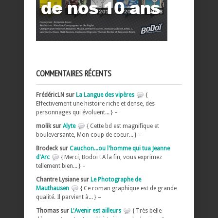
COMMENTAIRES RÉCENTS
FrédéricLN sur
La Langue des vipères
{
Effectivement une histoire riche et dense, des
personnages qui évoluent... } –
molik sur
Alyte
{ Cette bd est magnifique et
bouleversante, Mon coup de coeur... } –
Brodeck sur
Cauchon...ou l'homme qui tua Jeanne
d'Arc
{ Merci, Bodoï ! A la fin, vous exprimez
tellement bien... } –
Chantre Lysiane sur
Le Photographe de
Mauthausen
{ Ce roman graphique est de grande
qualité. Il parvient à... } –
Thomas sur
L'Avenir est ailleurs
{ Très belle