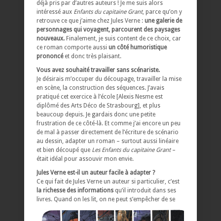
déjà pris par d’autres auteurs ! Je me suis alors
intéressé aux
Enfants du capitaine Grant
, parce qu’on y
retrouve ce que j’aime chez Jules Verne :
une galerie de
personnages qui voyagent, parcourent des paysages
nouveaux.
Finalement, je suis content de ce choix, car
ce roman comporte aussi
un côté humoristique
prononcé
et donc très plaisant.
Vous avez souhaité travailler sans scénariste.
Je désirais m’occuper du découpage, travailler la mise
en scène, la construction des séquences. J’avais
pratiqué cet exercice à l’école [Alexis Nesme est
diplômé des Arts Déco de Strasbourg], et plus
beaucoup depuis. Je gardais donc une petite
frustration de ce côté-là. Et comme j’ai encore un peu
de mal à passer directement de l’écriture de scénario
au dessin, adapter un roman – surtout aussi linéaire
et bien découpé que
Les Enfants du capitaine Grant
–
était idéal pour assouvir mon envie.
Jules Verne est-il un auteur facile à adapter ?
Ce qui fait de Jules Verne un auteur si particulier, c’est
la richesse des informations
qu’il introduit dans ses
livres.
Quand on les lit, on ne peut s’empêcher de se