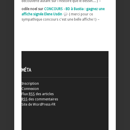
découverte autant sur l histoire que le dessin.... } –
odile noel sur
CONCOURS - BD à Bastia : gagnez une
affiche signée Elene Usdin
{ merci pour ce
sympathique concours c'est une belle affiche ! } –
MÉTA
Inscription
Connexion
Flux
RSS
des articles
RSS
des commentaires
Site de WordPress-FR