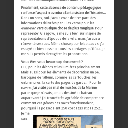
Finalement, cette absence de contenu pédagogique
renforce l’aspect « aventure fantaisiste » de l’histoire…
Dans un sens, oui. J’avais envie de tirer parti des
informations délivrées par Jules Verne pour les
emmener
vers quelque chose de plus magique
. Pour
représenter Glasgow, je me suis bien sûr inspiré de
représentations d’époque de la ville, mais j’ai aussi
réinventé ses rues. Même chose pour le bateau : si j’ai
essayé de bien dessiner tous les cordages qu’il faut, je
me suis permis d’exagérer les proportions.
Vous êtes-vous beaucoup documenté ?
Oui, pour les décors et les lumières principalement.
Mais aussi pour les éléments de décoration un peu
baroques de l’album, comme les cartouches, les
enluminures, la carte des pages de garde… Pour le
navire,
j’ai visité pas mal de musées de la Marine
,
parce que je n’avais jamais dessiné de bateau
auparavant ! J’ai trouvé très agréable de comprendre
comment ces géants des mers fonctionnaient,
pourquoi ils possédaient 250 cordages et pas 252…
Je me
suis