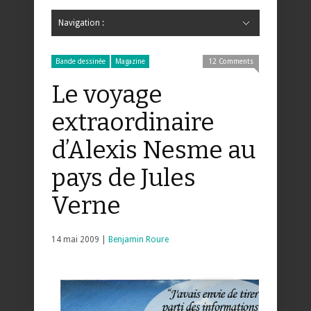
Navigation :
Hide Navigation
Accueil
Critiques
Bande dessinée
Comics
Jeunesse
Mangas
News
Bande dessinée
Comics
Manga
Jeunesse
Magazine
Bande dessinée
Comics
Jeunesse
Mangas
Bande dessinée
Magazine
12 Comments
Le voyage
extraordinaire
d’Alexis Nesme au
pays de Jules
Verne
14 mai 2009 |
Benjamin Roure