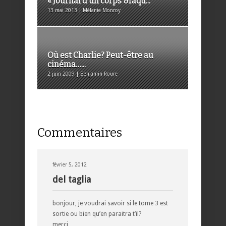
« Journal d’un corps &raqu...
13 mai 2013 | Mélanie Monroy
Où est Charlie? Peut-être au
cinéma…...
2 juin 2009 | Benjamin Roure
Commentaires
février 5, 2012
del taglia
bonjour, je voudrai savoir si le tome 3 est
sortie ou bien qu’en paraitra t’il?
merci