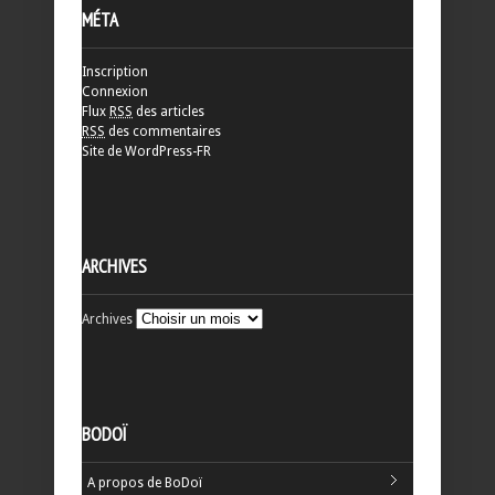
MÉTA
Inscription
Connexion
Flux
RSS
des articles
RSS
des commentaires
Site de WordPress-FR
ARCHIVES
Archives
BODOÏ
A propos de BoDoï