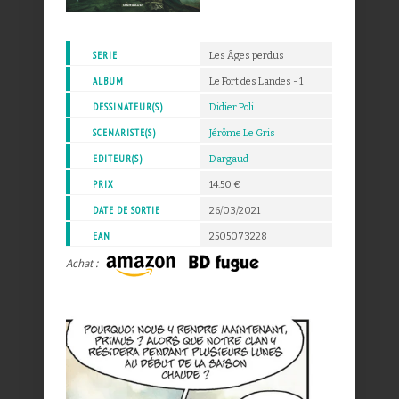
SERIE
Les Âges perdus
ALBUM
Le Fort des Landes - 1
DESSINATEUR(S)
Didier Poli
SCENARISTE(S)
Jérôme Le Gris
EDITEUR(S)
Dargaud
PRIX
14.50 €
DATE DE SORTIE
26/03/2021
EAN
2505073228
Achat :