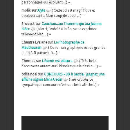
personnages qui évoluent... } –
molik sur
Alyte
{ Cette bd est magnifique et
bouleversante, Mon coup de coeur... } –
Brodeck sur
Cauchon...ou l'homme qui tua Jeanne
d'Arc
{ Merci, Bodoï ! A la fin, vous exprimez
tellement bien... } –
Chantre Lysiane sur
Le Photographe de
Mauthausen
{ Ce roman graphique est de grande
qualité. Il parvient à... } –
Thomas sur
L'Avenir est ailleurs
{ Très belle
découverte autant sur l histoire que le dessin.... } –
odile noel sur
CONCOURS - BD à Bastia : gagnez une
affiche signée Elene Usdin
{ merci pour ce
sympathique concours c'est une belle affiche ! } –