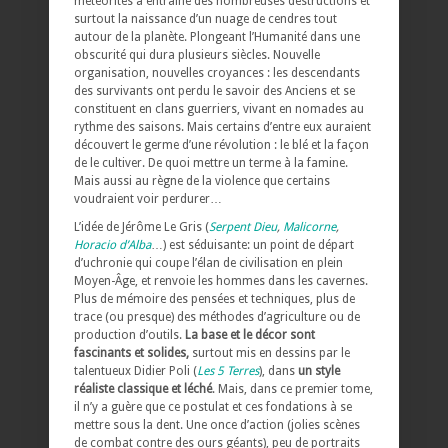
météorites a entraîné des nombreuses destructions et
surtout la naissance d’un nuage de cendres tout
autour de la planète. Plongeant l’Humanité dans une
obscurité qui dura plusieurs siècles. Nouvelle
organisation, nouvelles croyances : les descendants
des survivants ont perdu le savoir des Anciens et se
constituent en clans guerriers, vivant en nomades au
rythme des saisons. Mais certains d’entre eux auraient
découvert le germe d’une révolution : le blé et la façon
de le cultiver. De quoi mettre un terme à la famine.
Mais aussi au règne de la violence que certains
voudraient voir perdurer…
L’idée de Jérôme Le Gris (
Serpent Dieu
,
Malicorne
,
Horacio d’Alba
…) est séduisante: un point de départ
d’uchronie qui coupe l’élan de civilisation en plein
Moyen-Âge, et renvoie les hommes dans les cavernes.
Plus de mémoire des pensées et techniques, plus de
trace (ou presque) des méthodes d’agriculture ou de
production d’outils.
La base et le décor sont
fascinants et solides,
surtout mis en dessins par le
talentueux Didier Poli (
Les 5 Terres
), dans
un style
réaliste classique et léché
. Mais, dans ce premier tome,
il n’y a guère que ce postulat et ces fondations à se
mettre sous la dent. Une once d’action (jolies scènes
de combat contre des ours géants), peu de portraits