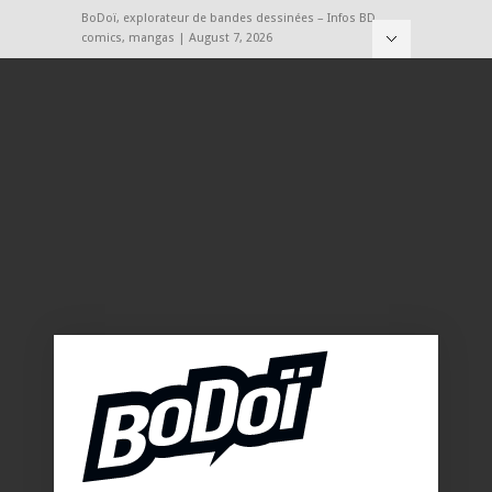
BoDoï, explorateur de bandes dessinées – Infos BD,
comics, mangas | August 7, 2026