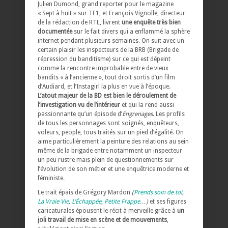
Julien Dumond, grand reporter pour le magazine
« Sept à huit » sur TF1, et François Vignolle, directeur
de la rédaction de RTL, livrent
une enquête très bien
documentée
sur le fait divers qui a enflammé la sphère
internet pendant plusieurs semaines. On suit avec un
certain plaisir les inspecteurs de la BRB (Brigade de
répression du banditisme) sur ce qui est dépeint
comme la rencontre improbable entre de vieux
bandits « à l’ancienne », tout droit sortis d’un film
d’Audiard, et l’Instagirl la plus en vue à l’époque.
L’atout majeur de la BD est bien le déroulement de
l’investigation vu de l’intérieur
et qui la rend aussi
passionnante qu’un épisode d’
Engrenages
. Les profils
de tous les personnages sont soignés, enquêteurs,
voleurs, people, tous traités sur un pied d’égalité. On
aime particulièrement la peinture des relations au sein
même de la brigade entre notamment un inspecteur
un peu rustre mais plein de questionnements sur
l’évolution de son métier et une enquêtrice moderne et
féministe.
Le trait épais de Grégory Mardon
(
Prends soin de toi
,
La Vraie Vie
,
L’Échappée
,
Petite Frappe
…)
et ses figures
caricaturales épousent le récit à merveille grâce à
un
joli travail de mise en scène et de mouvements
,