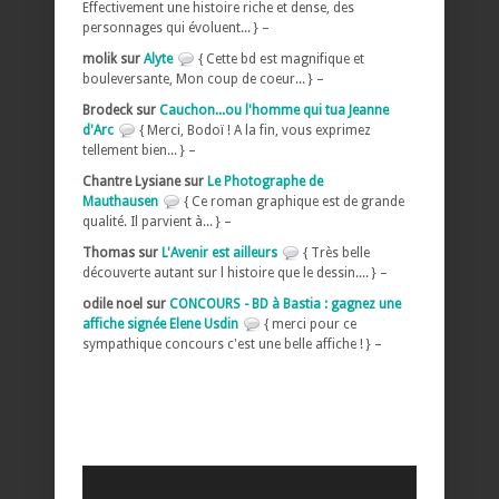
Effectivement une histoire riche et dense, des
personnages qui évoluent... } –
molik sur
Alyte
{ Cette bd est magnifique et
bouleversante, Mon coup de coeur... } –
Brodeck sur
Cauchon...ou l'homme qui tua Jeanne
d'Arc
{ Merci, Bodoï ! A la fin, vous exprimez
tellement bien... } –
Chantre Lysiane sur
Le Photographe de
Mauthausen
{ Ce roman graphique est de grande
qualité. Il parvient à... } –
Thomas sur
L'Avenir est ailleurs
{ Très belle
découverte autant sur l histoire que le dessin.... } –
odile noel sur
CONCOURS - BD à Bastia : gagnez une
affiche signée Elene Usdin
{ merci pour ce
sympathique concours c'est une belle affiche ! } –