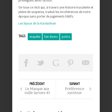
privilégiant ainsi l’action.
On loue ce récit qui, à travers une histoire truculente et
pleine de suspense, traduit les incohérences de notre
époque sans porter de jugements hâtifs.
Les bijoux de la Kardashian
TAGS
enquête
fait divers
police
PRÉCÉDENT
SUIVANT
Le Masque aux
Préférence
mille larmes #1
système