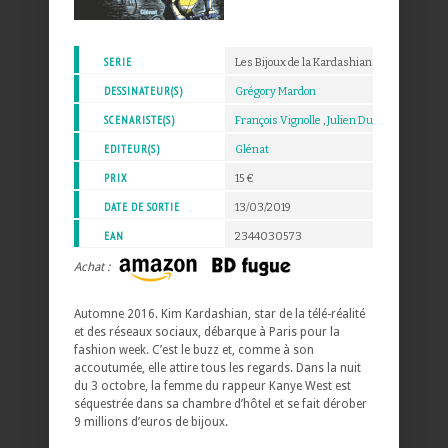
SERIE
Les Bijoux de la Kardashian
DESSINATEUR(S)
Grégory Mardon
SCENARISTE(S)
François Vignolle
,
Julien Dumond
EDITEUR(S)
Glénat
PRIX
15 €
DATE DE SORTIE
13/03/2019
EAN
2344030573
Achat :
Automne 2016. Kim Kardashian, star de la télé-réalité
et des réseaux sociaux, débarque à Paris pour la
fashion week. C’est le buzz et, comme à son
accoutumée, elle attire tous les regards. Dans la nuit
du 3 octobre, la femme du rappeur Kanye West est
séquestrée dans sa chambre d’hôtel et se fait dérober
9 millions d’euros de bijoux.