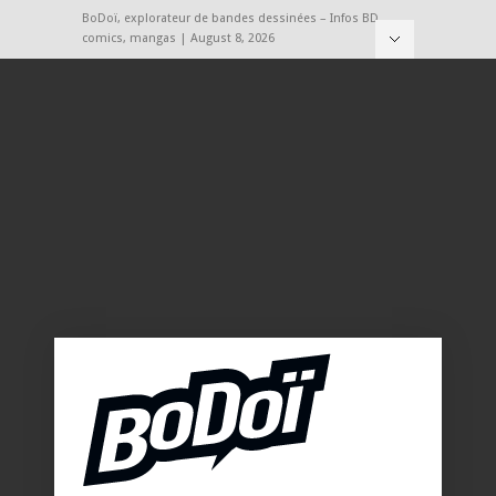
BoDoï, explorateur de bandes dessinées – Infos BD,
comics, mangas | August 8, 2026