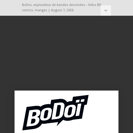
BoDoï, explorateur de bandes dessinées – Infos BD,
comics, mangas | August 7, 2026