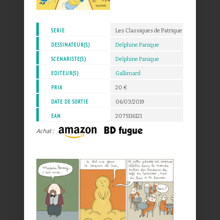
SERIE
Les Classiques de Patrique
DESSINATEUR(S)
Delphine Panique
SCENARISTE(S)
Delphine Panique
EDITEUR(S)
Gallimard
PRIX
20 €
DATE DE SORTIE
06/03/2019
EAN
2075116121
Achat :