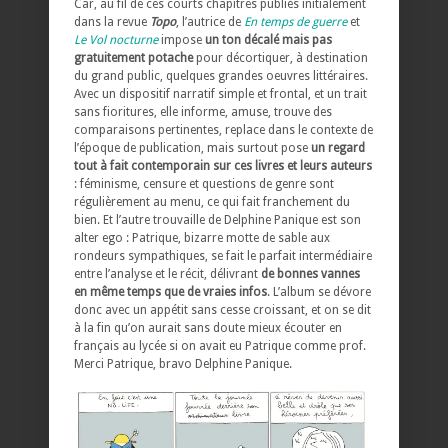
Car, au fil de ces courts chapitres publiés initialement
dans la revue
Topo
, l’autrice de
En temps de guerre
et
Le Vol nocturne
impose
un ton décalé mais pas
gratuitement potache
pour décortiquer, à destination
du grand public, quelques grandes oeuvres littéraires.
Avec un dispositif narratif simple et frontal, et un trait
sans fioritures, elle informe, amuse, trouve des
comparaisons pertinentes, replace dans le contexte de
l’époque de publication, mais surtout pose
un regard
tout à fait contemporain sur ces livres et leurs auteurs
: féminisme, censure et questions de genre sont
régulièrement au menu, ce qui fait franchement du
bien. Et l’autre trouvaille de Delphine Panique est son
alter ego : Patrique, bizarre motte de sable aux
rondeurs sympathiques, se fait le parfait intermédiaire
entre l’analyse et le récit, délivrant
de bonnes vannes
en même temps que de vraies infos
. L’album se dévore
donc avec un appétit sans cesse croissant, et on se dit
à la fin qu’on aurait sans doute mieux écouter en
français au lycée si on avait eu Patrique comme prof.
Merci Patrique, bravo Delphine Panique.