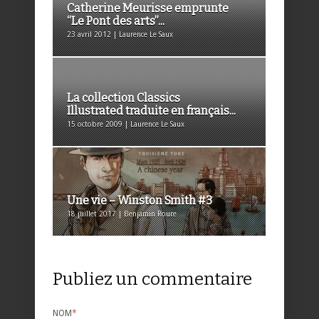
Catherine Meurisse emprunte
“Le Pont des arts”...
23 avril 2012 | Laurence Le Saux
La collection Classics
Illustrated traduite en français...
15 octobre 2009 | Laurence Le Saux
Une vie – Winston Smith #3
18 juillet 2017 | Benjamin Roure
Publiez un commentaire
NOM
*