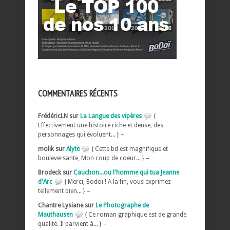
COMMENTAIRES RÉCENTS
FrédéricLN sur
La Langue des vipères
{
Effectivement une histoire riche et dense, des
personnages qui évoluent... } –
molik sur
Alyte
{ Cette bd est magnifique et
bouleversante, Mon coup de coeur... } –
Brodeck sur
Cauchon...ou l'homme qui tua Jeanne
d'Arc
{ Merci, Bodoï ! A la fin, vous exprimez
tellement bien... } –
Chantre Lysiane sur
Le Photographe de
Mauthausen
{ Ce roman graphique est de grande
qualité. Il parvient à... } –