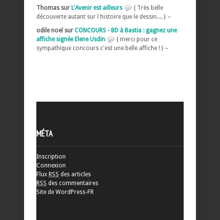
Thomas sur
L'Avenir est ailleurs
{ Très belle
découverte autant sur l histoire que le dessin.... } –
odile noel sur
CONCOURS - BD à Bastia : gagnez une
affiche signée Elene Usdin
{ merci pour ce
sympathique concours c'est une belle affiche ! } –
MÉTA
Inscription
Connexion
Flux
RSS
des articles
RSS
des commentaires
Site de WordPress-FR