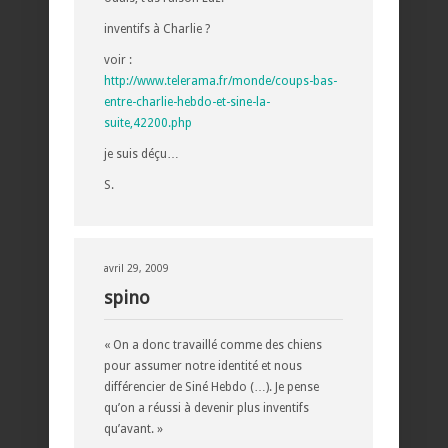
inventifs à Charlie ?
voir :
http://www.telerama.fr/monde/coups-bas-
entre-charlie-hebdo-et-sine-la-
suite,42200.php
je suis déçu…
S.
avril 29, 2009
spino
« On a donc travaillé comme des chiens
pour assumer notre identité et nous
différencier de Siné Hebdo (…). Je pense
qu’on a réussi à devenir plus inventifs
qu’avant. »