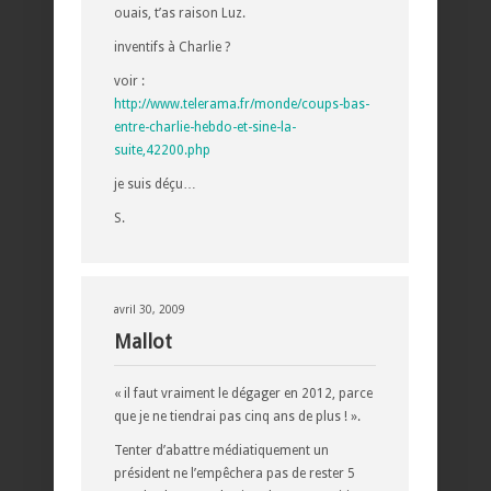
ouais, t’as raison Luz.
inventifs à Charlie ?
voir :
http://www.telerama.fr/monde/coups-bas-
entre-charlie-hebdo-et-sine-la-
suite,42200.php
je suis déçu…
S.
avril 30, 2009
Mallot
« il faut vraiment le dégager en 2012, parce
que je ne tiendrai pas cinq ans de plus ! ».
Tenter d’abattre médiatiquement un
président ne l’empêchera pas de rester 5