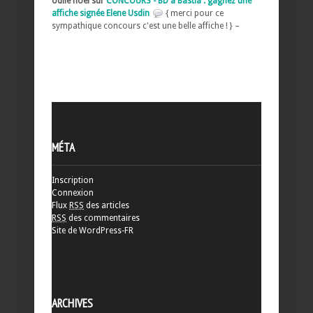
odile noel sur
CONCOURS - BD à Bastia : gagnez une
affiche signée Elene Usdin
{ merci pour ce
sympathique concours c'est une belle affiche ! } –
MÉTA
Inscription
Connexion
Flux
RSS
des articles
RSS
des commentaires
Site de WordPress-FR
ARCHIVES