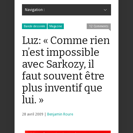
Navigation :
Hide Navigation
Accueil
Critiques
Bande dessinée
Comics
Jeunesse
Mangas
News
Bande dessinée
Comics
Manga
Jeunesse
Magazine
Bande dessinée
Comics
Jeunesse
Mangas
Bande dessinée
Magazine
12 Comments
Luz: « Comme rien
n’est impossible
avec Sarkozy, il
faut souvent être
plus inventif que
lui. »
28 avril 2009 |
Benjamin Roure