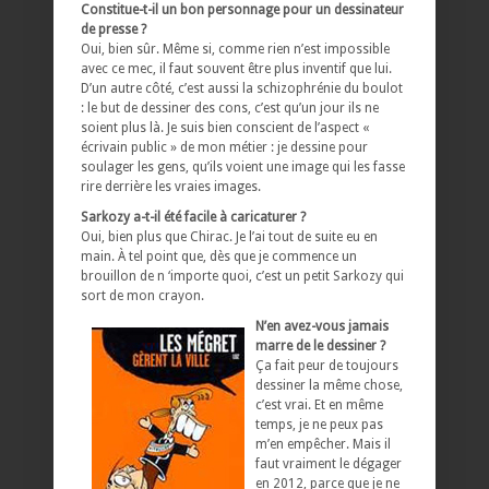
Constitue-t-il un bon personnage pour un dessinateur
de presse ?
Oui, bien sûr. Même si, comme rien n’est impossible
avec ce mec, il faut souvent être plus inventif que lui.
D’un autre côté, c’est aussi la schizophrénie du boulot
: le but de dessiner des cons, c’est qu’un jour ils ne
soient plus là. Je suis bien conscient de l’aspect «
écrivain public » de mon métier : je dessine pour
soulager les gens, qu’ils voient une image qui les fasse
rire derrière les vraies images.
Sarkozy a-t-il été facile à caricaturer ?
Oui, bien plus que Chirac. Je l’ai tout de suite eu en
main. À tel point que, dès que je commence un
brouillon de n ‘importe quoi, c’est un petit Sarkozy qui
sort de mon crayon.
N’en avez-vous jamais
marre de le dessiner ?
Ça fait peur de toujours
dessiner la même chose,
c’est vrai. Et en même
temps, je ne peux pas
m’en empêcher. Mais il
faut vraiment le dégager
en 2012, parce que je ne