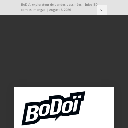
BoDoï, explorateur de bandes dessinées – Infos BD,
comics, mangas | August 6, 2026