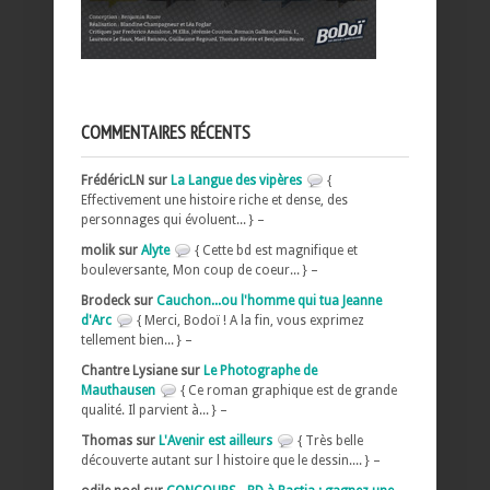
COMMENTAIRES RÉCENTS
FrédéricLN sur
La Langue des vipères
{
Effectivement une histoire riche et dense, des
personnages qui évoluent... } –
molik sur
Alyte
{ Cette bd est magnifique et
bouleversante, Mon coup de coeur... } –
Brodeck sur
Cauchon...ou l'homme qui tua Jeanne
d'Arc
{ Merci, Bodoï ! A la fin, vous exprimez
tellement bien... } –
Chantre Lysiane sur
Le Photographe de
Mauthausen
{ Ce roman graphique est de grande
qualité. Il parvient à... } –
Thomas sur
L'Avenir est ailleurs
{ Très belle
découverte autant sur l histoire que le dessin.... } –