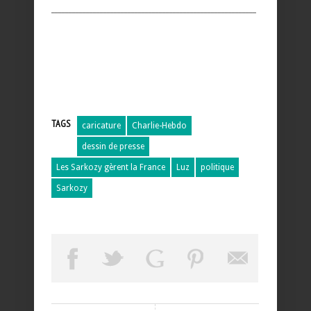
___________________________________________________________
TAGS
caricature
Charlie-Hebdo
dessin de presse
Les Sarkozy gèrent la France
Luz
politique
Sarkozy