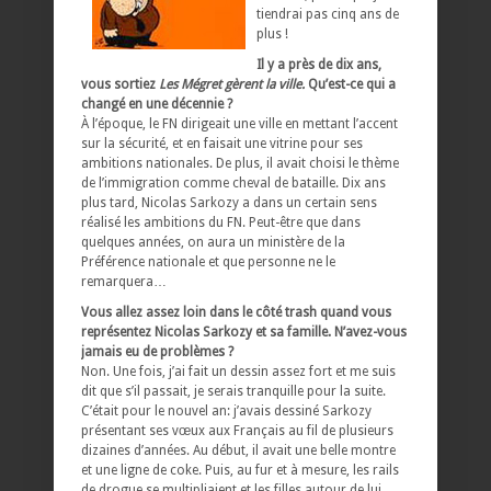
tiendrai pas cinq ans de
plus !
Il y a près de dix ans,
vous sortiez
Les Mégret gèrent la ville.
Qu’est-ce qui a
changé en une décennie ?
À l’époque, le FN dirigeait une ville en mettant l’accent
sur la sécurité, et en faisait une vitrine pour ses
ambitions nationales. De plus, il avait choisi le thème
de l’immigration comme cheval de bataille. Dix ans
plus tard, Nicolas Sarkozy a dans un certain sens
réalisé les ambitions du FN. Peut-être que dans
quelques années, on aura un ministère de la
Préférence nationale et que personne ne le
remarquera…
Vous allez assez loin dans le côté trash quand vous
représentez Nicolas Sarkozy et sa famille. N’avez-vous
jamais eu de problèmes ?
Non. Une fois, j’ai fait un dessin assez fort et me suis
dit que s’il passait, je serais tranquille pour la suite.
C’était pour le nouvel an: j’avais dessiné Sarkozy
présentant ses vœux aux Français au fil de plusieurs
dizaines d’années. Au début, il avait une belle montre
et une ligne de coke. Puis, au fur et à mesure, les rails
de drogue se multipliaient et les filles autour de lui