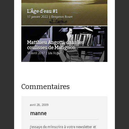
L’Âge d’eau #1
17 janvier 2022 | Benjamin Roure
Matthieu Angotti, dans les
coulisses de Matignon...
18 avril 2017 | Léa Foglar
Commentaires
avril 28, 2009
manne
j’essaye de m’inscrire à votre newsletter et