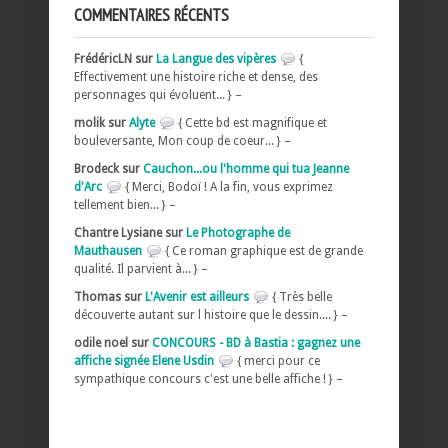
COMMENTAIRES RÉCENTS
FrédéricLN sur
La Langue des vipères
{
Effectivement une histoire riche et dense, des
personnages qui évoluent... } –
molik sur
Alyte
{ Cette bd est magnifique et
bouleversante, Mon coup de coeur... } –
Brodeck sur
Cauchon...ou l'homme qui tua Jeanne
d'Arc
{ Merci, Bodoï ! A la fin, vous exprimez
tellement bien... } –
Chantre Lysiane sur
Le Photographe de
Mauthausen
{ Ce roman graphique est de grande
qualité. Il parvient à... } –
Thomas sur
L'Avenir est ailleurs
{ Très belle
découverte autant sur l histoire que le dessin.... } –
odile noel sur
CONCOURS - BD à Bastia : gagnez une
affiche signée Elene Usdin
{ merci pour ce
sympathique concours c'est une belle affiche ! } –