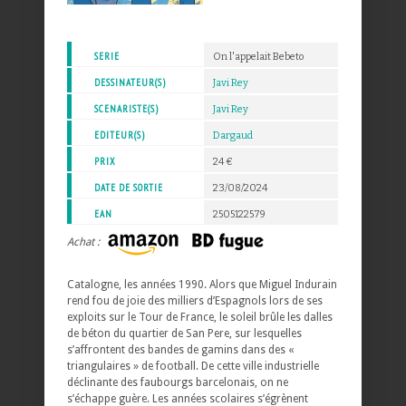
SERIE
On l'appelait Bebeto
DESSINATEUR(S)
Javi Rey
SCENARISTE(S)
Javi Rey
EDITEUR(S)
Dargaud
PRIX
24 €
DATE DE SORTIE
23/08/2024
EAN
2505122579
Achat :
Catalogne, les années 1990. Alors que Miguel Indurain
rend fou de joie des milliers d’Espagnols lors de ses
exploits sur le Tour de France, le soleil brûle les dalles
de béton du quartier de San Pere, sur lesquelles
s’affrontent des bandes de gamins dans des «
triangulaires » de football. De cette ville industrielle
déclinante des faubourgs barcelonais, on ne
s’échappe guère. Les années scolaires s’égrènent