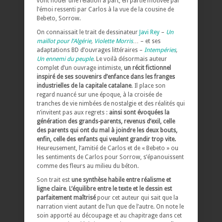
vont nouer une relation à part, en partie motivée par
l’émoi ressenti par Carlos à la vue de la cousine de
Bebeto, Sorrow.
On connaissait le trait de dessinateur
Javi Rey
–
Un
maillot pour l’Algérie
,
Violette Morris
… – et ses
adaptations BD d’ouvrages littéraires –
Intempéries
,
Un ennemi du peuple
. Le voilà désormais auteur
complet d’un ouvrage intimiste,
un récit fictionnel
inspiré de ses souvenirs d’enfance dans les franges
industrielles de la capitale catalane
. Il place son
regard nuancé sur une époque, à la croisée de
tranches de vie nimbées de nostalgie et des réalités qui
n’invitent pas aux regrets :
ainsi sont évoquées la
génération des grands-parents, revenus d’exil, celle
des parents qui ont du mal à joindre les deux bouts,
enfin, celle des enfants qui veulent grandir trop vite.
Heureusement, l’amitié de Carlos et de « Bebeto » ou
les sentiments de Carlos pour Sorrow, s’épanouissent
comme des fleurs au milieu du béton.
Son trait est
une synthèse habile entre réalisme et
ligne claire
.
L’équilibre entre le texte et le dessin est
parfaitement maîtrisé
pour cet auteur qui sait que la
narration vient autant de l’un que de l’autre. On note le
soin apporté au découpage et au chapitrage dans cet