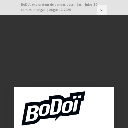
BoDoï, explorateur de bandes dessinées – Infos BD,
comics, mangas | August 7, 2026