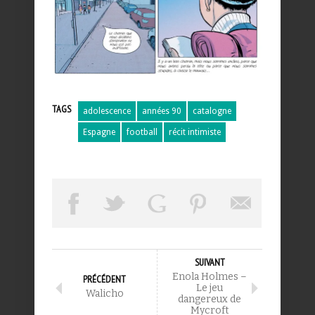
TAGS
adolescence
années 90
catalogne
Espagne
football
récit intimiste
SUIVANT
Enola Holmes –
PRÉCÉDENT
Le jeu
Walicho
dangereux de
Mycroft