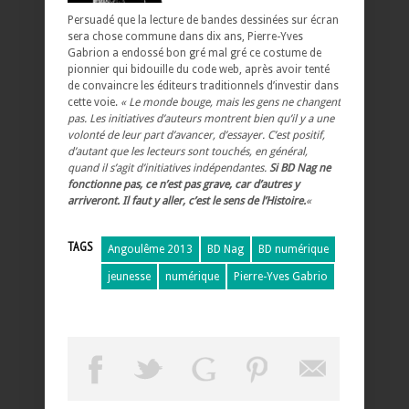
Persuadé que la lecture de bandes dessinées sur écran
sera chose commune dans dix ans, Pierre-Yves
Gabrion a endossé bon gré mal gré ce costume de
pionnier qui bidouille du code web, après avoir tenté
de convaincre les éditeurs traditionnels d’investir dans
cette voie.
« Le monde bouge, mais les gens ne changent
pas. Les initiatives d’auteurs montrent bien qu’il y a une
volonté de leur part d’avancer, d’essayer. C’est positif,
d’autant que les lecteurs sont touchés, en général,
quand il s’agit d’initiatives indépendantes.
Si BD Nag ne
fonctionne pas, ce n’est pas grave, car d’autres y
arriveront. Il faut y aller, c’est le sens de l’Histoire.
«
TAGS
Angoulême 2013
BD Nag
BD numérique
jeunesse
numérique
Pierre-Yves Gabrio