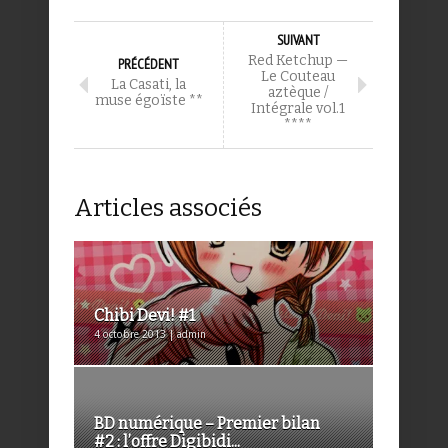
SUIVANT
Red Ketchup —
PRÉCÉDENT
Le Couteau
La Casati, la
aztèque /
muse égoïste **
Intégrale vol.1
****
Articles associés
Chibi Devi! #1
4 octobre 2013 | admin
BD numérique – Premier bilan
#2 : l’offre Digibidi...