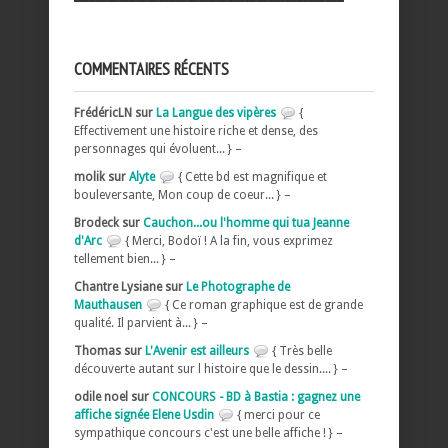
COMMENTAIRES RÉCENTS
FrédéricLN sur
La Langue des vipères
{
Effectivement une histoire riche et dense, des
personnages qui évoluent... } –
molik sur
Alyte
{ Cette bd est magnifique et
bouleversante, Mon coup de coeur... } –
Brodeck sur
Cauchon...ou l'homme qui tua Jeanne
d'Arc
{ Merci, Bodoï ! A la fin, vous exprimez
tellement bien... } –
Chantre Lysiane sur
Le Photographe de
Mauthausen
{ Ce roman graphique est de grande
qualité. Il parvient à... } –
Thomas sur
L'Avenir est ailleurs
{ Très belle
découverte autant sur l histoire que le dessin.... } –
odile noel sur
CONCOURS - BD à Bastia : gagnez une
affiche signée Elene Usdin
{ merci pour ce
sympathique concours c'est une belle affiche ! } –