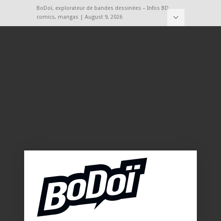
BoDoï, explorateur de bandes dessinées – Infos BD,
comics, mangas | August 9, 2026