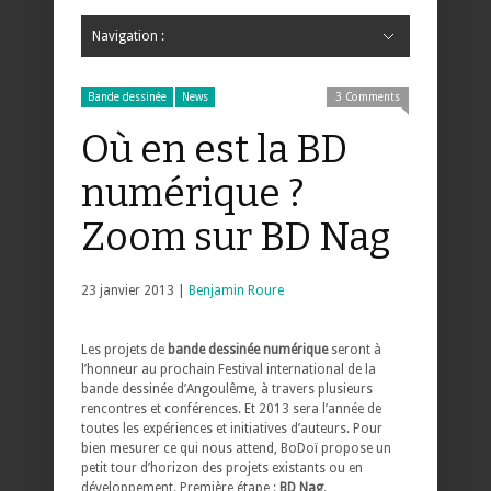
Navigation :
Hide Navigation
Accueil
Critiques
Bande dessinée
Comics
Jeunesse
Mangas
News
Bande dessinée
Comics
Manga
Jeunesse
Magazine
Bande dessinée
Comics
Jeunesse
Mangas
Bande dessinée
News
3 Comments
Où en est la BD
numérique ?
Zoom sur BD Nag
23 janvier 2013 |
Benjamin Roure
Les projets de
bande dessinée numérique
seront à
l’honneur au prochain Festival international de la
bande dessinée d’Angoulême, à travers plusieurs
rencontres et conférences. Et 2013 sera l’année de
toutes les expériences et initiatives d’auteurs. Pour
bien mesurer ce qui nous attend, BoDoï propose un
petit tour d’horizon des projets existants ou en
développement. Première étape :
BD Nag
.