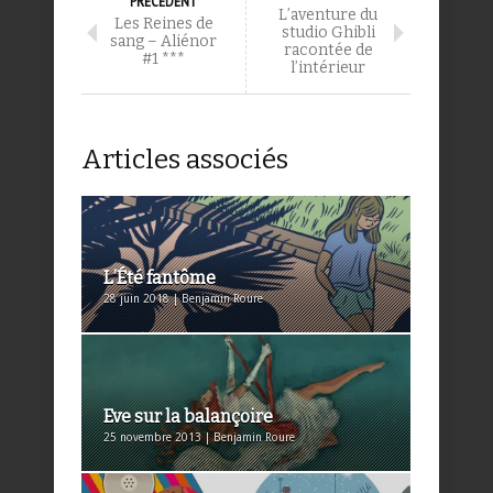
PRÉCÉDENT
L’aventure du
Les Reines de
studio Ghibli
sang – Aliénor
racontée de
#1 ***
l’intérieur
Articles associés
L’Été fantôme
28 juin 2018 | Benjamin Roure
Eve sur la balançoire
25 novembre 2013 | Benjamin Roure