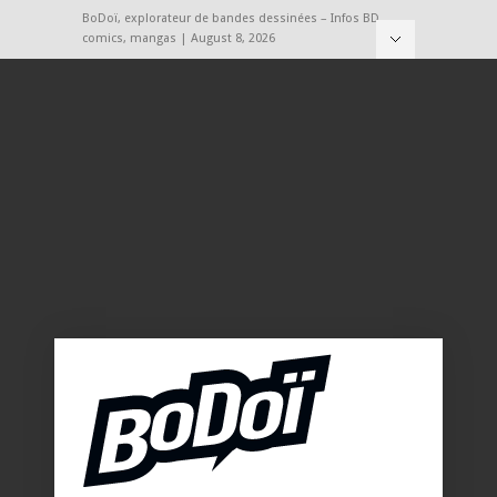
BoDoï, explorateur de bandes dessinées – Infos BD,
comics, mangas | August 8, 2026