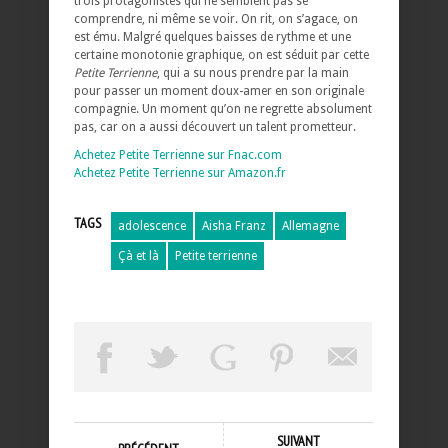
trois protagonistes qui ne semblent pas se
comprendre, ni même se voir. On rit, on s’agace, on
est ému. Malgré quelques baisses de rythme et une
certaine monotonie graphique, on est séduit par cette
Petite Terrienne
, qui a su nous prendre par la main
pour passer un moment doux-amer en son originale
compagnie. Un moment qu’on ne regrette absolument
pas, car on a aussi découvert un talent prometteur.
Achetez Petite Terrienne sur Fnac.com
Achetez Petite Terrienne sur Amazon.fr
TAGS
adolescence
Aisha Franz
Allemagne
Çà et là
Petite terrienne
SUIVANT