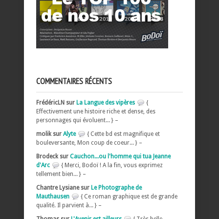
COMMENTAIRES RÉCENTS
FrédéricLN sur
La Langue des vipères
{
Effectivement une histoire riche et dense, des
personnages qui évoluent... } –
molik sur
Alyte
{ Cette bd est magnifique et
bouleversante, Mon coup de coeur... } –
Brodeck sur
Cauchon...ou l'homme qui tua Jeanne
d'Arc
{ Merci, Bodoï ! A la fin, vous exprimez
tellement bien... } –
Chantre Lysiane sur
Le Photographe de
Mauthausen
{ Ce roman graphique est de grande
qualité. Il parvient à... } –