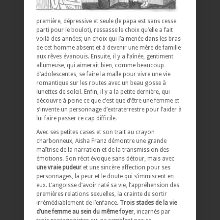
première, dépressive et seule (le papa est sans cesse
parti pour le boulot), ressasse le choix qu’elle a fait
voilà des années; un choix qui l’a menée dans les bras
de cet homme absent et à devenir une mère de famille
aux rêves évanouis. Ensuite, il y a l’aînée, gentiment
allumeuse, qui aimerait bien, comme beaucoup
d’adolescentes, se faire la malle pour vivre une vie
romantique sur les routes avec un beau gosse à
lunettes de soleil. Enfin, il y a la petite dernière, qui
découvre à peine ce que c’est que d’être une femme et
s’invente un personnage d’extraterrestre pour l’aider à
lui faire passer ce cap difficile.
Avec ses petites cases et son trait au crayon
charbonneux, Aisha Franz démontre une grande
maîtrise de la narration et de la transmission des
émotions. Son récit évoque sans détour, mais avec
une vraie pudeur
et une sincère affection pour ses
personnages, la peur et le doute qui s’immiscent en
eux. L’angoisse d’avoir raté sa vie, l’appréhension des
premières relations sexuelles, la crainte de sortir
irrémédiablement de l’enfance.
Trois stades de la vie
d’une femme au sein du même foyer
, incarnés par