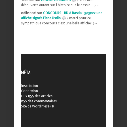
Thomas sur
L'Avenir est ailleurs
{ Très belle
découverte autant sur l histoire que le dessin.... } –
odile noel sur
CONCOURS - BD à Bastia : gagnez une
affiche signée Elene Usdin
{ merci pour ce
sympathique concours c'est une belle affiche ! } –
MÉTA
Inscription
Connexion
Flux
RSS
des articles
RSS
des commentaires
Site de WordPress-FR