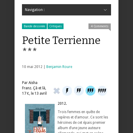
Navigation :
Hide Navigation
Accueil
Critiques
Bande dessinée
Comics
Jeunesse
Mangas
News
Bande dessinée
Comics
Manga
Jeunesse
Magazine
Bande dessinée
Comics
Jeunesse
Mangas
Bande dessinée
Critiques
4 Comments
Petite Terrienne
***
10 mai 2012 |
Benjamin Roure
Par Aisha
Franz. Çà et là,
17 €, le 13 avril
2012.
Trois femmes en quête de
repères et d’amour. Ce sont les
héroïnes de cet épais premier
album d’une jeune auteure