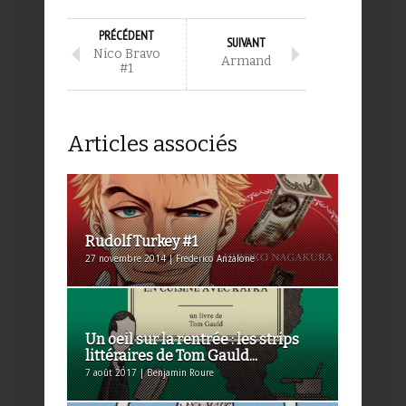
PRÉCÉDENT
SUIVANT
Nico Bravo
Armand
#1
Articles associés
Rudolf Turkey #1
27 novembre 2014 | Frederico Anzalone
Un oeil sur la rentrée : les strips
littéraires de Tom Gauld...
7 août 2017 | Benjamin Roure