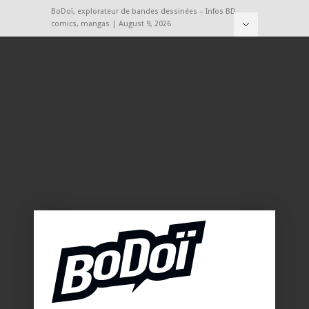
BoDoï, explorateur de bandes dessinées – Infos BD,
comics, mangas | August 9, 2026