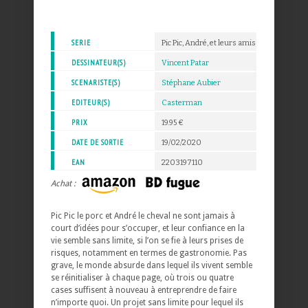
SERIE
Pic Pic, André, et leurs amis
DESSINATEUR(S)
Vincent Patar
SCENARISTE(S)
Stéphane Aubier
EDITEUR(S)
Casterman
PRIX
19.95 €
DATE DE SORTIE
19/02/2020
EAN
2203197110
Achat :
Pic Pic le porc et André le cheval ne sont jamais à
court d’idées pour s’occuper, et leur confiance en la
vie semble sans limite, si l’on se fie à leurs prises de
risques, notamment en termes de gastronomie. Pas
grave, le monde absurde dans lequel ils vivent semble
se réinitialiser à chaque page, où trois ou quatre
cases suffisent à nouveau à entreprendre de faire
n’importe quoi. Un projet sans limite pour lequel ils