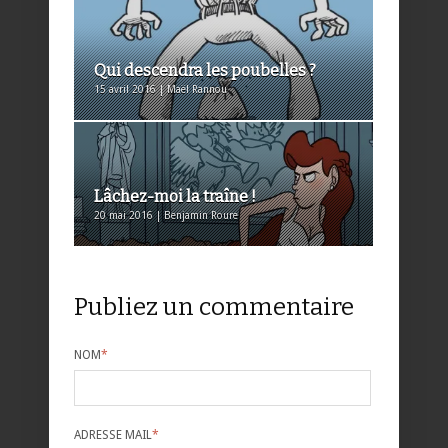
Qui descendra les poubelles ?
15 avril 2016 | Maël Rannou
Lâchez-moi la traîne !
20 mai 2016 | Benjamin Roure
Publiez un commentaire
NOM
*
ADRESSE MAIL
*