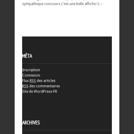
sympathique concours c'est une belle affiche ! } –
MÉTA
Inscription
Connexion
Flux
RSS
des articles
RSS
des commentaires
Site de WordPress-FR
ARCHIVES