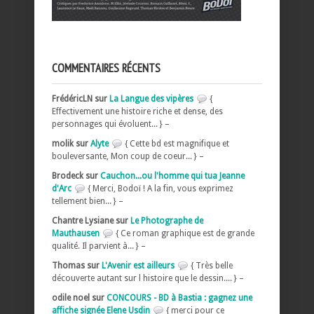
COMMENTAIRES RÉCENTS
FrédéricLN sur
La Langue des vipères
{
Effectivement une histoire riche et dense, des
personnages qui évoluent... } –
molik sur
Alyte
{ Cette bd est magnifique et
bouleversante, Mon coup de coeur... } –
Brodeck sur
Cauchon...ou l'homme qui tua Jeanne
d'Arc
{ Merci, Bodoï ! A la fin, vous exprimez
tellement bien... } –
Chantre Lysiane sur
Le Photographe de
Mauthausen
{ Ce roman graphique est de grande
qualité. Il parvient à... } –
Thomas sur
L'Avenir est ailleurs
{ Très belle
découverte autant sur l histoire que le dessin.... } –
odile noel sur
CONCOURS - BD à Bastia : gagnez une
affiche signée Elene Usdin
{ merci pour ce