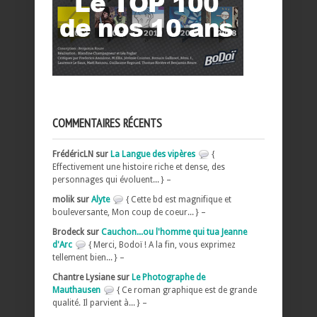
COMMENTAIRES RÉCENTS
FrédéricLN sur
La Langue des vipères
{
Effectivement une histoire riche et dense, des
personnages qui évoluent... } –
molik sur
Alyte
{ Cette bd est magnifique et
bouleversante, Mon coup de coeur... } –
Brodeck sur
Cauchon...ou l'homme qui tua Jeanne
d'Arc
{ Merci, Bodoï ! A la fin, vous exprimez
tellement bien... } –
Chantre Lysiane sur
Le Photographe de
Mauthausen
{ Ce roman graphique est de grande
qualité. Il parvient à... } –