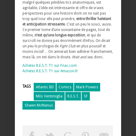
malgré quelques pénibles tics anatomiques, est
agréable. L’idée est intéressante et offre de vraies
perspectives pour une histoire dont on ne sait pas
trop quel tour elle peut prendre,
entre thriller haletant
et anticipation stressante
. C’est un peu le souci, aussi.
Ce premier tome d’une soixantaine de pages, tout de
même,
n’est qu’une longue exposition
, et qui de
surcroît ne donne pas énormément d’infos. On dirait
un peu le prologue de
Fight Club
en plus poussif et
moins incisif… On aimerait bien adhérer franchement,
mais là, on est dans le doute.
Wait and see
, donc.
Achetez R.E.S.T. T1 sur Fnac.com
Achetez R.E.S.T. T1 sur Amazon.fr
TAGS
Atlantic BD
Comics
Mark Powers
Milo Ventimiglia
R.E.S.T.
SF
Shawn McManus