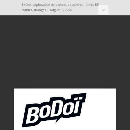
BoDoï, explorateur de bandes dessinées – Infos BD,
comics, mangas | August 9, 2026