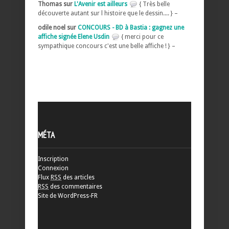
Thomas sur
L'Avenir est ailleurs
{ Très belle
découverte autant sur l histoire que le dessin.... } –
odile noel sur
CONCOURS - BD à Bastia : gagnez une
affiche signée Elene Usdin
{ merci pour ce
sympathique concours c'est une belle affiche ! } –
MÉTA
Inscription
Connexion
Flux
RSS
des articles
RSS
des commentaires
Site de WordPress-FR