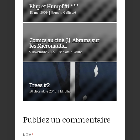
Blup et Humpf #1 ***
18 mai 2009 | Romain Gallissot
Comics au ciné: J.J. Abrams sur
les Micronauts...
9 novembre 2009 | Benjamin Roure
Trees #2
30 décembre 2016 | M. Ellis
Publiez un commentaire
NOM
*