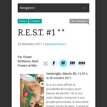
Navigation :
Hide Navigation
Accueil
Critiques
Bande dessinée
Comics
Jeunesse
Mangas
News
Bande dessinée
Comics
Manga
Jeunesse
Magazine
Bande dessinée
Comics
Jeunesse
Mangas
Comics
Critiques
No Comments
R.E.S.T. #1 **
30 décembre 2011 |
Benjamin Roure
Par Shawn
McManus, Mark
Powers et Milo
Ventimiglia. Atlantic BD, 12,95 €,
le 28 octobre 2011.
Et si on vous offrait la
possibilité de ne plus avoir
besoin de dormir ? Et si vos
nuits étaient consacrés à vos
projets personnels, à rencontrer
toutes sortes de gens, à avancer