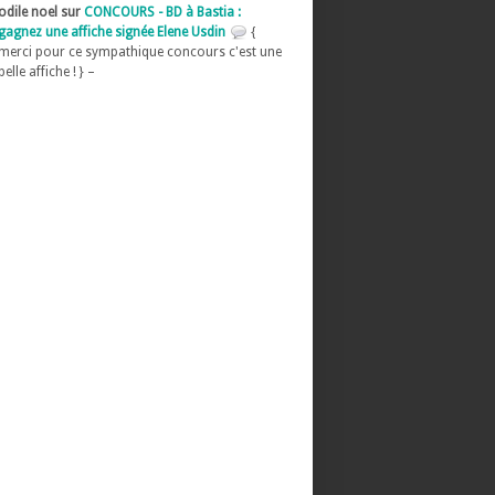
odile noel sur
CONCOURS - BD à Bastia :
gagnez une affiche signée Elene Usdin
{
merci pour ce sympathique concours c'est une
belle affiche ! } –