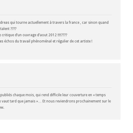
dreas qui tourne actuellement à travers la france , car sinon quand
alent ????
critique d’un ouvrage d’aout 2012 !!!!????
es échos du travail phénoménal et régulier de cet artiste !
publiés chaque mois, qui rend difficile leur couverture en « temps
x vaut tard que jamais »… Et nous reviendrons prochainement sur le
ew.