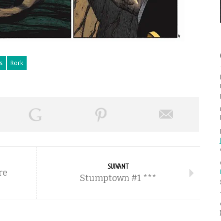
s
Rork
SUIVANT
re
Stumptown #1 ***