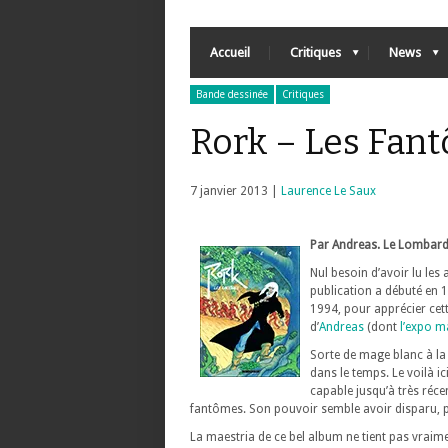
Accueil
Critiques
News
Bande dessinée
Critiques
Rork – Les Fan
7 janvier 2013 |
Laurence Le Saux
Par Andreas. Le Lombard
Nul besoin d’avoir lu les
publication a débuté en
1994, pour apprécier cet
d’
Andreas
(dont
l’expo m
Sorte de mage blanc à la
dans le temps. Le voilà i
capable jusqu’à très ré
fantômes. Son pouvoir semble avoir disparu, p
La maestria de ce bel album ne tient pas vraim