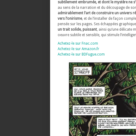
subtilement embrumée, et dont le mystère ne s
au sens de la narration et du découpage de so
admirablement l’art de construire un univers r
vers l’onirisme
, et de l’installer de façon com
pensée sur les pages. Ses échappées graphiques
un trait solide, puissant
, ainsi qu’une délicate 
oeuvre subtile et sensible, qui stimule l’intellige
Achetez-le sur Fnac.com
Achetez-le sur Amazon.fr
Achetez-le sur BDFugue.com