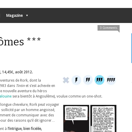
Magazine
3 Comments
tômes ***
, 14,45€, août 2012.
 aventures de Rork, dont la
 1983 dans
Tintin
et s’est achevée en
te nouvelle aventure du héros
alouine
sera bientôt à Angoulême), voulue comme un one-shot.
 longue chevelure, Rork peut voyager
ci sollicité par un homme angoissé,
cemment de communiquer avec des
our des raisons qu’il dit ignorer…
ent à
l’intrigue, bien ficelée,