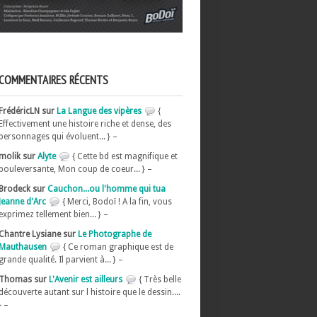
COMMENTAIRES RÉCENTS
FrédéricLN sur
La Langue des vipères
{
Effectivement une histoire riche et dense, des
personnages qui évoluent... } –
molik sur
Alyte
{ Cette bd est magnifique et
bouleversante, Mon coup de coeur... } –
Brodeck sur
Cauchon...ou l'homme qui tua
Jeanne d'Arc
{ Merci, Bodoï ! A la fin, vous
exprimez tellement bien... } –
Chantre Lysiane sur
Le Photographe de
Mauthausen
{ Ce roman graphique est de
grande qualité. Il parvient à... } –
Thomas sur
L'Avenir est ailleurs
{ Très belle
découverte autant sur l histoire que le dessin....
} –