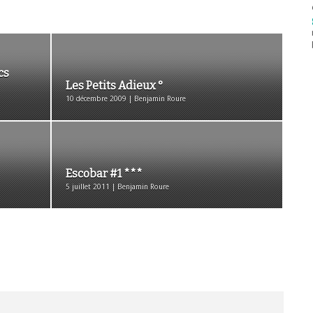
cs
Les Petits Adieux °
10 décembre 2009 | Benjamin Roure
Escobar #1 ***
5 juillet 2011 | Benjamin Roure