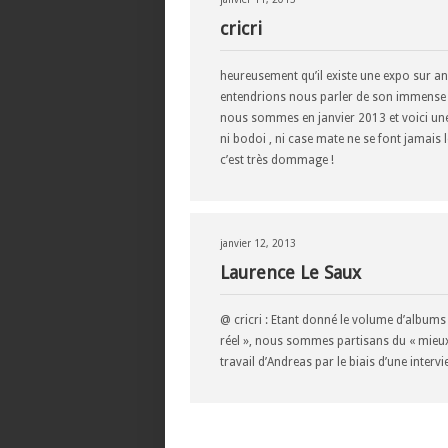
cricri
heureusement qu’il existe une expo sur an
entendrions nous parler de son immense t
nous sommes en janvier 2013 et voici une 
ni bodoi , ni case mate ne se font jamais l
c’est très dommage !
janvier 12, 2013
Laurence Le Saux
@ cricri : Etant donné le volume d’albums 
réel », nous sommes partisans du « mieu
travail d’Andreas par le biais d’une intervi