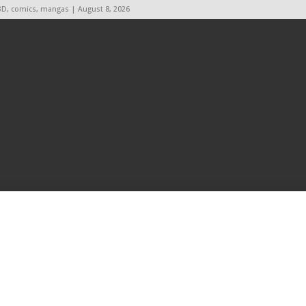
BD, comics, mangas | August 8, 2026