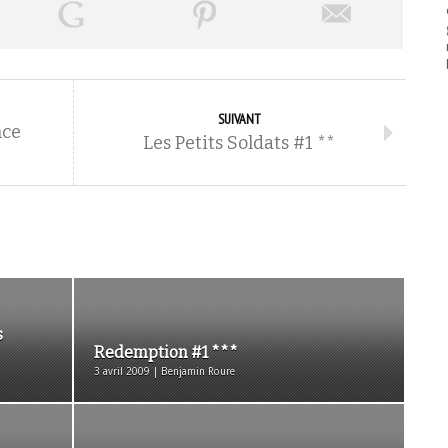
SUIVANT
nce
Les Petits Soldats #1 **
s
Redemption #1 ***
3 avril 2009 | Benjamin Roure