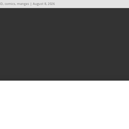
BD, comics, mangas | August 8, 2026