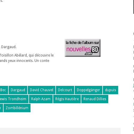
s.
e. Dargaud.
 l’oisillon Abélard, qui découvre le
rands yeux innocents. Un conte
 Bec
Dargaud
David Chauvel
Delcourt
Doppelgänger
dupuis
ewis Trondheim
Ralph Azam
Régis Hautière
Renaud Dillies
n
Zombillénium