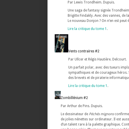
Par Lewis Trondheim. Dupuis.
Une saga de fantasy signée Trondheim
Brigitte Findakly. Avec des vannes, de 
Le nouveau Donjon ? On n’en est peut-êt
Lire la critique du tome 1
.
Vents contraires #2
Par Ullcer et Régis Hautière. Delcourt.
Un parfait polar, avec des tueurs imp
sympathiques et de courageux héros. 
des brevets et de piraterie informatique
Lire la critique du tome 1
.
Zombillénium #2
Par Arthur de Pins. Dupuis.
Le dessinateur de
Péchés mignons
confirme 
de jolies nénettes sur ordinateur. Il est auss
d’un talent rare à la palette graphique. Con