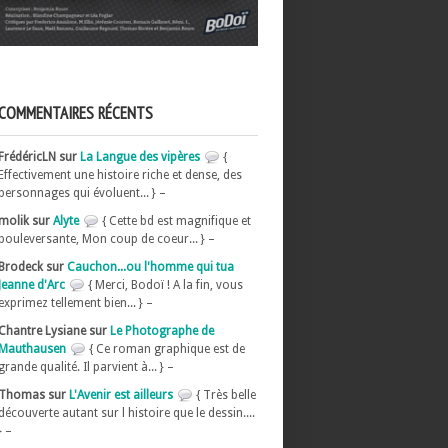
COMMENTAIRES RÉCENTS
FrédéricLN sur
La Langue des vipères
{
Effectivement une histoire riche et dense, des
personnages qui évoluent... } –
molik sur
Alyte
{ Cette bd est magnifique et
bouleversante, Mon coup de coeur... } –
Brodeck sur
Cauchon...ou l'homme qui tua
Jeanne d'Arc
{ Merci, Bodoï ! A la fin, vous
exprimez tellement bien... } –
Chantre Lysiane sur
Le Photographe de
Mauthausen
{ Ce roman graphique est de
grande qualité. Il parvient à... } –
Thomas sur
L'Avenir est ailleurs
{ Très belle
découverte autant sur l histoire que le dessin....
} –