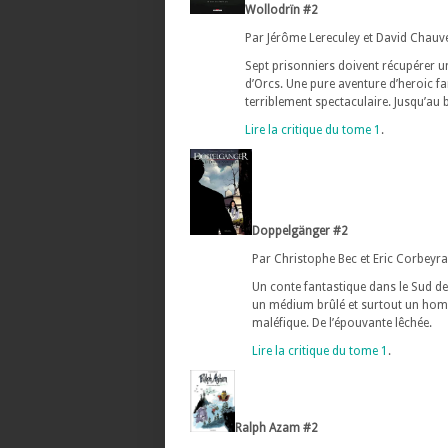
Wollodrïn #2
Par Jérôme Lereculey et David Chauve
Sept prisonniers doivent récupérer un
d’Orcs. Une pure aventure d’heroic fa
terriblement spectaculaire. Jusqu’au 
Lire la critique du tome 1
.
Doppelgänger #2
Par Christophe Bec et Eric Corbeyran
Un conte fantastique dans le Sud de
un médium brûlé et surtout un hom
maléfique. De l’épouvante lêchée.
Lire la critique du tome 1
.
Ralph Azam #2