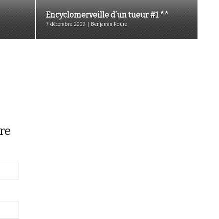
Encyclomerveille d’un tueur #1 **
7 décembre 2009 | Benjamin Roure
re