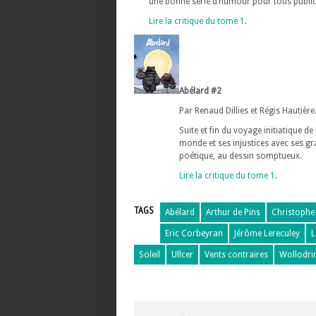
une bonne série d’humour pour tous public
Lire la critique du tome 1
.
Abélard #2
Par Renaud Dillies et Régis Hautièr
Suite et fin du voyage initiatique de
monde et ses injustices avec ses g
poétique, au dessin somptueux.
Lire la critique du tome 1
.
TAGS
Abélard
Arthur de Pins
Christophe
Eric Corbeyran
Jérôme Lereculey
L
Soleil
Ullcer
Vents contraires
Wollodri