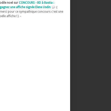
odile noel sur
CONCOURS - BD à Bastia :
gagnez une affiche signée Elene Usdin
{
merci pour ce sympathique concours c'est une
belle affiche ! } –