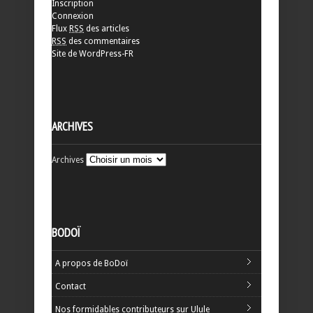
Inscription
Connexion
Flux
RSS
des articles
RSS
des commentaires
Site de WordPress-FR
ARCHIVES
Archives
BODOÏ
A propos de BoDoï
Contact
Nos formidables contributeurs sur Ulule