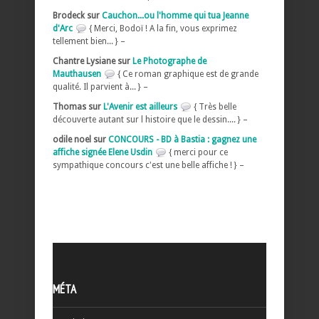
Brodeck sur
Cauchon...ou l'homme qui tua Jeanne
d'Arc
{ Merci, Bodoï ! A la fin, vous exprimez
tellement bien... } –
Chantre Lysiane sur
Le Photographe de
Mauthausen
{ Ce roman graphique est de grande
qualité. Il parvient à... } –
Thomas sur
L'Avenir est ailleurs
{ Très belle
découverte autant sur l histoire que le dessin.... } –
odile noel sur
CONCOURS - BD à Bastia : gagnez une
affiche signée Elene Usdin
{ merci pour ce
sympathique concours c'est une belle affiche ! } –
MÉTA