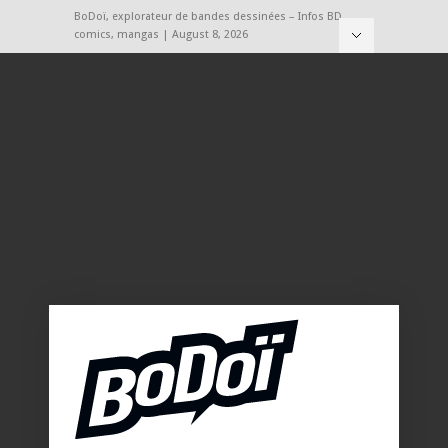
BoDoï, explorateur de bandes dessinées – Infos BD,
comics, mangas | August 8, 2026