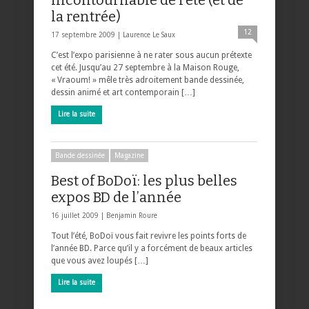
la rentrée)
12
17 septembre 2009 |
Laurence Le Saux
C’est l’expo parisienne à ne rater sous aucun prétexte
cet été. Jusqu’au 27 septembre à la Maison Rouge,
« Vraoum! » mêle très adroitement bande dessinée,
dessin animé et art contemporain […]
Lire la suite
Bande dessinée
Magazine
Best of BoDoï: les plus belles
expos BD de l’année
16 juillet 2009 |
Benjamin Roure
Tout l’été, BoDoï vous fait revivre les points forts de
l’année BD. Parce qu’il y a forcément de beaux articles
que vous avez loupés […]
Lire la suite