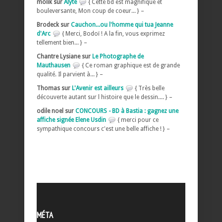
molik sur
Alyte
{ Cette bd est magnifique et
bouleversante, Mon coup de coeur... } –
Brodeck sur
Cauchon...ou l'homme qui tua Jeanne
d'Arc
{ Merci, Bodoï ! A la fin, vous exprimez
tellement bien... } –
Chantre Lysiane sur
Le Photographe de
Mauthausen
{ Ce roman graphique est de grande
qualité. Il parvient à... } –
Thomas sur
L'Avenir est ailleurs
{ Très belle
découverte autant sur l histoire que le dessin.... } –
odile noel sur
CONCOURS - BD à Bastia : gagnez une
affiche signée Elene Usdin
{ merci pour ce
sympathique concours c'est une belle affiche ! } –
MÉTA