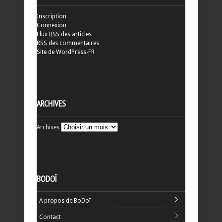
Inscription
Connexion
Flux
RSS
des articles
RSS
des commentaires
Site de WordPress-FR
ARCHIVES
Archives
BODOÏ
A propos de BoDoï
Contact