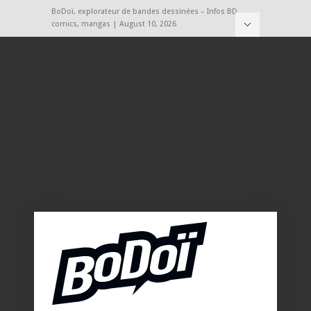
BoDoï, explorateur de bandes dessinées – Infos BD,
comics, mangas | August 10, 2026