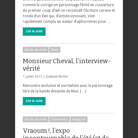
comme le corrige un personnage fâché en couverture.
Au premier coup d’œil on reconnaît l’écriture cursive et
ronde d’un Ben qui, d’artiste innovant, s’est
rapidement complu en auteur d’aphorismes pour …
Lire la suite
Bande dessinée
News
Monsieur Cheval, l’interview-
vérité
1 juillet 2013 |
Guénolé Boillot
Rencontre exclusive et surréaliste avec le personnage
titre de la bande dessinée de Mux. […]
Lire la suite
Bande dessinée
Événements
Magazine
Vraoum !, l’expo
incontournable de l’été (et de