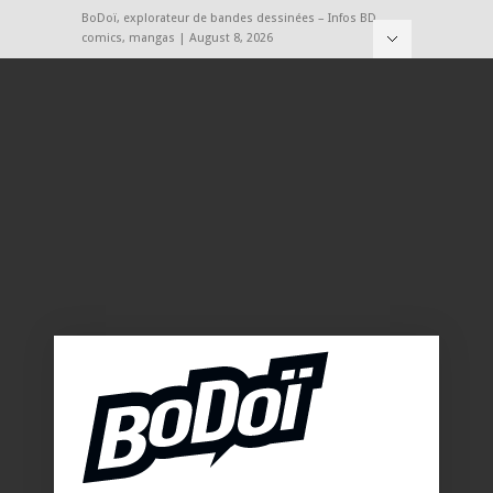
BoDoï, explorateur de bandes dessinées – Infos BD,
comics, mangas | August 8, 2026