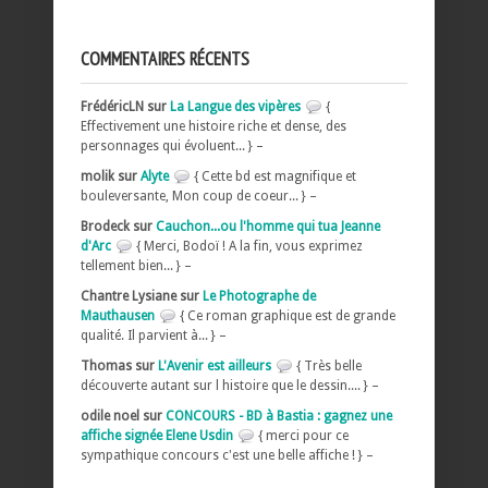
COMMENTAIRES RÉCENTS
FrédéricLN sur
La Langue des vipères
{
Effectivement une histoire riche et dense, des
personnages qui évoluent... } –
molik sur
Alyte
{ Cette bd est magnifique et
bouleversante, Mon coup de coeur... } –
Brodeck sur
Cauchon...ou l'homme qui tua Jeanne
d'Arc
{ Merci, Bodoï ! A la fin, vous exprimez
tellement bien... } –
Chantre Lysiane sur
Le Photographe de
Mauthausen
{ Ce roman graphique est de grande
qualité. Il parvient à... } –
Thomas sur
L'Avenir est ailleurs
{ Très belle
découverte autant sur l histoire que le dessin.... } –
odile noel sur
CONCOURS - BD à Bastia : gagnez une
affiche signée Elene Usdin
{ merci pour ce
sympathique concours c'est une belle affiche ! } –