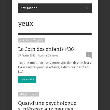
Navigation :
Hide Navigation
Accueil
Critiques
Bande dessinée
Comics
Jeunesse
Mangas
News
Bande dessinée
Comics
Manga
Jeunesse
Magazine
Bande dessinée
Comics
Jeunesse
Mangas
yeux
Jeunesse
Magazine
Le Coin des enfants #36
2
27 février 2013 |
Romain Gallissot
Tous les mois, retrouvez notre sélection des meilleurs
livres illustrés pour les enfants, à découvrir dès 2 ans.
[…]
Lire la suite
Mangas
News
Quand une psychologue
s’intéresse aux mangas