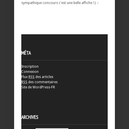
sympathique concours c'est une belle affiche ! } –
MÉTA
Inscription
Connexion
Flux
RSS
des articles
RSS
des commentaires
Site de WordPress-FR
ARCHIVES