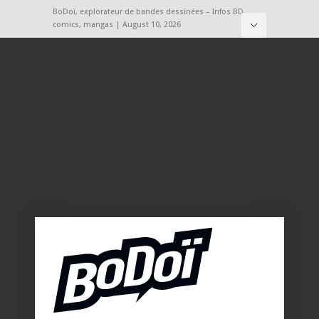
BoDoï, explorateur de bandes dessinées – Infos BD,
comics, mangas | August 10, 2026