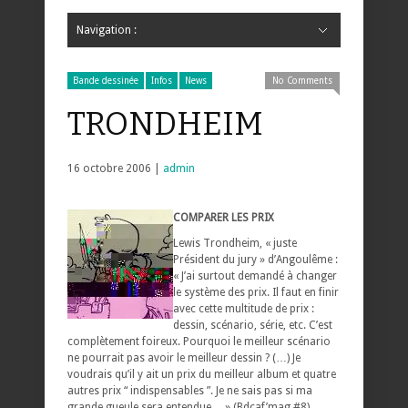
Navigation :
Hide Navigation
Accueil
Critiques
Bande dessinée
Comics
Jeunesse
Mangas
News
Bande dessinée
Comics
Manga
Jeunesse
Magazine
Bande dessinée
Comics
Jeunesse
Mangas
Bande dessinée
Infos
News
No Comments
TRONDHEIM
16 octobre 2006 |
admin
COMPARER LES PRIX
Lewis Trondheim, « juste
Président du jury » d’Angoulême :
« J’ai surtout demandé à changer
le système des prix. Il faut en finir
avec cette multitude de prix :
dessin, scénario, série, etc. C’est
complètement foireux. Pourquoi le meilleur scénario
ne pourrait pas avoir le meilleur dessin ? (…) Je
voudrais qu’il y ait un prix du meilleur album et quatre
autres prix “ indispensables ”. Je ne sais pas si ma
grande gueule sera entendue… » (Bdcaf’mag #8).