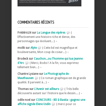
COMMENTAIRES RÉCENTS
FrédéricLN sur
La Langue des vipères
{
Effectivement une histoire riche et dense, des
personnages qui évoluent... } –
molik sur
Alyte
{ Cette bd est magnifique et
bouleversante, Mon coup de coeur... } –
Brodeck sur
Cauchon...ou l'homme qui tua Jeanne
d'Arc
{ Merci, Bodoï ! A la fin, vous exprimez
tellement bien... } –
Chantre Lysiane sur
Le Photographe de
Mauthausen
{ Ce roman graphique est de grande
qualité. Il parvient à... } –
Thomas sur
L'Avenir est ailleurs
{ Très belle
découverte autant sur l histoire que le dessin.... } –
odile noel sur
CONCOURS - BD à Bastia : gagnez une
affiche signée Elene Usdin
{ merci pour ce