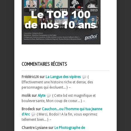
COMMENTAIRES RÉCENTS
FrédéricLN sur
La Langue des vipères
{
Effectivement une histoire riche et dense, des
personnages qui évoluent... } –
molik sur
Alyte
{ Cette bd est magnifique et
bouleversante, Mon coup de coeur... } –
Brodeck sur
Cauchon...ou l'homme qui tua Jeanne
d'Arc
{ Merci, Bodoï ! A la fin, vous exprimez
tellement bien... } –
Chantre Lysiane sur
Le Photographe de