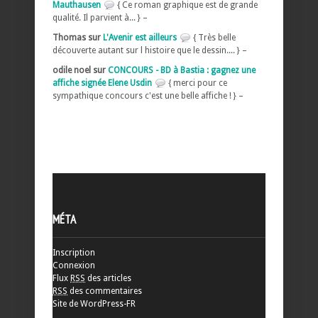
Mauthausen
{ Ce roman graphique est de grande
qualité. Il parvient à... } –
Thomas sur
L'Avenir est ailleurs
{ Très belle
découverte autant sur l histoire que le dessin.... } –
odile noel sur
CONCOURS - BD à Bastia : gagnez une
affiche signée Elene Usdin
{ merci pour ce
sympathique concours c'est une belle affiche ! } –
MÉTA
Inscription
Connexion
Flux
RSS
des articles
RSS
des commentaires
Site de WordPress-FR