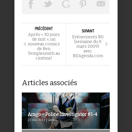
PRÉCÉDENT
SUIVANT
Après « 30 jours
Evénements BD
de nuit », un
(semaine du 9
nouveau comics
mars 2009)
de Ben
avec
Templesmith au
BDAgenda.com
cinéma?
Articles associés
Arago – Police Investigator #1-4
23 mai 2013 | admin