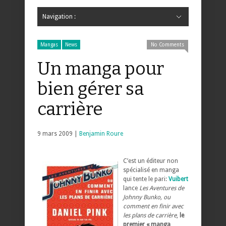
Navigation :
Hide Navigation
Accueil
Critiques
Bande dessinée
Comics
Jeunesse
Mangas
News
Bande dessinée
Comics
Manga
Jeunesse
Magazine
Bande dessinée
Comics
Jeunesse
Mangas
Mangas
News
No Comments
Un manga pour
bien gérer sa
carrière
9 mars 2009 |
Benjamin Roure
C’est un éditeur non
spécialisé en manga
qui tente le pari:
Vuibert
lance
Les Aventures de
Johnny Bunko, ou
comment en finir avec
les plans de carrière
,
le
premier « manga