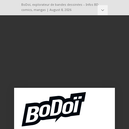
BoDoï, explorateur de bandes dessinées – Infos BD,
comics, mangas | August 8, 2026