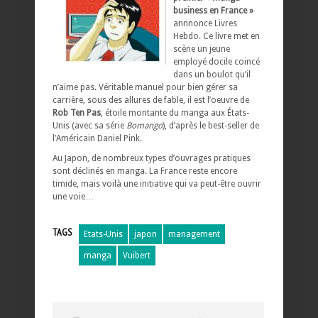
business en France »
annnonce Livres
Hebdo. Ce livre met en
scène un jeune
employé docile coincé
dans un boulot qu’il
n’aime pas. Véritable manuel pour bien gérer sa
carrière, sous des allures de fable, il est l’oeuvre de
Rob Ten Pas
, étoile montante du manga aux États-
Unis (avec sa série
Bomango
), d’après le best-seller de
l’Américain Daniel Pink.
Au Japon, de nombreux types d’ouvrages pratiques
sont déclinés en manga. La France reste encore
timide, mais voilà une initiative qui va peut-être ouvrir
une voie…
TAGS
Etats-Unis
japon
management
manga
Vuibert