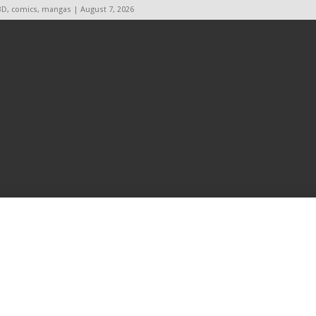
BD, comics, mangas | August 7, 2026