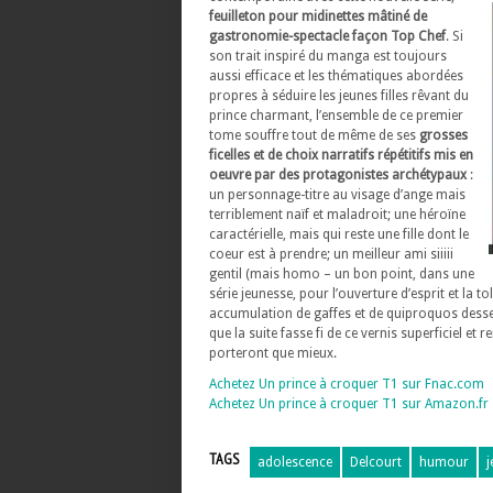
feuilleton pour midinettes mâtiné de
gastronomie-spectacle façon Top Chef
. Si
son trait inspiré du manga est toujours
aussi efficace et les thématiques abordées
propres à séduire les jeunes filles rêvant du
prince charmant, l’ensemble de ce premier
tome souffre tout de même de ses
grosses
ficelles et de choix narratifs répétitifs mis en
oeuvre par des protagonistes archétypaux
:
un personnage-titre au visage d’ange mais
terriblement naïf et maladroit; une héroïne
caractérielle, mais qui reste une fille dont le
coeur est à prendre; un meilleur ami siiiii
gentil (mais homo – un bon point, dans une
série jeunesse, pour l’ouverture d’esprit et la 
accumulation de gaffes et de quiproquos dess
que la suite fasse fi de ce vernis superficiel e
porteront que mieux.
Achetez Un prince à croquer T1 sur Fnac.com
Achetez Un prince à croquer T1 sur Amazon.fr
TAGS
adolescence
Delcourt
humour
j