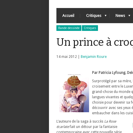
Accueil
Critiques
News
Bande dessinée
Critiques
Un prince à cro
14 mai 2012 |
Benjamin Roure
Par Patricia Lyfoung. Delc
Surprotégé par sa mère, l
croisement entre le Lux
grand-chose du monde qui
langues vivantes et quelqu
choisie pour devenir sa f
découvrir avec ses yeux éb
embaucher dans les cuis
L’auteure de la saga à succès
La Rose
écarlate
fait un détour par la fantaisie
contemporaine avec cette nouvelle série,