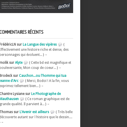
COMMENTAIRES RÉCENTS
FrédéricLN sur
La Langue des vipères
{
Effectivement une histoire riche et dense, des
personnages qui évoluent... } –
molik sur
Alyte
{ Cette bd est magnifique et
bouleversante, Mon coup de coeur... } –
Brodeck sur
Cauchon...ou l'homme qui tua
Jeanne d'Arc
{ Merci, Bodoï ! A la fin, vous
exprimez tellement bien... } –
Chantre Lysiane sur
Le Photographe de
Mauthausen
{ Ce roman graphique est de
grande qualité. Il parvient à... } –
Thomas sur
L'Avenir est ailleurs
{ Très belle
découverte autant sur l histoire que le dessin....
} –