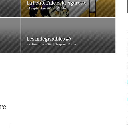
La Petite Fille et la cigarette
21 septembre 2016 | M. Ellis
Les Indégivrables #7
22 décembre 2009 | Benjamin Roure
re