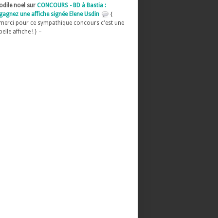
odile noel sur
CONCOURS - BD à Bastia :
gagnez une affiche signée Elene Usdin
{
merci pour ce sympathique concours c'est une
belle affiche ! } –