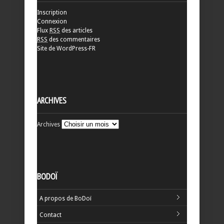
Inscription
Connexion
Flux
RSS
des articles
RSS
des commentaires
Site de WordPress-FR
ARCHIVES
Archives
BODOÏ
A propos de BoDoï
Contact