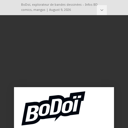
BoDoï, explorateur de bandes dessinées – Infos BD,
comics, mangas | August 9, 2026