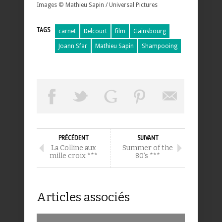
Images © Mathieu Sapin / Universal Pictures
TAGS
carnet
Delcourt
film
Gainsbourg
Joann Sfar
Mathieu Sapin
Shampooing
PRÉCÉDENT
SUIVANT
La Colline aux
Summer of the
mille croix ***
80’s ***
Articles associés