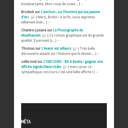
bouleversante, Mon coup de coeur... } –
Brodeck sur
Cauchon...ou l'homme qui tua Jeanne
d'Arc
{ Merci, Bodoï ! A la fin, vous exprimez
tellement bien... } –
Chantre Lysiane sur
Le Photographe de
Mauthausen
{ Ce roman graphique est de grande
qualité. Il parvient à... } –
Thomas sur
L'Avenir est ailleurs
{ Très belle
découverte autant sur l histoire que le dessin.... } –
odile noel sur
CONCOURS - BD à Bastia : gagnez une
affiche signée Elene Usdin
{ merci pour ce
sympathique concours c'est une belle affiche ! } –
MÉTA