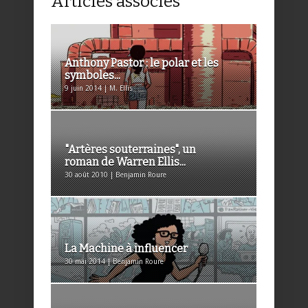
Articles associés
Anthony Pastor : le polar et les
symboles...
9 juin 2014 | M. Ellis
"Artères souterraines", un
roman de Warren Ellis...
30 août 2010 | Benjamin Roure
La Machine à influencer
30 mai 2014 | Benjamin Roure