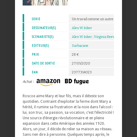
SERIE
Un travail comme un autre
DESSINATEUR(S)
Alex W. Inker
SCENARISTE(S)
Alex W. Inker
,
Virginia Reeves
EDITEUR(S)
Sarbacane
PRIX
28 €
DATE DE SORTIE
27/05/2020
EAN
2377314023
Achat :
Roscoe aime Mary et leur fils, mais il déteste son
quotidien. Contraint d’exploiter la ferme dont Mary a
hérité, il rumine sa frustration et la noie dans l’alcool :
lui, son truc, sa passion, sa vocation, c’est l’électricité !
Une source d’énergie révolutionnaire et en pleine
expansion dans cette Amérique des années 1920.
Alors, un jour, il décide de relier sa maison au réseau.
Sans rien dire à personne. Quelques temps après, le