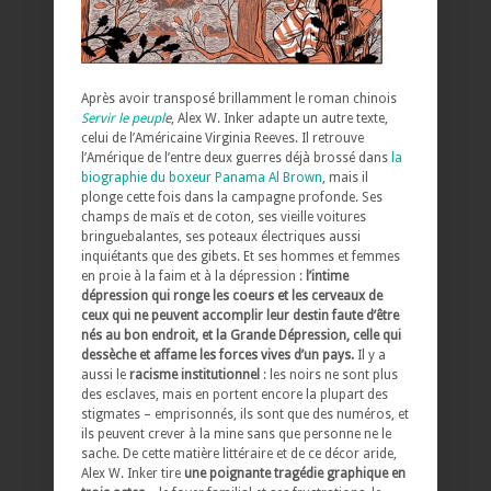
Après avoir transposé brillamment le roman chinois
Servir le peupl
e
, Alex W. Inker adapte un autre texte,
celui de l’Américaine Virginia Reeves. Il retrouve
l’Amérique de l’entre deux guerres déjà brossé dans
la
biographie du boxeur Panama Al Brown
, mais il
plonge cette fois dans la campagne profonde. Ses
champs de maïs et de coton, ses vieille voitures
bringuebalantes, ses poteaux électriques aussi
inquiétants que des gibets. Et ses hommes et femmes
en proie à la faim et à la dépression :
l’intime
dépression qui ronge les coeurs et les cerveaux de
ceux qui ne peuvent accomplir leur destin faute d’être
nés au bon endroit, et la Grande Dépression, celle qui
dessèche et affame les forces vives d’un pays.
Il y a
aussi le
racisme institutionnel
: les noirs ne sont plus
des esclaves, mais en portent encore la plupart des
stigmates – emprisonnés, ils sont que des numéros, et
ils peuvent crever à la mine sans que personne ne le
sache. De cette matière littéraire et de ce décor aride,
Alex W. Inker tire
une poignante tragédie graphique en