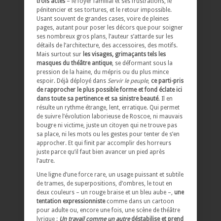
trois actes
– le foyer familial et ses frustrations, le
pénitencier et ses tortures, et le retour impossible.
Usant souvent de grandes cases, voire de pleines
pages, autant pour poser les décors que pour soigner
ses nombreux gros plans, l’auteur s’attarde sur les
détails de l’architecture, des accessoires, des motifs.
Mais surtout sur
les visages, grimaçants tels les
masques du théâtre antique
, se déformant sous la
pression de la haine, du mépris ou du plus mince
espoir. Déjà déployé dans
Servir le peuple
,
ce parti-pris
de rapprocher le plus possible forme et fond éclate ici
dans toute sa pertinence et sa sinistre beauté
. Il en
résulte un rythme étrange, lent, erratique. Qui permet
de suivre l’évolution laborieuse de Roscoe, ni mauvais
bougre ni victime, juste un citoyen qui ne trouve pas
sa place, ni les mots ou les gestes pour tenter de s’en
approcher. Et qui finit par accomplir des horreurs
juste parce qu’il faut bien avancer un pied après
l’autre.
Une ligne d’une force rare, un usage puissant et subtile
de trames, de superpositions, d’ombres, le tout en
deux couleurs – un rouge braise et un bleu aube –,
une
tentation expressionniste
comme dans un cartoon
pour adulte ou, encore une fois, une scène de théâtre
lyrique :
Un travail comme un autre
déstabilise et prend