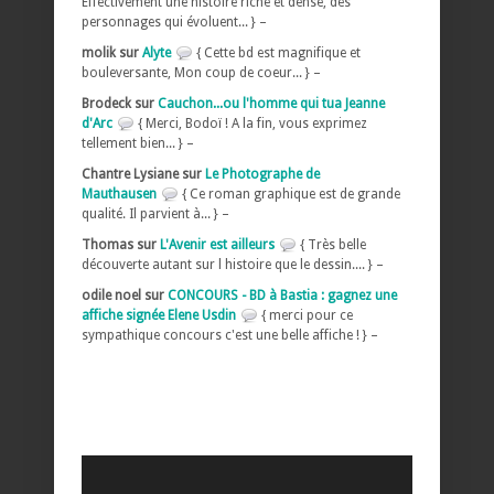
Effectivement une histoire riche et dense, des
personnages qui évoluent... } –
molik sur
Alyte
{ Cette bd est magnifique et
bouleversante, Mon coup de coeur... } –
Brodeck sur
Cauchon...ou l'homme qui tua Jeanne
d'Arc
{ Merci, Bodoï ! A la fin, vous exprimez
tellement bien... } –
Chantre Lysiane sur
Le Photographe de
Mauthausen
{ Ce roman graphique est de grande
qualité. Il parvient à... } –
Thomas sur
L'Avenir est ailleurs
{ Très belle
découverte autant sur l histoire que le dessin.... } –
odile noel sur
CONCOURS - BD à Bastia : gagnez une
affiche signée Elene Usdin
{ merci pour ce
sympathique concours c'est une belle affiche ! } –