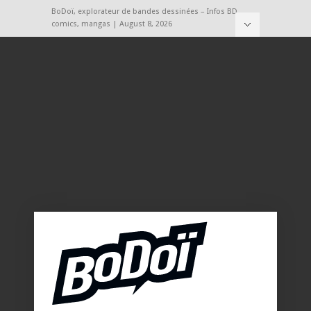
BoDoï, explorateur de bandes dessinées – Infos BD,
comics, mangas | August 8, 2026