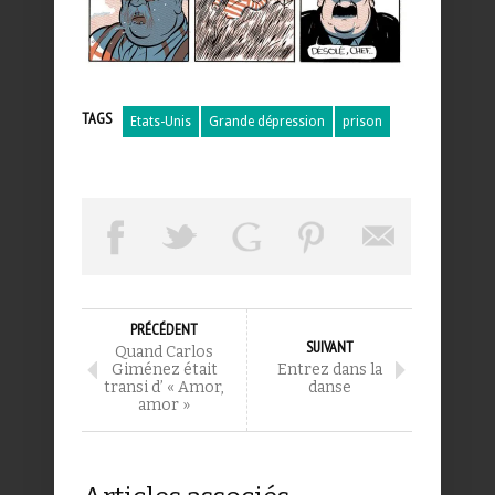
TAGS
Etats-Unis
Grande dépression
prison
PRÉCÉDENT
SUIVANT
Quand Carlos
Giménez était
Entrez dans la
transi d’ « Amor,
danse
amor »