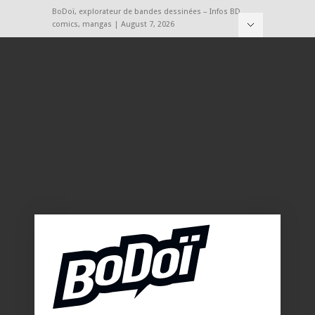
BoDoï, explorateur de bandes dessinées – Infos BD,
comics, mangas | August 7, 2026