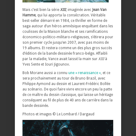
Mais c’est bien la série
XIII
, imaginée avec
Jean Van
Hamme
, qui lui apporta la consécration. Véritable
best-seller démarré en 1984, ce thriller en forme de
saga autour d’un héros amnésique enquêtant dans les
coulisses de la Maison blanche et ses ramifications
économico-politico-militaro-religieuses, s’étirera pour
son premier cycle jusqu’en 2007, avec pas moins de
19 albums. Et restera comme un des plus gros succès
d’édition de la bande dessinée franco-belge. Affaibli
par la maladie, Vance avait laissé la main sur
XIII
à
Yves Sente et Iouri Jigounov.
Bob Morane aussi a connu
une « renaissance »
, et ce
sera prochainement au tour de Bruno Brazil, avec
Philippe Aymond au dessin et Laurent-Frédéric Bollée
au scénario. De quoi faire vivre encore un peu la patte
de ce maître du dessin classique, qui laisse un héritage
conséquent au fil de plus de 40 ans de carrière dans la
bande dessinée.
Photos et images © Le Lombard / Dargaud