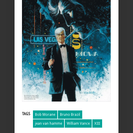
TAGS
Bob Morane
Bruno Brazil
jean van hamme
William Vance
XIII