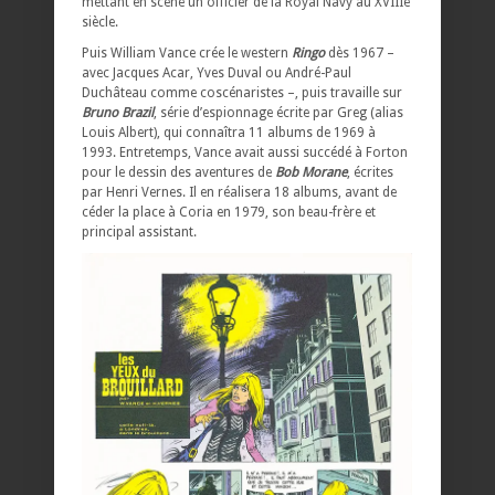
mettant en scène un officier de la Royal Navy au XVIIIe
siècle.
Puis William Vance crée le western
Ringo
dès 1967 –
avec Jacques Acar, Yves Duval ou André-Paul
Duchâteau comme coscénaristes –, puis travaille sur
Bruno Brazil
, série d’espionnage écrite par Greg (alias
Louis Albert), qui connaîtra 11 albums de 1969 à
1993. Entretemps, Vance avait aussi succédé à Forton
pour le dessin des aventures de
Bob Morane
, écrites
par Henri Vernes. Il en réalisera 18 albums, avant de
céder la place à Coria en 1979, son beau-frère et
principal assistant.