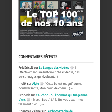
COMMENTAIRES RÉCENTS
FrédéricLN sur
La Langue des vipères
{
Effectivement une histoire riche et dense, des
personnages qui évoluent... } –
molik sur
Alyte
{ Cette bd est magnifique et
bouleversante, Mon coup de coeur... } –
Brodeck sur
Cauchon...ou l'homme qui tua Jeanne
d'Arc
{ Merci, Bodoï ! A la fin, vous exprimez
tellement bien... } –
Chantre Lysiane sur
Le Photographe de