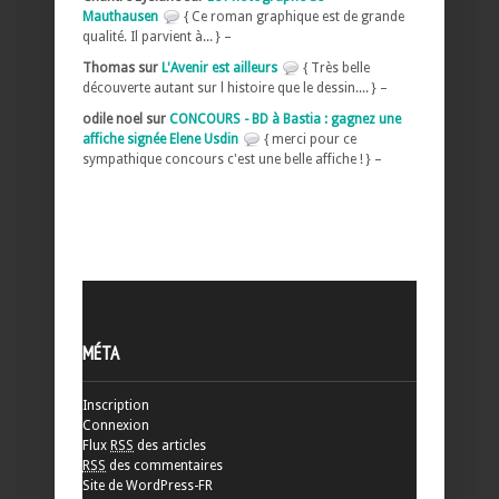
Mauthausen
{ Ce roman graphique est de grande
qualité. Il parvient à... } –
Thomas sur
L'Avenir est ailleurs
{ Très belle
découverte autant sur l histoire que le dessin.... } –
odile noel sur
CONCOURS - BD à Bastia : gagnez une
affiche signée Elene Usdin
{ merci pour ce
sympathique concours c'est une belle affiche ! } –
MÉTA
Inscription
Connexion
Flux
RSS
des articles
RSS
des commentaires
Site de WordPress-FR