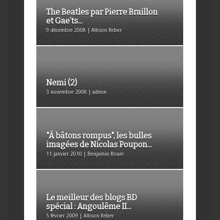
The Beatles par Pierre Braillon
et Gae’ts...
9 décembre 2008 | Allison Reber
Nemi (2)
3 novembre 2008 | admin
"À bâtons rompus", les bulles
imagées de Nicolas Poupon...
11 janvier 2010 | Benjamin Roure
Le meilleur des blogs BD
spécial : Angoulême II...
5 février 2009 | Allison Reber