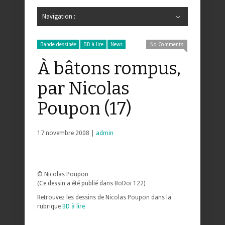
Navigation :
Hide Navigation
Accueil
Critiques
Bande dessinée
Comics
Jeunesse
Mangas
News
Bande dessinée
Comics
Manga
Jeunesse
Magazine
Bande dessinée
Comics
Jeunesse
Mangas
Bande dessinée
BD à lire
News
No Comments
À bâtons rompus,
par Nicolas
Poupon (17)
17 novembre 2008 |
admin
© Nicolas Poupon
(Ce dessin a été publié dans BoDoï 122)
Retrouvez les dessins de Nicolas Poupon dans la
rubrique
BD à lire