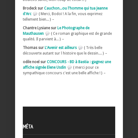
Brodeck sur
Cauchon...ou l'homme qui tua Jeanne
d'Arc
{ Merci, Bodoï ! A la fin, vous exprimez
tellement bien... } –
Chantre Lysiane sur
Le Photographe de
Mauthausen
{ Ce roman graphique est de grande
qualité. Il parvient à... } –
Thomas sur
L'Avenir est ailleurs
{ Très belle
découverte autant sur l histoire que le dessin.... } –
odile noel sur
CONCOURS - BD à Bastia : gagnez une
affiche signée Elene Usdin
{ merci pour ce
sympathique concours c'est une belle affiche ! } –
MÉTA