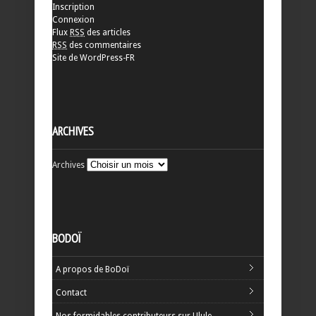
Inscription
Connexion
Flux
RSS
des articles
RSS
des commentaires
Site de WordPress-FR
ARCHIVES
Archives
BODOÏ
A propos de BoDoï
Contact
Nos formidables contributeurs sur Ulule