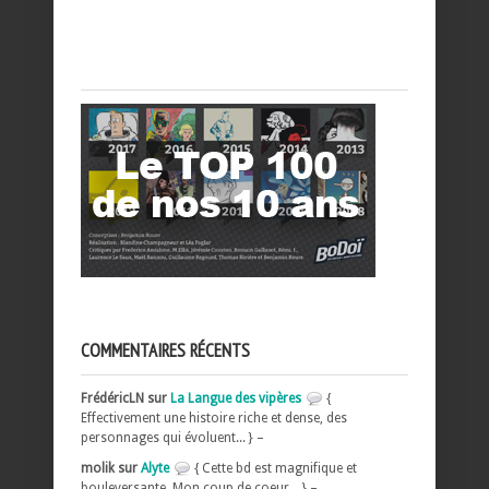
COMMENTAIRES RÉCENTS
FrédéricLN sur
La Langue des vipères
{
Effectivement une histoire riche et dense, des
personnages qui évoluent... } –
molik sur
Alyte
{ Cette bd est magnifique et
bouleversante, Mon coup de coeur... } –