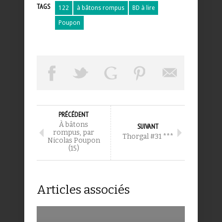
TAGS
122
à bâtons rompus
BD à lire
Poupon
PRÉCÉDENT
À bâtons
SUIVANT
rompus, par
Thorgal #31 ***
Nicolas Poupon
(15)
Articles associés