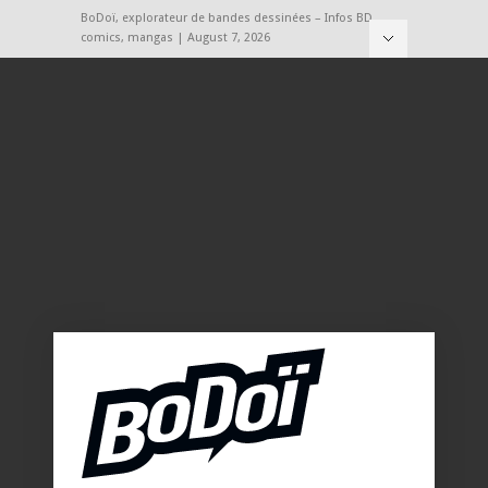
BoDoï, explorateur de bandes dessinées – Infos BD,
comics, mangas | August 7, 2026