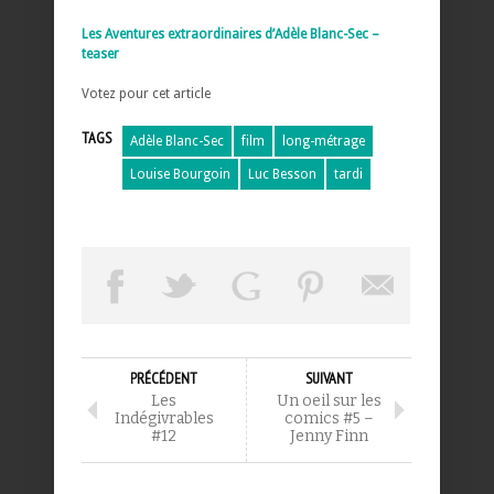
Les Aventures extraordinaires d’Adèle Blanc-Sec –
teaser
Votez pour cet article
TAGS
Adèle Blanc-Sec
film
long-métrage
Louise Bourgoin
Luc Besson
tardi
PRÉCÉDENT
SUIVANT
Les
Un oeil sur les
Indégivrables
comics #5 –
#12
Jenny Finn