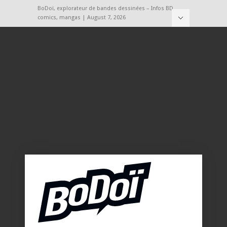
BoDoï, explorateur de bandes dessinées – Infos BD,
comics, mangas | August 7, 2026