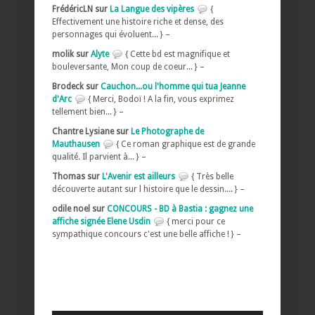
FrédéricLN sur
La Langue des vipères
{
Effectivement une histoire riche et dense, des
personnages qui évoluent... } –
molik sur
Alyte
{ Cette bd est magnifique et
bouleversante, Mon coup de coeur... } –
Brodeck sur
Cauchon...ou l'homme qui tua Jeanne
d'Arc
{ Merci, Bodoï ! A la fin, vous exprimez
tellement bien... } –
Chantre Lysiane sur
Le Photographe de
Mauthausen
{ Ce roman graphique est de grande
qualité. Il parvient à... } –
Thomas sur
L'Avenir est ailleurs
{ Très belle
découverte autant sur l histoire que le dessin.... } –
odile noel sur
CONCOURS - BD à Bastia : gagnez une
affiche signée Elene Usdin
{ merci pour ce
sympathique concours c'est une belle affiche ! } –