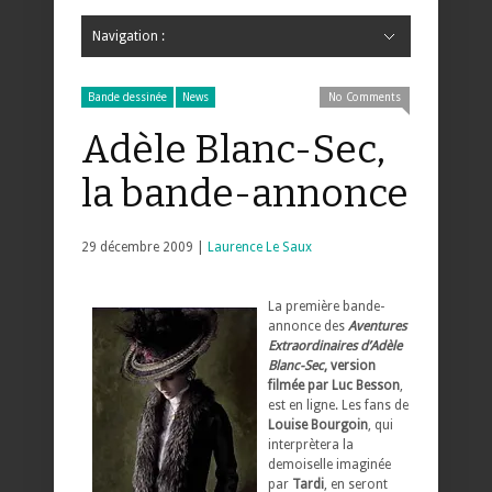
Navigation :
Hide Navigation
Accueil
Critiques
Bande dessinée
Comics
Jeunesse
Mangas
News
Bande dessinée
Comics
Manga
Jeunesse
Magazine
Bande dessinée
Comics
Jeunesse
Mangas
Bande dessinée
News
No Comments
Adèle Blanc-Sec,
la bande-annonce
29 décembre 2009 |
Laurence Le Saux
La première bande-
annonce des
Aventures
Extraordinaires d’Adèle
Blanc-Sec
, version
filmée par Luc Besson
,
est en ligne. Les fans de
Louise Bourgoin
, qui
interprètera la
demoiselle imaginée
par
Tardi
, en seront