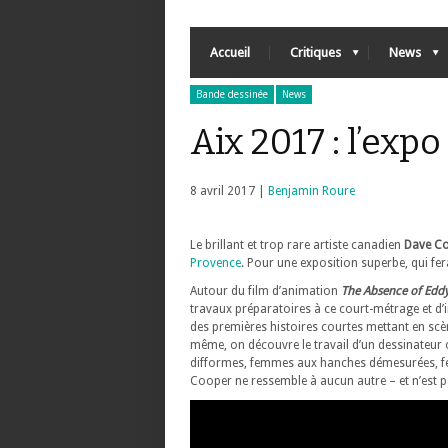
Accueil
Critiques
News
Bande dessinée
News
Aix 2017 : l’ex
8 avril 2017 |
Benjamin Roure
Le brillant et trop rare artiste canadien
Dave C
Provence
. Pour une exposition superbe, qui fera 
Autour du film d’animation
The Absence of Eddy
travaux préparatoires à ce court-métrage et d’
des premières histoires courtes mettant en sc
même, on découvre le travail d’un dessinateu
difformes, femmes aux hanches démesurées, fes
Cooper ne ressemble à aucun autre – et n’est p