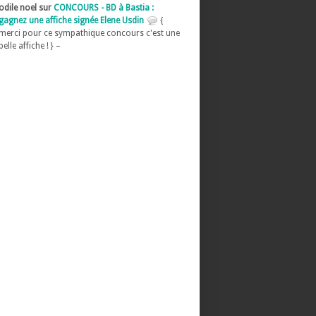
odile noel sur
CONCOURS - BD à Bastia :
gagnez une affiche signée Elene Usdin
{
merci pour ce sympathique concours c'est une
belle affiche ! } –