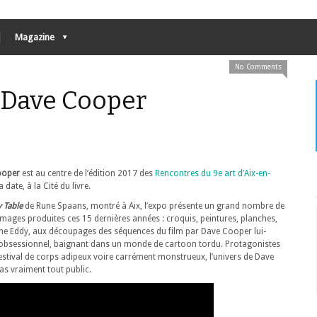
Magazine
No Comments
po Dave Cooper
ooper
est au centre de l’édition 2017 des
Rencontres du 9e art d’Aix-en-
date, à la Cité du livre.
 Table
de Rune Spaans, montré à Aix, l’expo présente un grand nombre de
images produites ces 15 dernières années : croquis, peintures, planches,
ène Eddy, aux découpages des séquences du film par Dave Cooper lui-
r obsessionnel, baignant dans un monde de cartoon tordu. Protagonistes
tival de corps adipeux voire carrément monstrueux, l’univers de Dave
as vraiment tout public.