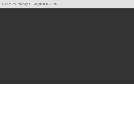
BD, comics, mangas | August 8, 2026