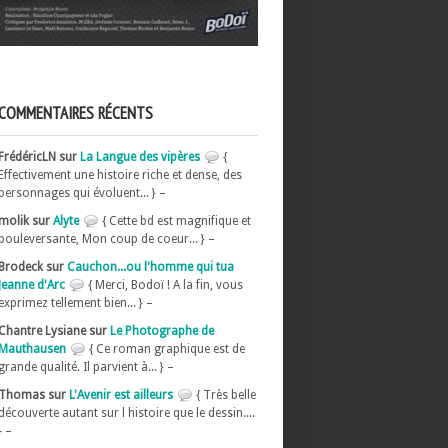
COMMENTAIRES RÉCENTS
FrédéricLN sur
La Langue des vipères
{
Effectivement une histoire riche et dense, des
personnages qui évoluent... } –
molik sur
Alyte
{ Cette bd est magnifique et
bouleversante, Mon coup de coeur... } –
Brodeck sur
Cauchon...ou l'homme qui tua
Jeanne d'Arc
{ Merci, Bodoï ! A la fin, vous
exprimez tellement bien... } –
Chantre Lysiane sur
Le Photographe de
Mauthausen
{ Ce roman graphique est de
grande qualité. Il parvient à... } –
Thomas sur
L'Avenir est ailleurs
{ Très belle
découverte autant sur l histoire que le dessin....
} –