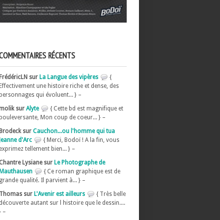
COMMENTAIRES RÉCENTS
FrédéricLN sur
La Langue des vipères
{
Effectivement une histoire riche et dense, des
personnages qui évoluent... } –
molik sur
Alyte
{ Cette bd est magnifique et
bouleversante, Mon coup de coeur... } –
Brodeck sur
Cauchon...ou l'homme qui tua
Jeanne d'Arc
{ Merci, Bodoï ! A la fin, vous
exprimez tellement bien... } –
Chantre Lysiane sur
Le Photographe de
Mauthausen
{ Ce roman graphique est de
grande qualité. Il parvient à... } –
Thomas sur
L'Avenir est ailleurs
{ Très belle
découverte autant sur l histoire que le dessin....
} –