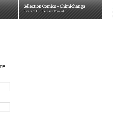
Sélection Comics – Chimichanga
6 mars 2013 | Guillaume Regourd
re