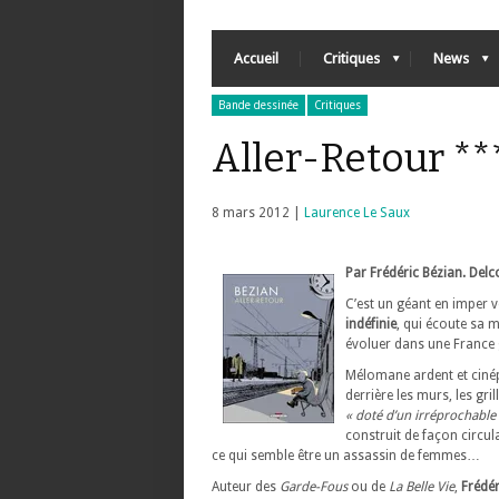
Accueil
Critiques
News
Bande dessinée
Critiques
Aller-Retour **
8 mars 2012 |
Laurence Le Saux
Par Frédéric Bézian. Delco
C’est un géant en imper v
indéfinie
, qui écoute sa
évoluer dans une France 
Mélomane ardent et cinéphi
derrière les murs, les gri
« doté d’un irréprochable 
construit de façon circul
ce qui semble être un assassin de femmes…
Auteur des
Garde-Fous
ou de
La Belle Vie
,
Frédér