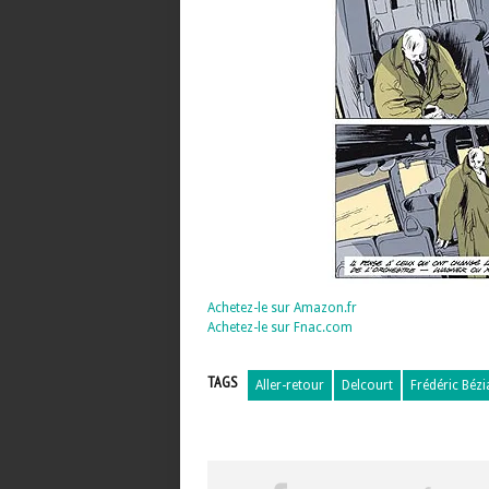
Achetez-le sur Amazon.fr
Achetez-le sur Fnac.com
TAGS
Aller-retour
Delcourt
Frédéric Bézi