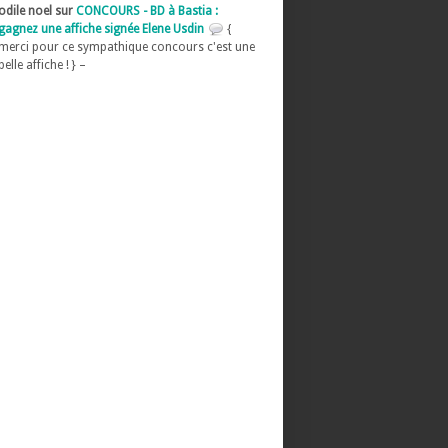
odile noel sur
CONCOURS - BD à Bastia :
gagnez une affiche signée Elene Usdin
{
merci pour ce sympathique concours c'est une
belle affiche ! } –