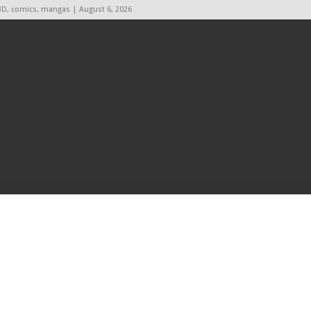
BD, comics, mangas | August 6, 2026