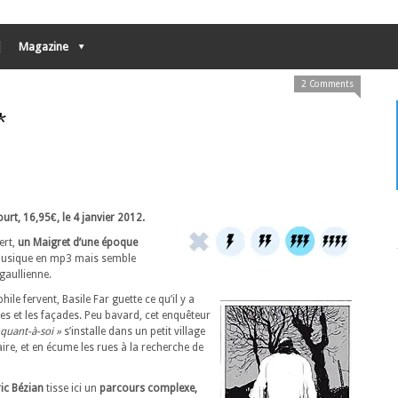
Magazine
2 Comments
*
urt, 16,95€, le 4 janvier 2012.
ert,
un Maigret d’une époque
 musique en mp3 mais semble
gaullienne.
le fervent, Basile Far guette ce qu’il y a
lles et les façades. Peu bavard, cet enquêteur
quant-à-soi »
s’installe dans un petit village
aire, et en écume les rues à la recherche de
ic Bézian
tisse ici un
parcours complexe,