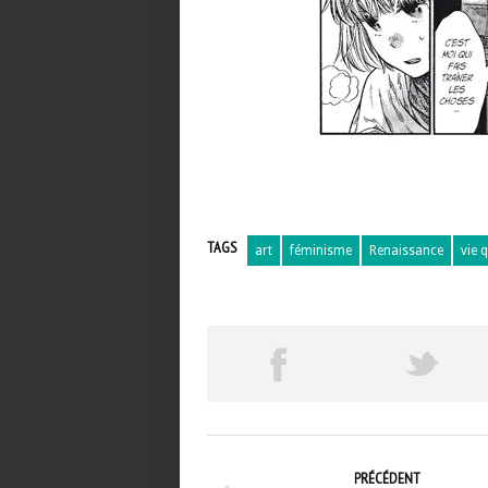
TAGS
art
féminisme
Renaissance
vie 
PRÉCÉDENT