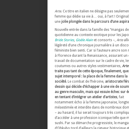
Arte
. Ce titre en italien ne désigne pas seuleme
femme qui dédie sa vie à… oui, à l’art ! Origin
une
jolie plongée dans le parcours d’une aspira
Nouvelle entrée dans la famille des “mangas de
quotidienne au contexte exotique pour les Japo
Bride Stories
,
Gisèle Alain
et consorts –,
Arte
alli
légèreté d’une chronique journalière à un disc
féministe bien senti. Car si l’auteure ancre so
à Florence durant la Renaissance, assurant un 
travail de documentation sur le cadre de vie, le
coutumes ou autres styles vestimentaires,
Arte
traite pas tant de cette époque, finalement, que
sujet intemporel : la place de la femme dans la
société
. Le combat de l’héroïne,
aristocrate fér
dessin qui décide d’échapper à une vie de soum
au genre masculin, mais qui essuie échec sur é
en tentant d’intégrer un atelier d’artistes
, fait
notamment écho à la femme japonaise, longt
mésestimée et interdite dans de nombreux do
– au hasard, il lui serait toujours très compliq
d’accéder à une profession iconique telle que m
sushi. Par sa démarche progressiste, le manga
d’Ohkubo tord d’ailleurs la rigueur historique e