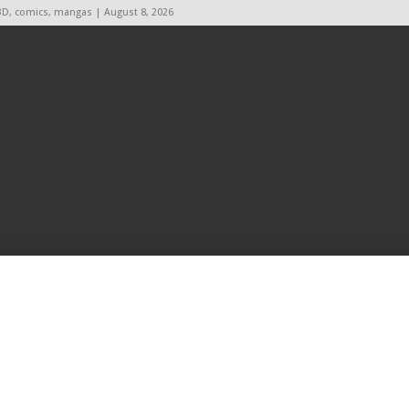
BD, comics, mangas | August 8, 2026