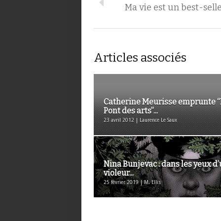
Ma vie est un best-sell
Articles associés
Catherine Meurisse emprunte “
Pont des arts”...
23 avril 2012 | Laurence Le Saux
Nina Bunjevac : dans les yeux d
violeur...
25 février 2019 | M. Ellis