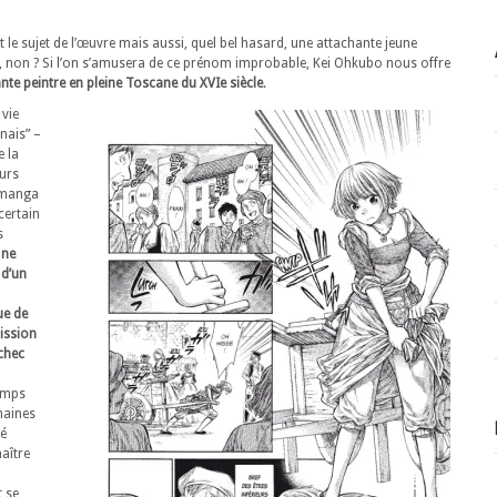
nt le sujet de l’œuvre mais aussi, quel bel hasard, une attachante jeune
al, non ? Si l’on s’amusera de ce prénom improbable, Kei Ohkubo nous offre
nte peintre en pleine Toscane du XVIe siècle
.
 vie
nais” –
e la
ours
n manga
certain
s
ne
 d’un
ue de
ission
chec
emps
maines
ué
aître
t se