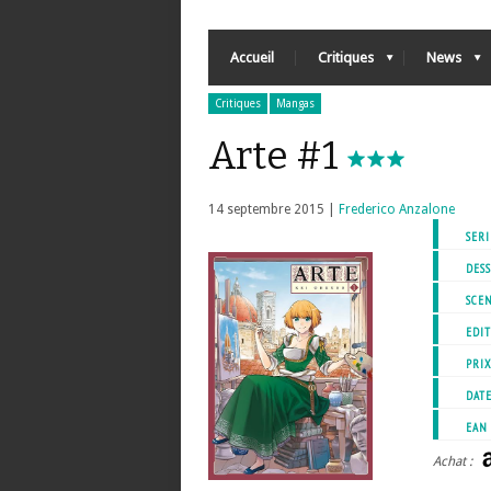
Accueil
Critiques
News
Critiques
Mangas
Arte #1
14 septembre 2015 |
Frederico Anzalone
SERI
DESS
SCEN
EDIT
PRI
DATE
EAN
Achat :