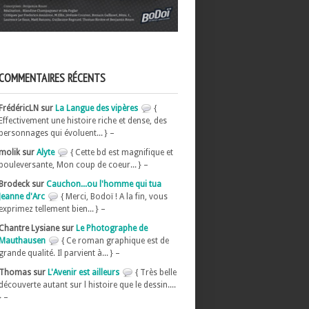
COMMENTAIRES RÉCENTS
FrédéricLN sur
La Langue des vipères
{
Effectivement une histoire riche et dense, des
personnages qui évoluent... } –
molik sur
Alyte
{ Cette bd est magnifique et
bouleversante, Mon coup de coeur... } –
Brodeck sur
Cauchon...ou l'homme qui tua
Jeanne d'Arc
{ Merci, Bodoï ! A la fin, vous
exprimez tellement bien... } –
Chantre Lysiane sur
Le Photographe de
Mauthausen
{ Ce roman graphique est de
grande qualité. Il parvient à... } –
Thomas sur
L'Avenir est ailleurs
{ Très belle
découverte autant sur l histoire que le dessin....
} –