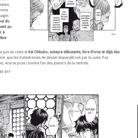
talien
,
comme
nages
but du
ment au
r à
lève
st pas en reste et
Kei Ohkubo, auteure débutante, livre d’ores et déjà des
rer que les maladresses de dessin disparaîtront par la suite. Pas
ne,
Arte
se pose comme l’un des plaisirs de la rentrée.
CW-41F