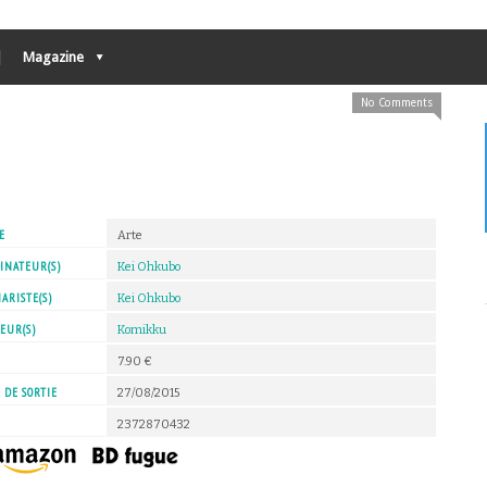
Magazine
No Comments
E
Arte
INATEUR(S)
Kei Ohkubo
ARISTE(S)
Kei Ohkubo
EUR(S)
Komikku
X
7.90 €
 DE SORTIE
27/08/2015
2372870432