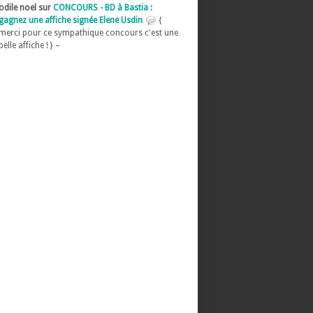
odile noel sur
CONCOURS - BD à Bastia :
gagnez une affiche signée Elene Usdin
{
merci pour ce sympathique concours c'est une
belle affiche ! } –