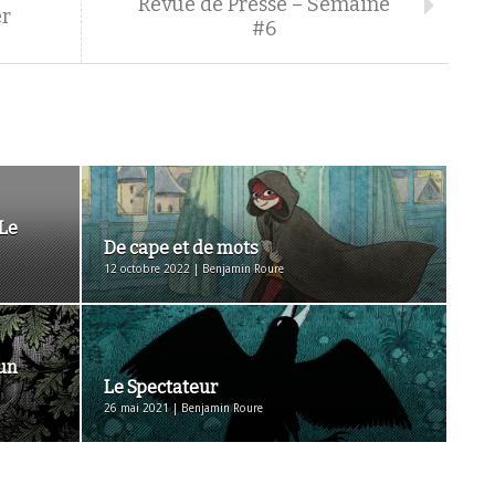
Revue de Presse – Semaine
er
#6
Le
De cape et de mots
12 octobre 2022 | Benjamin Roure
’un
Le Spectateur
26 mai 2021 | Benjamin Roure