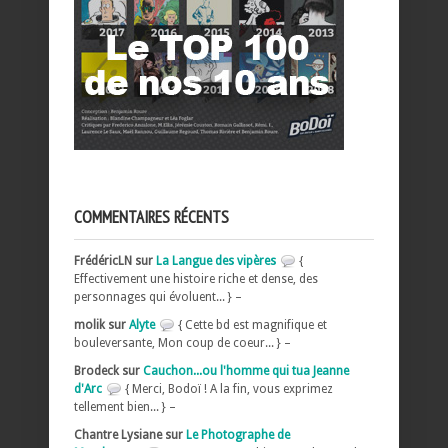
COMMENTAIRES RÉCENTS
FrédéricLN sur
La Langue des vipères
{
Effectivement une histoire riche et dense, des
personnages qui évoluent... } –
molik sur
Alyte
{ Cette bd est magnifique et
bouleversante, Mon coup de coeur... } –
Brodeck sur
Cauchon...ou l'homme qui tua Jeanne
d'Arc
{ Merci, Bodoï ! A la fin, vous exprimez
tellement bien... } –
Chantre Lysiane sur
Le Photographe de