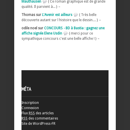
Mauthausen
{ Ce roman graphique est de grande
qualité. Il parvient à... } –
Thomas sur
L'Avenir est ailleurs
{ Très belle
découverte autant sur l histoire que le dessin.... } –
odile noel sur
CONCOURS - BD à Bastia : gagnez une
affiche signée Elene Usdin
{ merci pour ce
sympathique concours c'est une belle affiche ! } –
MÉTA
Inscription
Connexion
Flux
RSS
des articles
RSS
des commentaires
Site de WordPress-FR