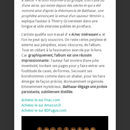
à savoir
« le nom informel d’un groupe, d’un culte ou
d’une secte, qui existe depuis des siècles et qui a été
nommé ainsi d’après la théomancie de Balthazar, une
prophétie annonçant la venue d’un sauveur féminin »
,
explique l’auteur à Thierry Groensteen dans une
longue et utile interview publiée en postface.
L’artiste qualifie son travail d’
« échec intéressant »
, et
l’on ne peut qu’y souscrire. On reste certes perplexe et
externe aux péripéties, assez obscures, de l’album.
Tout en cédant à la fascination exercée par le livre.
Car
graphiquement, l’album est une réussite
impressionnante
: l’auteur fait montre d’une jolie
inventivité, tordant ses pages pour y faire entrer une
foultitude de cases, de formes. Secouant ses
bonshommes comme dans un shaker, pour les faire
émerger de façon précise, étonnamment organisée.
Eminemment mystérieux,
Balthazar
dégage une poésie
persistante, subtilement distillée
.
Achetez-le sur Fnac.com
Achetez-le sur Amazon.fr
Achetez-le sur BDFugue.com