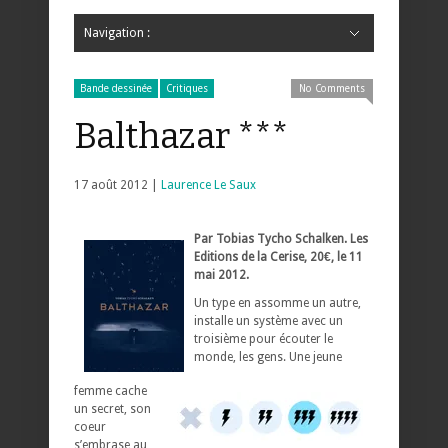
Navigation :
Hide Navigation
Accueil
Critiques
Bande dessinée
Comics
Jeunesse
Mangas
News
Bande dessinée
Comics
Manga
Jeunesse
Magazine
Bande dessinée
Comics
Jeunesse
Mangas
Bande dessinée
Critiques
No Comments
Balthazar ***
17 août 2012 |
Laurence Le Saux
Par Tobias Tycho Schalken. Les
Editions de la Cerise, 20€, le 11
mai 2012.
Un type en assomme un autre,
installe un système avec un
troisième pour écouter le
monde, les gens. Une jeune
femme cache
un secret, son
coeur
s’embrase au