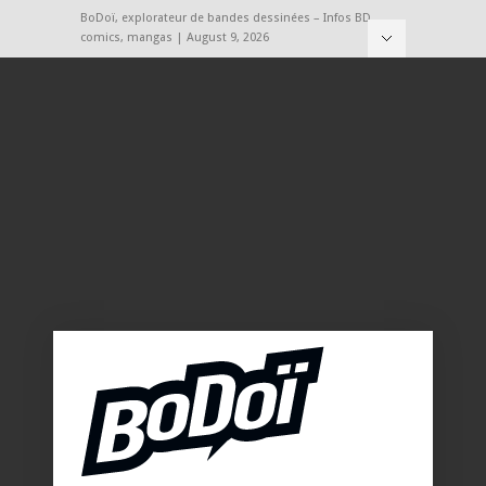
BoDoï, explorateur de bandes dessinées – Infos BD,
comics, mangas | August 9, 2026