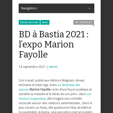
Navigation :
Hide Navigation
Accueil
Critiques
Bande dessinée
Comics
Jeunesse
Mangas
News
Bande dessinée
Comics
Manga
Jeunesse
Magazine
Bande dessinée
Comics
Jeunesse
Mangas
Bande dessinée
News
No Comments
BD à Bastia 2021 :
l’expo Marion
Fayolle
18 septembre 2021 |
admin
Son travail, publié aux éditions Magnani, émeut,
enchante et interroge. Dans
La Tendresse des
pierres
,
Marion Fayolle
conte d’une façon poétique et
sensible la maladie et le décès de son père ; dans
Les
Amours suspendues
, elle imagine une comédie
musicale autour des relations sentimentales ; dans le
plus récent L
es Petits
, elle questionne l’état de bébé et
la parentalité. A Bastia, une exposition met en lumière