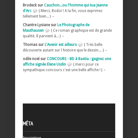
Brodeck sur
Cauchon...ou l'homme qui tua Jeanne
d'Arc
{ Merci, Bodoï ! A la fin, vous exprimez
tellement bien... } –
Chantre Lysiane sur
Le Photographe de
Mauthausen
{ Ce roman graphique est de grande
qualité. Il parvient à... } –
Thomas sur
L'Avenir est ailleurs
{ Très belle
découverte autant sur l histoire que le dessin.... } –
odile noel sur
CONCOURS - BD à Bastia : gagnez une
affiche signée Elene Usdin
{ merci pour ce
sympathique concours c'est une belle affiche ! } –
MÉTA