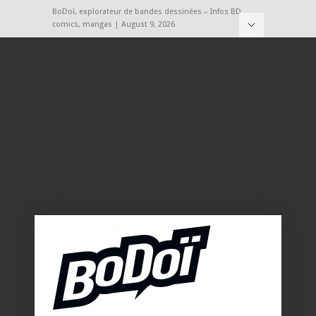
BoDoï, explorateur de bandes dessinées – Infos BD,
comics, mangas | August 9, 2026