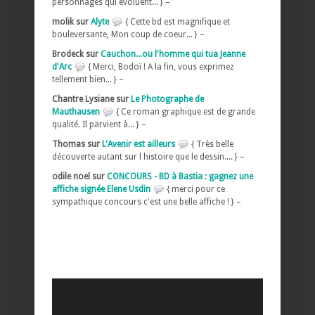
personnages qui évoluent... } –
molik sur
Alyte
{ Cette bd est magnifique et
bouleversante, Mon coup de coeur... } –
Brodeck sur
Cauchon...ou l'homme qui tua Jeanne
d'Arc
{ Merci, Bodoï ! A la fin, vous exprimez
tellement bien... } –
Chantre Lysiane sur
Le Photographe de
Mauthausen
{ Ce roman graphique est de grande
qualité. Il parvient à... } –
Thomas sur
L'Avenir est ailleurs
{ Très belle
découverte autant sur l histoire que le dessin.... } –
odile noel sur
CONCOURS - BD à Bastia : gagnez une
affiche signée Elene Usdin
{ merci pour ce
sympathique concours c'est une belle affiche ! } –