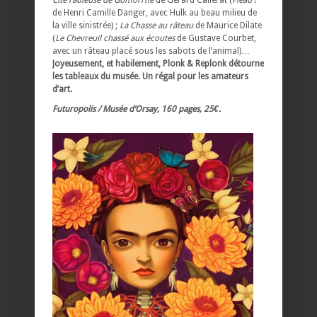
de Henri Camille Danger, avec Hulk au beau milieu de
la ville sinistrée) ;
La Chasse au râteau
de Maurice Dilate
(
Le Chevreuil chassé aux écoutes
de Gustave Courbet,
avec un râteau placé sous les sabots de l’animal)…
Joyeusement, et habilement, Plonk & Replonk détourne
les tableaux du musée. Un régal pour les amateurs
d’art.
Futuropolis / Musée d’Orsay, 160 pages, 25€.