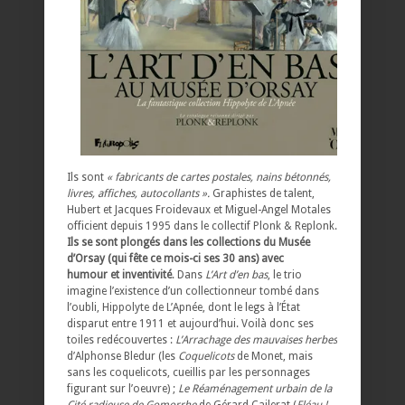
Ils sont
« fabricants de cartes postales, nains bétonnés,
livres, affiches, autocollants ».
Graphistes de talent,
Hubert et Jacques Froidevaux et Miguel-Angel Motales
officient depuis 1995 dans le collectif Plonk & Replonk.
Ils se sont plongés dans les collections du Musée
d’Orsay (qui fête ce mois-ci ses 30 ans) avec
humour et inventivité
. Dans
L’Art d’en bas
, le trio
imagine l’existence d’un collectionneur tombé dans
l’oubli, Hippolyte de L’Apnée, dont le legs à l’État
disparut entre 1911 et aujourd’hui. Voilà donc ses
toiles redécouvertes :
L’Arrachage des mauvaises herbes
d’Alphonse Bledur (les
Coquelicots
de Monet, mais
sans les coquelicots, cueillis par les personnages
figurant sur l’oeuvre) ;
Le Réaménagement urbain de la
Cité radieuse de Gomorrhe
de Gérard Cailerat (
Fléau !