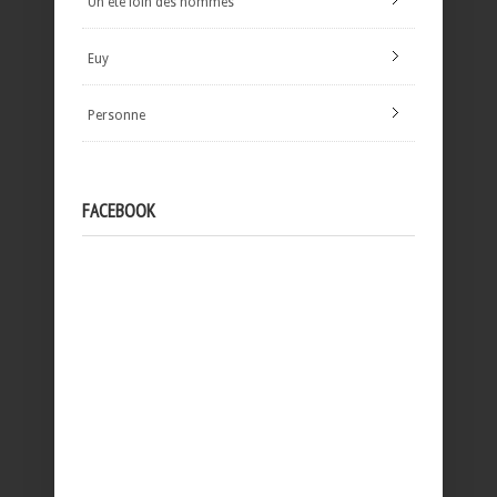
Un été loin des hommes
Euy
Personne
FACEBOOK