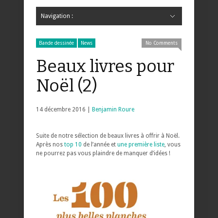
Navigation :
Hide Navigation
Accueil
Critiques
Bande dessinée
Comics
Jeunesse
Mangas
News
Bande dessinée
Comics
Manga
Jeunesse
Magazine
Bande dessinée
Comics
Jeunesse
Mangas
Bande dessinée
News
No Comments
Beaux livres pour
Noël (2)
14 décembre 2016 |
Benjamin Roure
Suite de notre sélection de beaux livres à offrir à Noël.
Après nos
top 10
de l’année et
une première liste
, vous
ne pourrez pas vous plaindre de manquer d’idées !