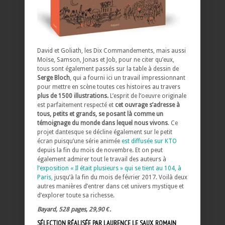
David et Goliath, les Dix Commandements, mais aussi
Moïse, Samson, Jonas et Job, pour ne citer qu’eux,
tous sont également passés sur la table à dessin de
Serge Bloch
, qui a fourni ici un travail impressionnant
pour mettre en scène toutes ces histoires au travers
plus de 1500 illustrations.
L’esprit de l’oeuvre originale
est parfaitement respecté et
cet ouvrage s’adresse à
tous, petits et grands, se posant là comme un
témoignage du monde dans lequel nous vivons
. Ce
projet dantesque se décline également sur le petit
écran puisqu’une série animée
est diffusée sur KTO
depuis la fin du mois de novembre. Et on peut
également admirer tout le travail des auteurs à
l’exposition « Il était plusieurs » qui se tient au 104, à
Paris,
jusqu’à la fin du mois de février 2017. Voilà deux
autres manières d’entrer dans cet univers mystique et
d’explorer toute sa richesse.
Bayard, 528 pages, 29,90 €.
SÉLECTION RÉALISÉE PAR LAURENCE LE SAUX, ROMAIN