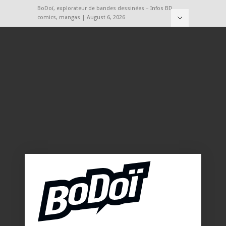
BoDoï, explorateur de bandes dessinées – Infos BD,
comics, mangas | August 6, 2026