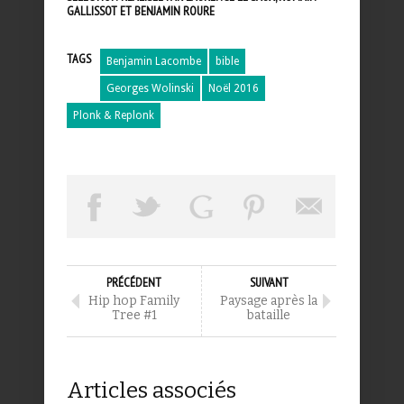
GALLISSOT ET BENJAMIN ROURE
TAGS
Benjamin Lacombe
bible
Georges Wolinski
Noël 2016
Plonk & Replonk
PRÉCÉDENT
SUIVANT
Hip hop Family
Paysage après la
Tree #1
bataille
Articles associés