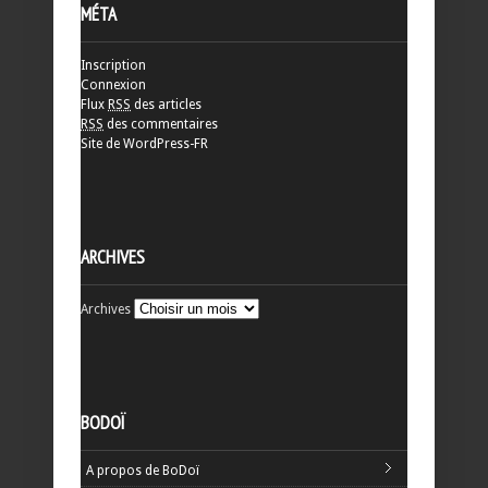
MÉTA
Inscription
Connexion
Flux
RSS
des articles
RSS
des commentaires
Site de WordPress-FR
ARCHIVES
Archives
BODOÏ
A propos de BoDoï