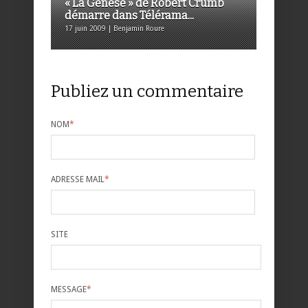
« La Genèse » de Robert Crumb
démarre dans Télérama...
17 juin 2009 | Benjamin Roure
Publiez un commentaire
NOM
*
ADRESSE MAIL
*
SITE
MESSAGE
*