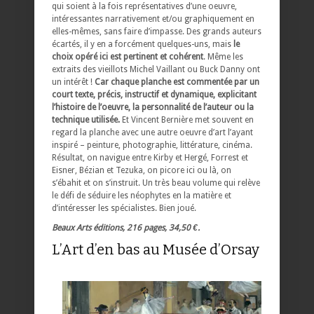
qui soient à la fois représentatives d’une oeuvre,
intéressantes narrativement et/ou graphiquement en
elles-mêmes, sans faire d’impasse. Des grands auteurs
écartés, il y en a forcément quelques-uns, mais
le
choix opéré ici est pertinent et cohérent
. Même les
extraits des vieillots Michel Vaillant ou Buck Danny ont
un intérêt !
Car chaque planche est commentée par un
court texte, précis, instructif et dynamique, explicitant
l’histoire de l’oeuvre, la personnalité de l’auteur ou la
technique utilisée.
Et Vincent Bernière met souvent en
regard la planche avec une autre oeuvre d’art l’ayant
inspiré – peinture, photographie, littérature, cinéma.
Résultat, on navigue entre Kirby et Hergé, Forrest et
Eisner, Bézian et Tezuka, on picore ici ou là, on
s’ébahit et on s’instruit. Un très beau volume qui relève
le défi de séduire les néophytes en la matière et
d’intéresser les spécialistes. Bien joué.
Beaux Arts éditions, 216 pages, 34,50 €.
L’Art d’en bas au Musée d’Orsay