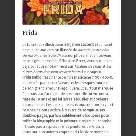
Frida
Le talentueux illustrateur
Benjamin Lacombe
(qui vient
de publier une version illusrée de
Alice de l’autre côté
du miroir
, chez Soleil/Métamorphose) met à nouveau
en images un texte de
Sébastien Perez
, avec qui il avait
déjà collaboré notamment sur
Facéties de chats
et
Les
Super-héros détestent les artichauts
. Leur sujet ici :
Frida Kahlo
, fascinante peintre mexicaine (1907-1954),
influencée par le surréalisme et les fresques murales
de son grand amour Diego Rivera. Et surtout marquée
à jamais par l’accident de bus dont elle fut victime à
l’âge de 18 ans et qui lui laissa séquelles et douleurs
permanentes. Les deux auteurs évoquent donc la vie et
l’oeuvre de cette artiste à travers
de somptueuses
doubles-pages, parfois subtilement découpées pour
mêler la biographie et la peinture.
Benjamin Lacombe
n’hésite pas à reproduire les peintures de Frida, à
jouer sur son univers empreint du folklore mexicain,