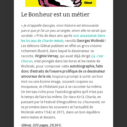
Le Bonheur est un métier
« Je m’appelle Georges, mon histoire est émouvante
parce que je l’ai un peu arrangée, sinon elle ne serait que
sordide. »
Près de deux ans après
son assassinat dans
les locaux de
Charlie Hebdo
, revoilà
Georges Wolinski
!
Les éditions Glénat publient en effet un gros volume
richement illustré, dans lequel le dessinateur se
raconte.
Virginie Vernay
, qui avait déjà dirigé
Ça, c’est
Choron
, s’est plongée dans les livres et les textes de
Wolinski, pour composer cette
autobiographie, faite
donc d’extraits de l’oeuvre prolifique de ce dessinateur
amoureux de la vie
, toujours prompt à sortir un bon
mot ou une bonne image, souvent coquine ou
moqueuse, et n’hésitant pas à se raconter lui-même.
Un terreau riche pour l’autobiographie qu’il n’eut pas
le temps de faire lui-même. De
Hara Kiri
à
Charlie
, en
passant par le Festival d’Angoulême ou
L’Humanité
, on
se promène dans les souvenirs et l’actualité de
Wolinski entre 1942 et 2015, dans un bon équilibre
entre textes et dessins.
Glénat, 320 pages, 29,50 €.