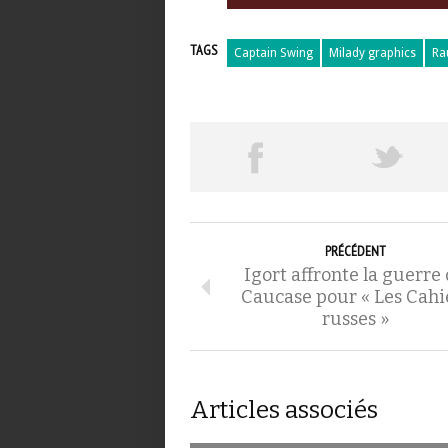
TAGS
Captain Swing
Milady graphics
Ra
PRÉCÉDENT
Igort affronte la guerre
Caucase pour « Les Cahi
russes »
Articles associés