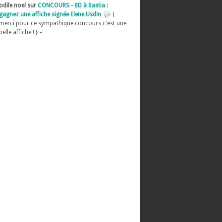
odile noel sur
CONCOURS - BD à Bastia :
gagnez une affiche signée Elene Usdin
{
merci pour ce sympathique concours c'est une
belle affiche ! } –