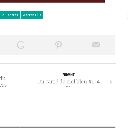
ulo Caceres
Warren Ellis
SUIVANT
 du
Un carré de ciel bleu #1-4
ers
**