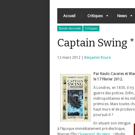
Accueil
Critiques
News
Bande dessinée
Critiques
Captain Swing *
12 mars 2012 |
Benjamin Roure
Par Raulo Caceres et Warr
le 17 février 2012.
À Londres, en 1830, il n’y a
guerre des polices. Enfin,
métropolitaines et les mil
prémices. Mais toutes cha
haut murs et de produire 
poursuit-il ?
En situant son intrigue
à l’époque immédiatement pré-électrique,
Warren Ellis (
Supergod
,
No Hero
…) étudie