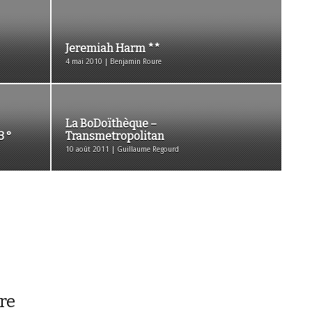
Jeremiah Harm **
4 mai 2010 | Benjamin Roure
La BoDoïthèque –
3 °
Transmetropolitan
10 août 2011 | Guillaume Regourd
re