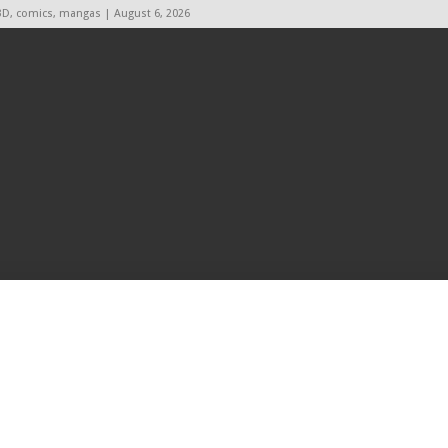
BD, comics, mangas | August 6, 2026