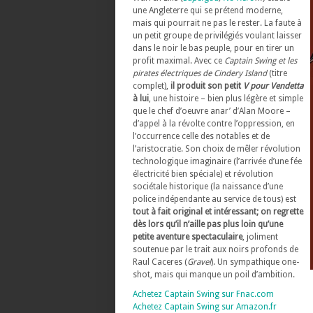
une Angleterre qui se prétend moderne,
mais qui pourrait ne pas le rester. La faute à
un petit groupe de privilégiés voulant laisser
dans le noir le bas peuple, pour en tirer un
profit maximal. Avec ce
Captain Swing et les
pirates électriques de Cindery Island
(titre
complet),
il produit son petit
V pour Vendetta
à lui
, une histoire – bien plus légère et simple
que le chef d’oeuvre anar’ d’Alan Moore –
d’appel à la révolte contre l’oppression, en
l’occurrence celle des notables et de
l’aristocratie. Son choix de mêler révolution
technologique imaginaire (l’arrivée d’une fée
électricité bien spéciale) et révolution
sociétale historique (la naissance d’une
police indépendante au service de tous) est
tout à fait original et intéressant; on regrette
dès lors qu’il n’aille pas plus loin qu’une
petite aventure spectaculaire
, joliment
soutenue par le trait aux noirs profonds de
Raul Caceres (
Gravel
). Un sympathique one-
shot, mais qui manque un poil d’ambition.
Achetez Captain Swing sur Fnac.com
Achetez Captain Swing sur Amazon.fr