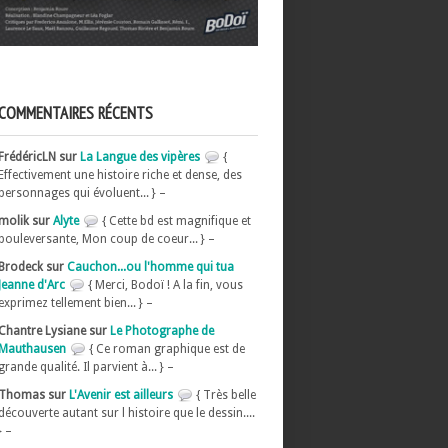
COMMENTAIRES RÉCENTS
FrédéricLN sur
La Langue des vipères
{
Effectivement une histoire riche et dense, des
personnages qui évoluent... } –
molik sur
Alyte
{ Cette bd est magnifique et
bouleversante, Mon coup de coeur... } –
Brodeck sur
Cauchon...ou l'homme qui tua
Jeanne d'Arc
{ Merci, Bodoï ! A la fin, vous
exprimez tellement bien... } –
Chantre Lysiane sur
Le Photographe de
Mauthausen
{ Ce roman graphique est de
grande qualité. Il parvient à... } –
Thomas sur
L'Avenir est ailleurs
{ Très belle
découverte autant sur l histoire que le dessin....
} –