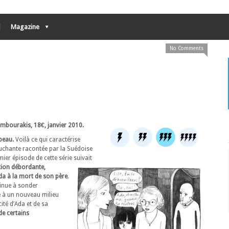
Magazine
No Comments
ambourakis, 18€, janvier 2010.
 peau.
Voilà ce qui caractérise
ouchante racontée par la Suédoise
ier épisode de cette série suivait
tion débordante,
Ada à la mort de son père
.
inue à sonder
tte à un nouveau milieu
cité d’Ada et de sa
de certains