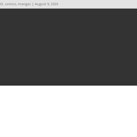
BD, comics, mangas | August 9, 2026