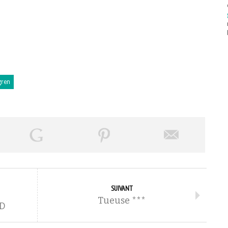
gren
SUIVANT
Tueuse ***
BD