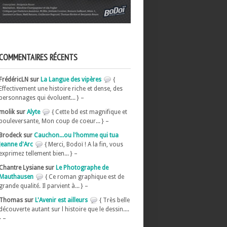
COMMENTAIRES RÉCENTS
FrédéricLN sur
La Langue des vipères
{
Effectivement une histoire riche et dense, des
personnages qui évoluent... } –
molik sur
Alyte
{ Cette bd est magnifique et
bouleversante, Mon coup de coeur... } –
Brodeck sur
Cauchon...ou l'homme qui tua
Jeanne d'Arc
{ Merci, Bodoï ! A la fin, vous
exprimez tellement bien... } –
Chantre Lysiane sur
Le Photographe de
Mauthausen
{ Ce roman graphique est de
grande qualité. Il parvient à... } –
Thomas sur
L'Avenir est ailleurs
{ Très belle
découverte autant sur l histoire que le dessin....
} –