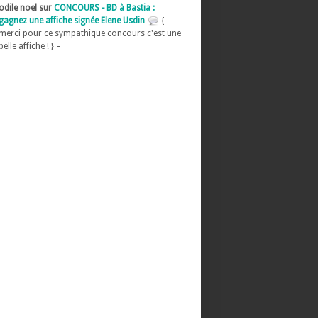
odile noel sur
CONCOURS - BD à Bastia :
gagnez une affiche signée Elene Usdin
{
merci pour ce sympathique concours c'est une
belle affiche ! } –