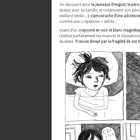
On découvre ainsi
la jeunesse d’August, le père
de ban avec sa famille, et notamment son père
vieillard sénile -, il
s’amourache d’une adolescent
comme une « répétition » stérile…
Usant d’un
crayonné en noir et blanc magnétiq
restitue parfaitement les nuances et hésitation
étudiées.
Frances émeut par la fragilité de ses h