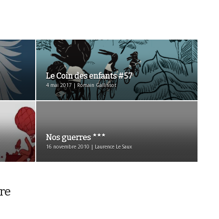
Le Coin des enfants #57
4 mai 2017 | Romain Gallissot
Nos guerres ***
16 novembre 2010 | Laurence Le Saux
re