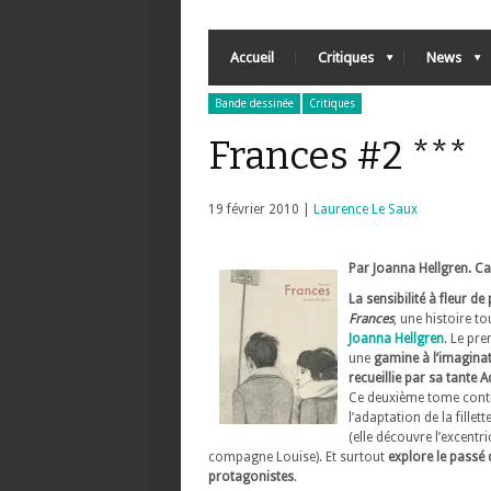
Accueil
Critiques
News
Bande dessinée
Critiques
Frances #2 ***
19 février 2010 |
Laurence Le Saux
Par Joanna Hellgren. C
La sensibilité à fleur de
Frances
, une histoire t
Joanna Hellgren
. Le
prem
une
gamine à l’imagina
recueillie par sa tante 
Ce deuxième tome cont
l’adaptation de la fille
(elle découvre l’excentri
compagne Louise). Et surtout
explore le passé 
protagonistes
.