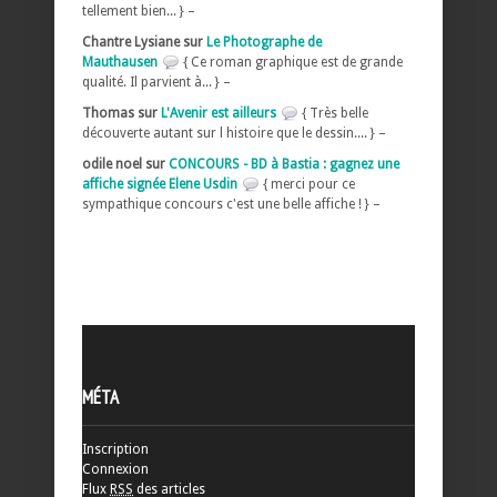
tellement bien... } –
Chantre Lysiane sur
Le Photographe de
Mauthausen
{ Ce roman graphique est de grande
qualité. Il parvient à... } –
Thomas sur
L'Avenir est ailleurs
{ Très belle
découverte autant sur l histoire que le dessin.... } –
odile noel sur
CONCOURS - BD à Bastia : gagnez une
affiche signée Elene Usdin
{ merci pour ce
sympathique concours c'est une belle affiche ! } –
MÉTA
Inscription
Connexion
Flux
RSS
des articles