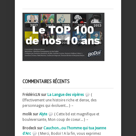
COMMENTAIRES RÉCENTS
FrédéricLN sur
La Langue des vipères
{
Effectivement une histoire riche et dense, des
personnages qui évoluent... } –
molik sur
Alyte
{ Cette bd est magnifique et
bouleversante, Mon coup de coeur... } –
Brodeck sur
Cauchon...ou l'homme qui tua Jeanne
d'Arc
{ Merci, Bodoï ! A la fin, vous exprimez