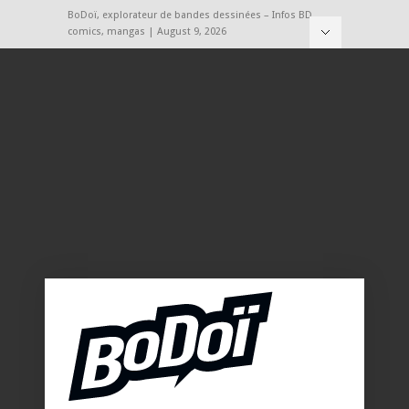
BoDoï, explorateur de bandes dessinées – Infos BD,
comics, mangas | August 9, 2026