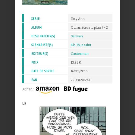
SERIE
Holy Ann
ALBUM
Qui arrêtera la pluie ? - 2
DESSINATEUR(S)
Servain
SCENARISTE(S)
Kid Toussaint
EDITEUR(S)
Casterman
PRIX
13.95 €
DATE DE SORTIE
16/03/2016
EAN
2203096241
Achat :
La