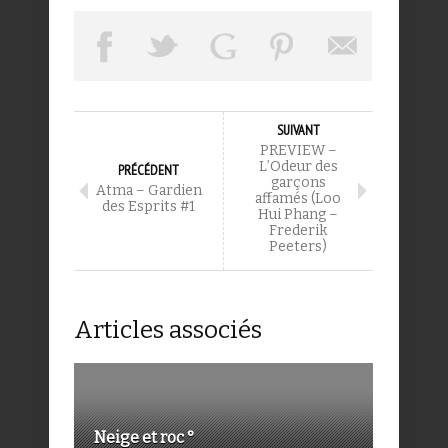
SUIVANT
PREVIEW –
L’Odeur des
PRÉCÉDENT
garçons
Atma – Gardien
affamés (Loo
des Esprits #1
Hui Phang –
Frederik
Peeters)
Articles associés
Neige et roc °