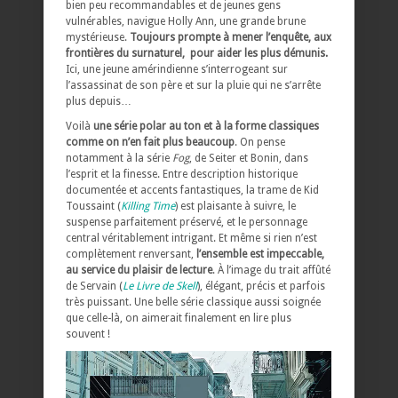
bien peu recommandables et de jeunes gens
vulnérables, navigue Holly Ann, une grande brune
mystérieuse.
Toujours prompte à mener l’enquête, aux
frontières du surnaturel, pour aider les plus démunis.
Ici, une jeune amérindienne s’interrogeant sur
l’assassinat de son père et sur la pluie qui ne s’arrête
plus depuis…
Voilà
une série polar au ton et à la forme classiques
comme on n’en fait plus beaucoup
. On pense
notamment à la série
Fog
, de Seiter et Bonin, dans
l’esprit et la finesse. Entre description historique
documentée et accents fantastiques, la trame de Kid
Toussaint (
Killing Time
) est plaisante à suivre, le
suspense parfaitement préservé, et le personnage
central véritablement intrigant. Et même si rien n’est
complètement renversant,
l’ensemble est impeccable,
au service du plaisir de lecture
. À l’image du trait affûté
de Servain (
Le Livre de Skell
), élégant, précis et parfois
très puissant. Une belle série classique aussi soignée
que celle-là, on aimerait finalement en lire plus
souvent !